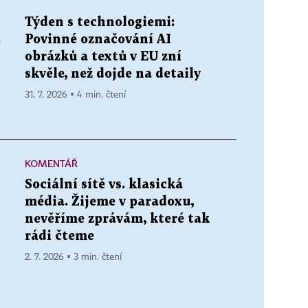
Týden s technologiemi:
Povinné označování AI
é
obrázků a textů v EU zní
skvěle, než dojde na detaily
31. 7. 2026 ▪ 4 min. čtení
KOMENTÁŘ
Sociální sítě vs. klasická
média. Žijeme v paradoxu,
nevěříme zprávám, které tak
rádi čteme
2. 7. 2026 ▪ 3 min. čtení