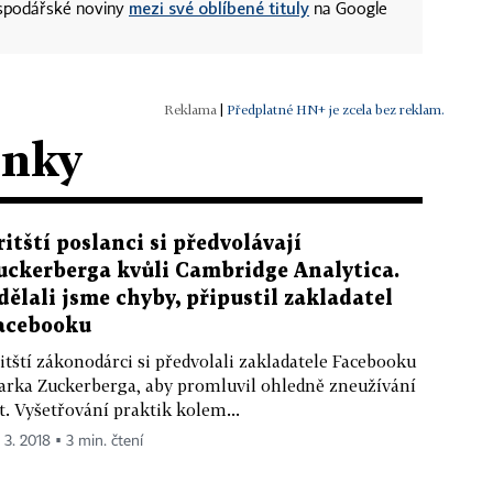
mezi své oblíbené tituly
ospodářské noviny
na Google
|
Předplatné HN+ je zcela bez reklam.
ánky
ritští poslanci si předvolávají
uckerberga kvůli Cambridge Analytica.
dělali jsme chyby, připustil zakladatel
acebooku
itští zákonodárci si předvolali zakladatele Facebooku
rka Zuckerberga, aby promluvil ohledně zneužívání
t. Vyšetřování praktik kolem...
 3. 2018 ▪ 3 min. čtení