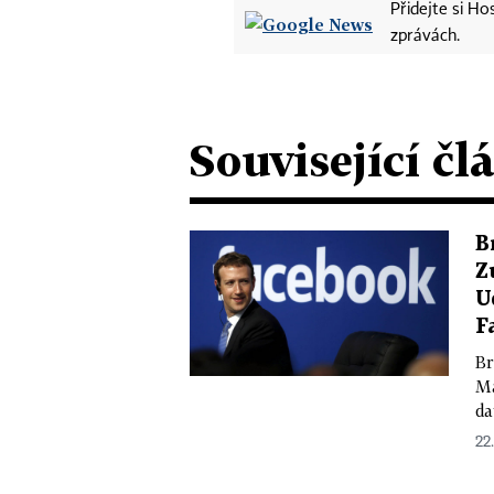
Přidejte si H
zprávách.
Související čl
B
Z
U
F
Br
Ma
da
22.