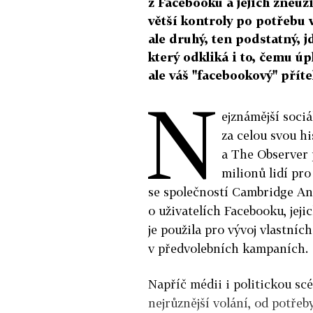
z Facebooku a jejich zneuži
větší kontroly po potřebu v
ale druhý, ten podstatný, 
který odkliká i to, čemu ú
ale váš "facebookový" příte
N
ejznámější sociá
za celou svou h
a The Observer 
milionů lidí pro
se společností Cambridge An
o uživatelích Facebooku, jej
je použila pro vývoj vlastních
v předvolebních kampaních.
Napříč médii i politickou scé
nejrůznější volání, od potřeb