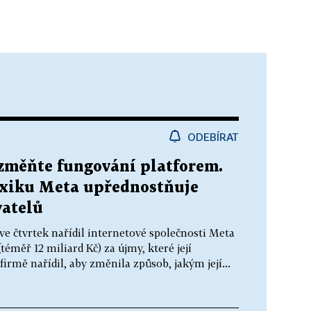
ODEBÍRAT
 změňte fungování platforem.
xiku Meta upřednostňuje
vatelů
e čtvrtek nařídil internetové společnosti Meta
téměř 12 miliard Kč) za újmy, které její
rmě nařídil, aby změnila způsob, jakým její...