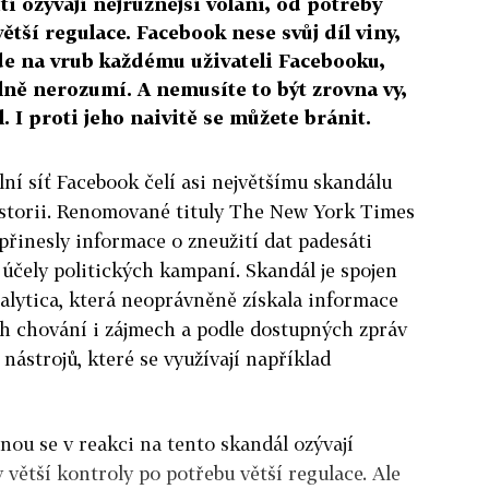
tí ozývají nejrůznější volání, od potřeby
ětší regulace. Facebook nese svůj díl viny,
jde na vrub každému uživateli Facebooku,
plně nerozumí. A nemusíte to být zrovna vy,
l. I proti jeho naivitě se můžete bránit.
lní síť Facebook čelí asi největšímu skandálu
istorii. Renomované tituly The New York Times
přinesly informace o zneužití dat padesáti
 účely politických kampaní. Skandál je spojen
alytica, která neoprávněně získala informace
ich chování i zájmech a podle dostupných zpráv
 nástrojů, které se využívají například
nou se v reakci na tento skandál ozývají
y větší kontroly po potřebu větší regulace. Ale