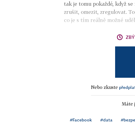
tak je tomu pokaždé, když se 
zrušit, omezit, zregulovat. T
co je s tím reálně možné uděl
ZBÝ
Nebo zkuste
předpla
Máte j
#Facebook
#data
#bezpe