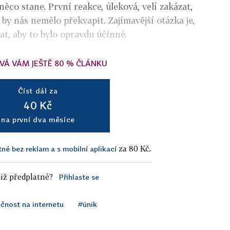
něco stane. První reakce, úleková, velí zakázat,
o by nás nemělo překvapit. Zajímavější otázka je,
at, aby to bylo opravdu účinné.
VÁ VÁM JEŠTĚ 80 % ČLÁNKU
Číst dál za
40 Kč
na první dva měsíce
za 80 Kč.
tné bez reklam a s mobilní aplikací
iž předplatné?
Přihlaste se
čnost na internetu
#únik