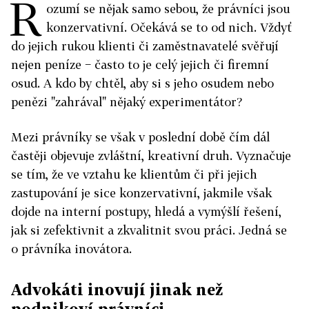
R
ozumí se nějak samo sebou, že právníci jsou
konzervativní. Očekává se to od nich. Vždyť
do jejich rukou klienti či zaměstnavatelé svěřují
nejen peníze − často to je celý jejich či firemní
osud. A kdo by chtěl, aby si s jeho osudem nebo
penězi "zahrával" nějaký experimentátor?
Mezi právníky se však v poslední době čím dál
častěji objevuje zvláštní, kreativní druh. Vyznačuje
se tím, že ve vztahu ke klientům či při jejich
zastupování je sice konzervativní, jakmile však
dojde na interní postupy, hledá a vymýšlí řešení,
jak si zefektivnit a zkvalitnit svou práci. Jedná se
o právníka inovátora.
Advokáti inovují jinak než
podnikoví právníci