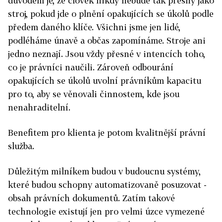
důvodem je, že člověk nikdy nebude tak přesný jako
stroj, pokud jde o plnění opakujících se úkolů podle
předem daného klíče. Všichni jsme jen lidé,
podléháme únavě a občas zapomínáme. Stroje ani
jedno neznají. Jsou vždy přesné v intencích toho,
co je právníci naučili. Zároveň odbourání
opakujících se úkolů uvolní právníkům kapacitu
pro to, aby se věnovali činnostem, kde jsou
nenahraditelní.
Benefitem pro klienta je potom kvalitnější právní
služba.
Důležitým milníkem budou v budoucnu systémy,
které budou schopny automatizovaně posuzovat ­
obsah právních dokumentů. Zatím takové
technologie existují jen pro velmi úzce vymezené