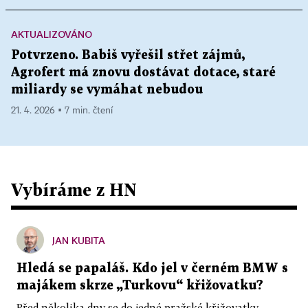
AKTUALIZOVÁNO
Potvrzeno. Babiš vyřešil střet zájmů,
Agrofert má znovu dostávat dotace, staré
miliardy se vymáhat nebudou
21. 4. 2026 ▪ 7 min. čtení
Vybíráme z HN
JAN KUBITA
Hledá se papaláš. Kdo jel v černém BMW s
majákem skrze „Turkovu“ křižovatku?
Před několika dny se do jedné pražské křižovatky