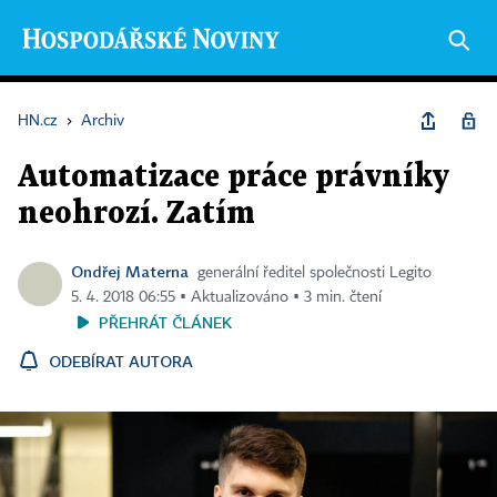
HN.cz
›
Archiv
Automatizace práce právníky
neohrozí. Zatím
Ondřej Materna
generální ředitel společnosti Legito
5. 4. 2018 06:55 ▪ Aktualizováno ▪ 3 min. čtení
PŘEHRÁT ČLÁNEK
ODEBÍRAT AUTORA