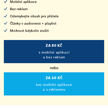
Mobilní aplikace
Bez reklam
Odemykejte obsah pro přátele
Články v audioverzi + playlist
Možnost kdykoliv zrušit
ZA 80 KČ
s mobilní aplikací
a bez reklam
nebo
ZA 40 KČ
bez mobilní aplikace
a s reklamou