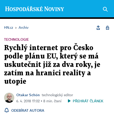
HN.cz
›
Archiv
TECHNOLOGIE
Rychlý internet pro Česko
podle plánu EU, který se má
uskutečnit již za dva roky, je
zatím na hranici reality a
utopie
Otakar Schön
technologický editor
PŘEHRÁT ČLÁNEK
6. 4. 2018 17:02 ▪ 8 min. čtení
ODEBÍRAT AUTORA