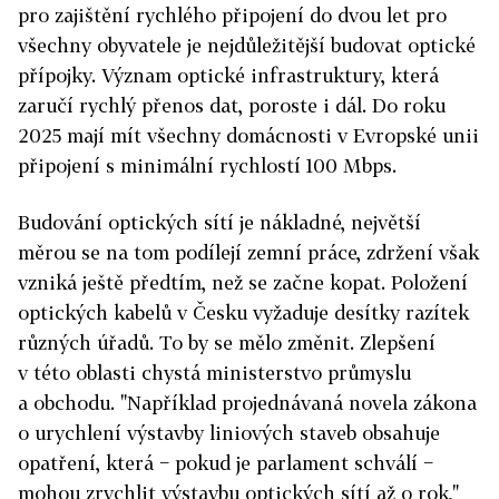
pro zajištění rychlého připojení do dvou let pro
všechny obyvatele je nejdůležitější budovat optické
přípojky. Význam optické infrastruktury, která
zaručí rychlý přenos dat, poroste i dál. Do roku
2025 mají mít všechny domácnosti v Evropské unii
připojení s minimální rychlostí 100 Mbps.
Budování optických sítí je nákladné, největší
měrou se na tom podílejí zemní práce, zdržení však
vzniká ještě předtím, než se začne kopat. Položení
optických kabelů v Česku vyžaduje desítky razítek
různých úřadů. To by se mělo změnit. Zlepšení
v této oblasti chystá ministerstvo průmyslu
a obchodu. "Například projednávaná novela zákona
o urychlení výstavby liniových staveb obsahuje
opatření, která − pokud je parlament schválí −
mohou zrychlit výstavbu optických sítí až o rok,"