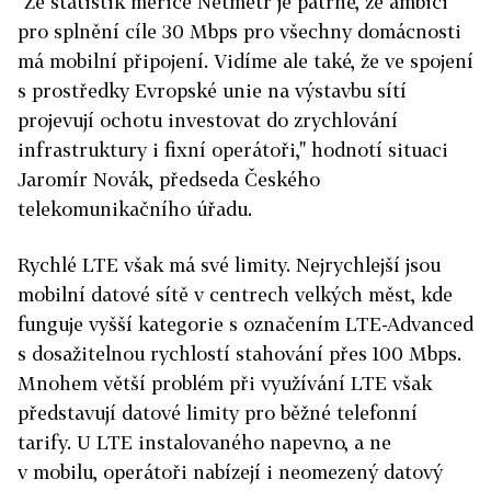
"Ze statistik měřiče Netmetr je patrné, že ambici
pro splnění cíle 30 Mbps pro všechny domácnosti
má mobilní připojení. Vidíme ale také, že ve spojení
s prostředky Evropské unie na výstavbu sítí
projevují ochotu investovat do zrychlování
infrastruktury i fixní operátoři," hodnotí situaci
Jaromír Novák, předseda Českého
telekomunikačního úřadu.
Rychlé LTE však má své limity. Nejrychlejší jsou
mobilní datové sítě v centrech velkých měst, kde
funguje vyšší kategorie s označením LTE-Advanced
s dosažitelnou rychlostí stahování přes 100 Mbps.
Mnohem větší problém při využívání LTE však
představují datové limity pro běžné telefonní
tarify. U LTE instalovaného napevno, a ne
v mobilu, operátoři nabízejí i neomezený datový