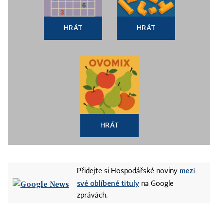
HRÁT
HRÁT
HRÁT
mezi
Přidejte si Hospodářské noviny
své oblíbené tituly
na Google
zprávách.