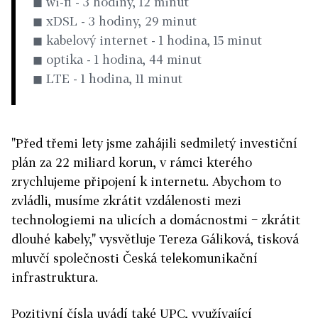
◼ wi-fi - 3 hodiny, 12 minut
◼ xDSL - 3 hodiny, 29 minut
◼ kabelový internet - 1 hodina, 15 minut
◼ optika - 1 hodina, 44 minut
◼ LTE - 1 hodina, 11 minut
"Před třemi lety jsme zahájili sedmiletý investiční
plán za 22 miliard korun, v rámci kterého
zrychlujeme připojení k internetu. Abychom to
zvládli, musíme zkrátit vzdálenosti mezi
technologiemi na ulicích a domácnostmi − zkrátit
dlouhé kabely," vysvětluje Tereza Gáliková, tisková
mluvčí společnosti Česká telekomunikační
infrastruktura.
Pozitivní čísla uvádí také UPC, využívající