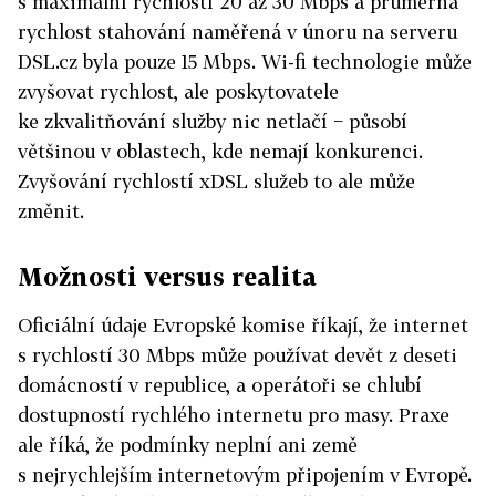
s maximální rychlostí 20 až 30 Mbps a průměrná
rychlost stahování naměřená v únoru na serveru
DSL.cz byla pouze 15 Mbps. Wi-fi technologie může
zvyšovat rychlost, ale poskytovatele
ke zkvalitňování služby nic netlačí − působí
většinou v oblastech, kde nemají konkurenci.
Zvyšování rychlostí xDSL služeb to ale může
změnit.
Možnosti versus realita
Oficiální údaje Evropské komise říkají, že internet
s rychlostí 30 Mbps může používat devět z deseti
domácností v republice, a operátoři se chlubí
dostupností rychlého internetu pro masy. Praxe
ale říká, že podmínky neplní ani země
s nejrychlejším internetovým připojením v Evropě.