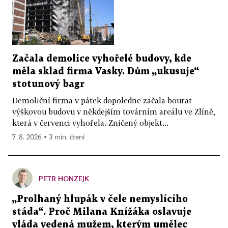
Začala demolice vyhořelé budovy, kde
měla sklad firma Vasky. Dům „ukusuje“
stotunový bagr
Demoliční firma v pátek dopoledne začala bourat
výškovou budovu v někdejším továrním areálu ve Zlíně,
která v červenci vyhořela. Zničený objekt...
7. 8. 2026 ▪ 3 min. čtení
PETR HONZEJK
„Prolhaný hlupák v čele nemyslícího
stáda“. Proč Milana Knížáka oslavuje
vláda vedená mužem, kterým umělec