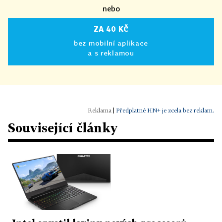
nebo
ZA 40 KČ
bez mobilní aplikace
a s reklamou
|
Předplatné HN+ je zcela bez reklam.
Související články