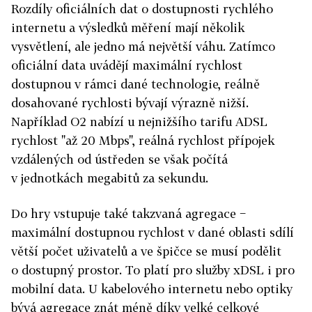
Rozdíly oficiálních dat o dostupnosti rychlého
internetu a výsledků měření mají několik
vysvětlení, ale jedno má největší váhu. Zatímco
oficiální data uvádějí maximální rychlost
dostupnou v rámci dané technologie, reálně
dosahované rychlosti bývají výrazně nižší.
Například O2 nabízí u nejnižšího tarifu ADSL
rychlost "až 20 Mbps", reálná rychlost přípojek
vzdálených od ústředen se však počítá
v jednotkách megabitů za sekundu.
Do hry vstupuje také takzvaná agregace −
maximální dostupnou rychlost v dané oblasti sdílí
větší počet uživatelů a ve špičce se musí podělit
o dostupný prostor. To platí pro služby xDSL i pro
mobilní data. U kabelového internetu nebo optiky
bývá agregace znát méně díky velké celkové