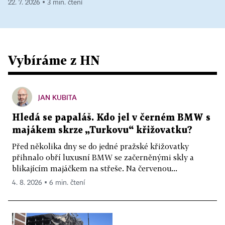
22. 7. 2026 ▪ 3 min. čtení
Vybíráme z HN
JAN KUBITA
Hledá se papaláš. Kdo jel v černém BMW s
majákem skrze „Turkovu“ křižovatku?
Před několika dny se do jedné pražské křižovatky
přihnalo obří luxusní BMW se začerněnými skly a
blikajícím majáčkem na střeše. Na červenou...
4. 8. 2026 ▪ 6 min. čtení