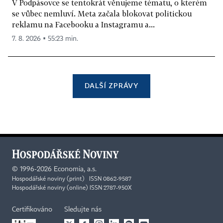
V Podpásovce se tentokrát věnujeme tématu, o kterém
se vůbec nemluví. Meta začala blokovat politickou
reklamu na Facebooku a Instagramu a...
7. 8. 2026 ▪ 55:23 min.
DALŠÍ ZPRÁVY
©
1996-2026
Economia, a.s.
Hospodářské noviny (print) ISSN 0862-9587
Hospodářské noviny (online) ISSN 2787-950X
Certifikováno
Sledujte nás