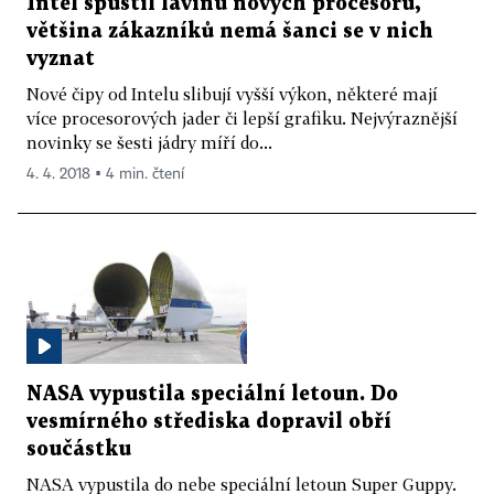
Intel spustil lavinu nových procesorů,
většina zákazníků nemá šanci se v nich
vyznat
Nové čipy od Intelu slibují vyšší výkon, některé mají
více procesorových jader či lepší grafiku. Nejvýraznější
novinky se šesti jádry míří do...
4. 4. 2018 ▪ 4 min. čtení
NASA vypustila speciální letoun. Do
vesmírného střediska dopravil obří
součástku
NASA vypustila do nebe speciální letoun Super Guppy.