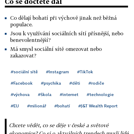
Co se dočtete dál
Co dělají bohatí při výchově jinak než běžná
populace.
Jsou k využívání sociálních sítí přísnější, nebo
benevolentnější?
Má smysl sociální sítě omezovat nebo
zakazovat?
#sociální sítě
#Instagram
#TikTok
#Facebook
#psychika
#děti
#rodiče
#výchova
#škola
#internet
#technologie
#EU
#milionář
#bohatí
#J&T Wealth Report
Chcete vědět, co se děje v české a světové
ekonomice? Co si o aktuálních trendech myslí lidé