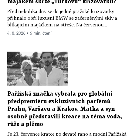
majákem skrze „Turkovu“ křižovatku?
Před několika dny se do jedné pražské křižovatky
přihnalo obří luxusní BMW se začerněnými skly a
blikajícím majáčkem na střeše. Na červenou...
4. 8. 2026 ▪ 6 min. čtení
Pařížská značka vybrala pro globální
předpremiéru exkluzivních parfémů
Prahu, Varšavu a Krakov. Matka a syn
osobně představili kreace na téma voda,
růže a pižmo
Je 23. července krátce po deváté ráno a módní Pařížská