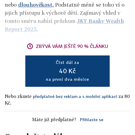
nebo
dlouhověkost.
Podstatně méně se toho ví o
jejich přístupu k výchově dětí. Zajímavý vhled v
tomto směru nabízí průzkum
J&T Banky Wealth
Report 2025.
ZBÝVÁ VÁM JEŠTĚ 90 % ČLÁNKU
Číst dál za
40 Kč
na první dva měsíce
Nebo zkuste
za 80
předplatné bez reklam a s mobilní aplikací
Kč.
Máte již předplatné?
Přihlaste se