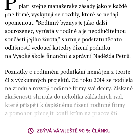
P
platí stejné manažerské zásady jako v každé
jiné firmě, vyskytují se rozdíly, které se nedají
opomenout. "Rodinný byznys je jako další
sourozenec, vyrůstá v rodině a je neodlučitelnou
součástí jejího života," shrnuje podstatu těchto
odlišností vedoucí katedry řízení podniku
na Vysoké škole finanční a správní Naděžda Petrů.
Poznatky o rodinném podnikání nemá jen z teorie
či z výzkumných projektů. Od roku 2014 se podílela
na zrodu a rozvoji rodinné firmy své dcery. Získané
zkušenosti shrnula do několika základních rad,
které přispějí k úspěšnému řízení rodinné firmy
a pomohou předejít konfliktům na pracovišti.
ZBÝVÁ VÁM JEŠTĚ 90 % ČLÁNKU