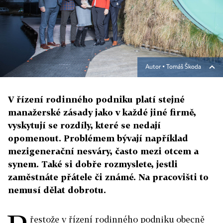
Autor ▪
Tomáš Škoda
V řízení rodinného podniku platí stejné
manažerské zásady jako v každé jiné firmě,
vyskytují se rozdíly, které se nedají
opomenout. Problémem bývají například
mezigenerační nesváry, často mezi otcem a
synem. Také si dobře rozmyslete, jestli
zaměstnáte přátele či známé. Na pracovišti to
nemusí dělat dobrotu.
řestože v řízení rodinného podniku obecně