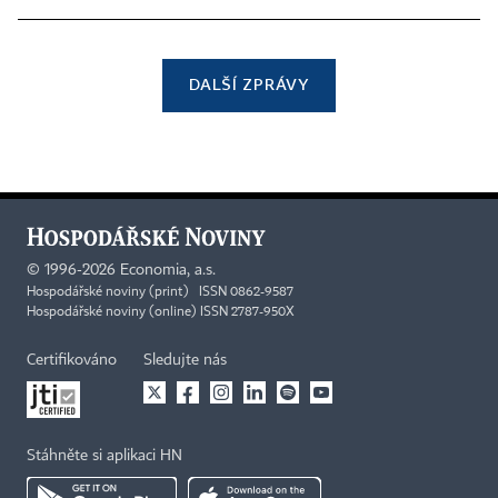
DALŠÍ ZPRÁVY
©
1996-2026
Economia, a.s.
Hospodářské noviny (print) ISSN 0862-9587
Hospodářské noviny (online) ISSN 2787-950X
Certifikováno
Sledujte nás
Stáhněte si aplikaci HN