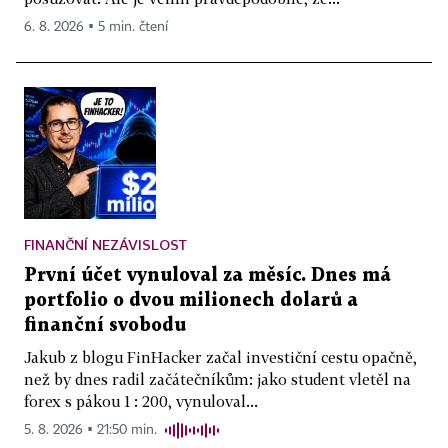
6. 8. 2026 ▪ 5 min. čtení
FINANČNÍ NEZÁVISLOST
První účet vynuloval za měsíc. Dnes má
portfolio o dvou milionech dolarů a
finanční svobodu
Jakub z blogu FinHacker začal investiční cestu opačně,
než by dnes radil začátečníkům: jako student vletěl na
forex s pákou 1 : 200, vynuloval...
5. 8. 2026 ▪ 21:50 min.