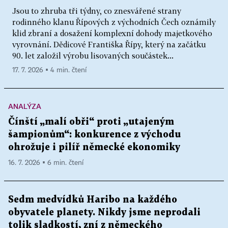
Jsou to zhruba tři týdny, co znesvářené strany
rodinného klanu Řípových z východních Čech oznámily
klid zbraní a dosažení komplexní dohody majetkového
vyrovnání. Dědicové Františka Řípy, který na začátku
90. let založil výrobu lisovaných součástek...
17. 7. 2026 ▪ 4 min. čtení
ANALÝZA
Čínští „malí obři“ proti „utajeným
šampionům“: konkurence z východu
ohrožuje i pilíř německé ekonomiky
16. 7. 2026 ▪ 6 min. čtení
Sedm medvídků Haribo na každého
obyvatele planety. Nikdy jsme neprodali
tolik sladkostí, zní z německého