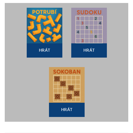
HRÁT
HRÁT
HRÁT