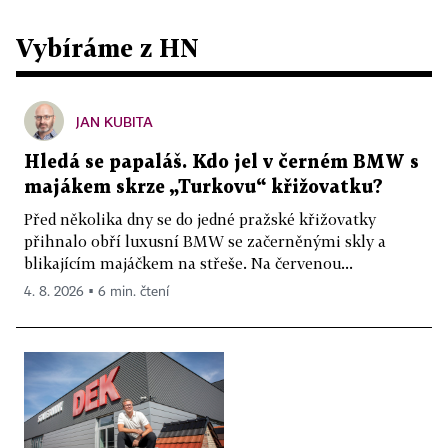
Vybíráme z HN
JAN KUBITA
Hledá se papaláš. Kdo jel v černém BMW s
majákem skrze „Turkovu“ křižovatku?
Před několika dny se do jedné pražské křižovatky
přihnalo obří luxusní BMW se začerněnými skly a
blikajícím majáčkem na střeše. Na červenou...
4. 8. 2026 ▪ 6 min. čtení