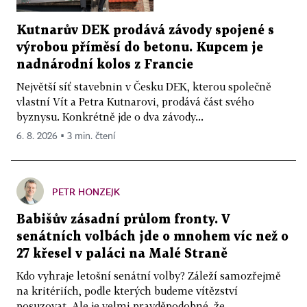
Kutnarův DEK prodává závody spojené s
výrobou příměsí do betonu. Kupcem je
nadnárodní kolos z Francie
Největší síť stavebnin v Česku DEK, kterou společně
vlastní Vít a Petra Kutnarovi, prodává část svého
byznysu. Konkrétně jde o dva závody...
6. 8. 2026 ▪ 3 min. čtení
PETR HONZEJK
Babišův zásadní průlom fronty. V
senátních volbách jde o mnohem víc než o
27 křesel v paláci na Malé Straně
Kdo vyhraje letošní senátní volby? Záleží samozřejmě
na kritériích, podle kterých budeme vítězství
posuzovat. Ale je velmi pravděpodobné, že...