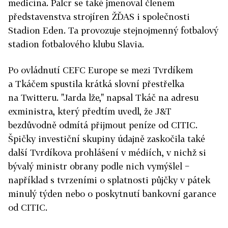
medicína. Palcr se také jmenoval členem
představenstva strojíren ŽĎAS i společnosti
Stadion Eden. Ta provozuje stejnojmenný fotbalový
stadion fotbalového klubu Slavia.
Po ovládnutí CEFC Europe se mezi Tvrdíkem
a Tkáčem spustila krátká slovní přestřelka
na Twitteru. "Jarda lže," napsal Tkáč na adresu
exministra, který předtím uvedl, že J&T
bezdůvodně odmítá přijmout peníze od CITIC.
Špičky investiční skupiny údajně zaskočila také
další Tvrdíkova prohlášení v médiích, v nichž si
bývalý ministr obrany podle nich vymýšlel −
například s tvrzeními o splatnosti půjčky v pátek
minulý týden nebo o poskytnutí bankovní garance
od CITIC.