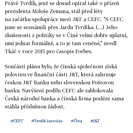
Právě Tvrdík, jenž se dosud opíral také o přízeň
prezidenta Miloše Zemana, stál před léty
na začátku spolupráce mezi J&T a CEFC. "S CEFC
jsme se seznámili přes Jardu Tvrdíka. (…) Jeho
zkušenosti z politiky se v Číně velmi dobře uplatní,
umí jednat formálně, a to je tam ceněné," uvedl
Tkáč v roce 2015 pro časopis Forbes.
Součástí plánu bylo, že čínská společnost získá
polovinu ve finanční části J&T, která zahrnuje
českou J&T Banku nebo slovenskou Poštovou
banku. Navýšení podílu CEFC ale zablokovala
Česká národní banka a čínská firma posléze sama
stáhla příslušnou žádost.
#CEFC
#Tvrdík Jaroslav
#Čína
#J&T