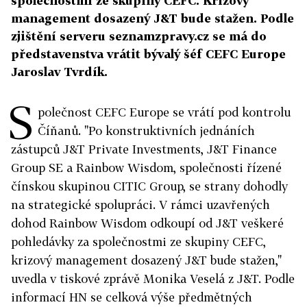
společnostmi ze skupiny CEFC. Krizový
management dosazený J&T bude stažen. Podle
zjištění serveru seznamzpravy.cz se má do
představenstva vrátit bývalý šéf CEFC Europe
Jaroslav Tvrdík.
S
polečnost CEFC Europe se vrátí pod kontrolu
Číňanů. "Po konstruktivních jednáních
zástupců J&T Private Investments, J&T Finance
Group SE a Rainbow Wisdom, společnosti řízené
čínskou skupinou CITIC Group, se strany dohodly
na strategické spolupráci. V rámci uzavřených
dohod Rainbow Wisdom odkoupí od J&T veškeré
pohledávky za společnostmi ze skupiny CEFC,
krizový management dosazený J&T bude stažen,"
uvedla v tiskové zprávě Monika Veselá z J&T. Podle
informací HN se celková výše předmětných