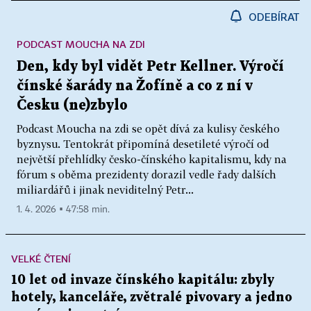
ODEBÍRAT
PODCAST MOUCHA NA ZDI
Den, kdy byl vidět Petr Kellner. Výročí
čínské šarády na Žofíně a co z ní v
Česku (ne)zbylo
Podcast Moucha na zdi se opět dívá za kulisy českého
byznysu. Tentokrát připomíná desetileté výročí od
největší přehlídky česko-čínského kapitalismu, kdy na
fórum s oběma prezidenty dorazil vedle řady dalších
miliardářů i jinak neviditelný Petr...
1. 4. 2026 ▪ 47:58 min.
VELKÉ ČTENÍ
10 let od invaze čínského kapitálu: zbyly
hotely, kanceláře, zvětralé pivovary a jedno