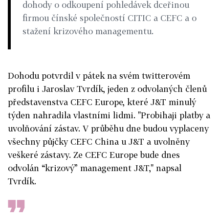
dohody o odkoupení pohledávek dceřinou
firmou čínské společností CITIC a CEFC a o
stažení krizového managementu.
Dohodu potvrdil v pátek na svém twitterovém
profilu i Jaroslav Tvrdík, jeden z odvolaných členů
představenstva CEFC Europe, které J&T minulý
týden nahradila vlastními lidmi. "
Probihaji platby a
uvolňování zástav. V průběhu dne budou vyplaceny
všechny půjčky CEFC China u J&T a uvolněny
veškeré zástavy. Ze CEFC Europe bude dnes
odvolán “krizový” management J&T," napsal
Tvrdík.