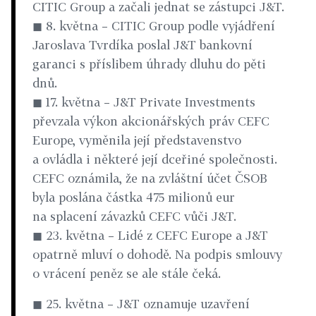
CITIC Group a začali jednat se zástupci J&T.
◼ 8. května – CITIC Group podle vyjádření
Jaroslava Tvrdíka poslal J&T bankovní
garanci s příslibem úhrady dluhu do pěti
dnů.
◼ 17. května – J&T Private Investments
převzala výkon akcionářských práv CEFC
Europe, vyměnila její představenstvo
a ovládla i některé její dceřiné společnosti.
CEFC oznámila, že na zvláštní účet ČSOB
byla poslána částka 475 milionů eur
na splacení závazků CEFC vůči J&T.
◼ 23. května – Lidé z CEFC Europe a J&T
opatrně mluví o dohodě. Na podpis smlouvy
o vrácení peněz se ale stále čeká.
◼ 25. května – J&T oznamuje uzavření