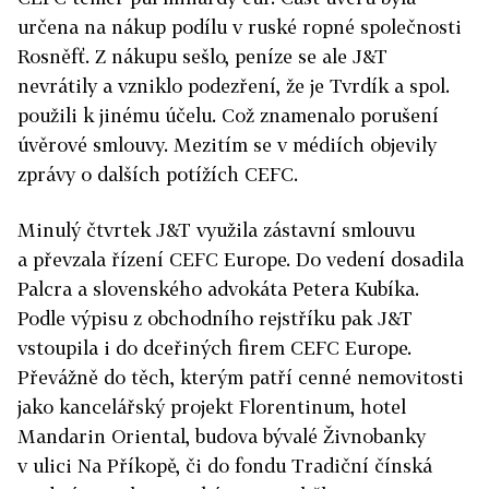
určena na nákup podílu v ruské ropné společnosti
Rosněfť. Z nákupu sešlo, peníze se ale J&T
nevrátily a vzniklo podezření, že je Tvrdík a spol.
použili k jinému účelu. Což znamenalo porušení
úvěrové smlouvy. Mezitím se v médiích objevily
zprávy o dalších potížích CEFC.
Minulý čtvrtek J&T využila zástavní smlouvu
a převzala řízení CEFC Europe. Do vedení dosadila
Palcra a slovenského advokáta Petera Kubíka.
Podle výpisu z obchodního rejstříku pak J&T
vstoupila i do dceřiných firem CEFC Europe.
Převážně do těch, kterým patří cenné nemovitosti
jako kancelářský projekt Florentinum, hotel
Mandarin Oriental, budova bývalé Živnobanky
v ulici Na Příkopě, či do fondu Tradiční čínská