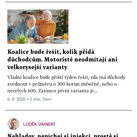
Koalice bude řešit, kolik přidá
důchodcům. Motoristé neodmítají ani
velkorysejší varianty
Vládní koalice bude příští týden řešit, zda má důchody
zvednout v průměru o 300 korun měsíčně, nebo o
necelých 600. Zatímco první varianta je...
6. 8. 2026 ▪ 5 min. čtení
LUDĚK VAINERT
Nehladov, nepíchej si injekci, prostě si