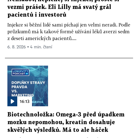
vezmi prášek. Eli Lilly má svatý grál
pacientů i investorů
Injekce si běžní lidé sami píchají jen velmi neradi. Podle
průzkumů má k takové formě užívání léků averzi sedm
z deseti amerických pacientů....
6. 8. 2026 ▪ 4 min. čtení
16:13
Biotechnoložka: Omega-3 před úpadkem
mozku nepomohou, kreatin dosahuje
skvělých výsledků. Má to ale háček