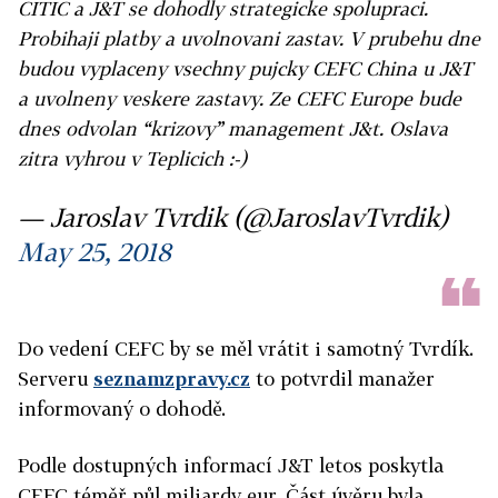
CITIC a J&T se dohodly strategicke spolupraci.
Probihaji platby a uvolnovani zastav. V prubehu dne
budou vyplaceny vsechny pujcky CEFC China u J&T
a uvolneny veskere zastavy. Ze CEFC Europe bude
dnes odvolan “krizovy” management J&t. Oslava
zitra vyhrou v Teplicich :-)
— Jaroslav Tvrdik (@JaroslavTvrdik)
May 25, 2018
Do vedení CEFC by se měl vrátit i samotný Tvrdík.
Serveru
seznamzpravy.cz
to potvrdil manažer
informovaný o dohodě.
Podle dostupných informací J&T letos poskytla
CEFC téměř půl miliardy eur. Část úvěru byla