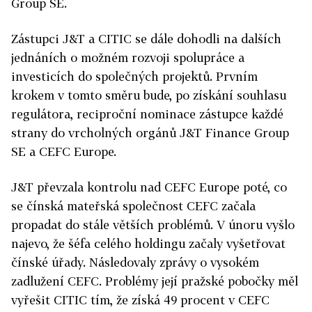
Group SE.
Zástupci J&T a CITIC se dále dohodli na dalších
jednáních o možném rozvoji spolupráce a
investicích do společných projektů. Prvním
krokem v tomto směru bude, po získání souhlasu
regulátora, reciproční nominace zástupce každé
strany do vrcholných orgánů J&T Finance Group
SE a CEFC Europe.
J&T převzala kontrolu nad CEFC Europe poté, co
se čínská mateřská společnost CEFC začala
propadat do stále větších problémů. V únoru vyšlo
najevo, že šéfa celého holdingu začaly vyšetřovat
čínské úřady. Následovaly zprávy o vysokém
zadlužení CEFC. Problémy její pražské pobočky měl
vyřešit CITIC tím, že získá 49 procent v CEFC