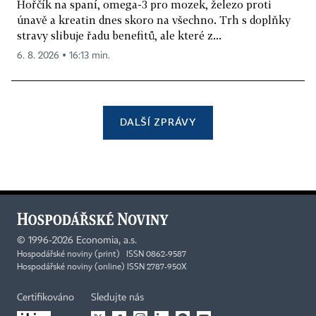
Hořčík na spaní, omega-3 pro mozek, železo proti
únavě a kreatin dnes skoro na všechno. Trh s doplňky
stravy slibuje řadu benefitů, ale které z...
6. 8. 2026 ▪ 16:13 min.
DALŠÍ ZPRÁVY
©
1996-2026
Economia, a.s.
Hospodářské noviny (print) ISSN 0862-9587
Hospodářské noviny (online) ISSN 2787-950X
Certifikováno
Sledujte nás