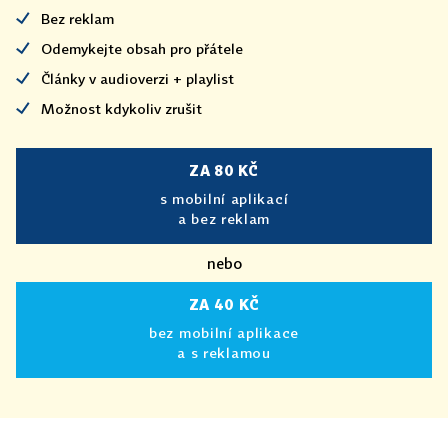
Bez reklam
Odemykejte obsah pro přátele
Články v audioverzi + playlist
Možnost kdykoliv zrušit
ZA 80 KČ
s mobilní aplikací
a bez reklam
nebo
ZA 40 KČ
bez mobilní aplikace
a s reklamou