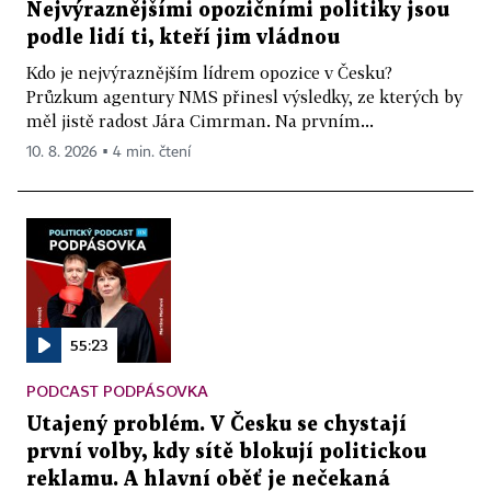
Nejvýraznějšími opozičními politiky jsou
podle lidí ti, kteří jim vládnou
Kdo je nejvýraznějším lídrem opozice v Česku?
Průzkum agentury NMS přinesl výsledky, ze kterých by
měl jistě radost Jára Cimrman. Na prvním...
10. 8. 2026 ▪ 4 min. čtení
55:23
PODCAST PODPÁSOVKA
Utajený problém. V Česku se chystají
první volby, kdy sítě blokují politickou
reklamu. A hlavní oběť je nečekaná