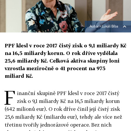
Autor ▪
Lukáš Bíba
PPF klesl v roce 2017 čistý zisk o 9,1 miliardy Kč
na 16,5 miliardy korun. O rok dříve vydělala
25,6 miliardy Kč. Celková aktiva skupiny loni
vzrostla meziročně o 41 procent na 975
miliard Kč.
F
inanční skupině PPF klesl v roce 2017 čistý
zisk o 9,1 mi­liardy Kč na 16,5 miliardy korun
(642 milionů eur). O rok dříve činil její čistý zisk
25,6 mi­liardy Kč (miliardu eur), tehdy ale více než
třetinu tvořily jednorázové operace. Bez nich