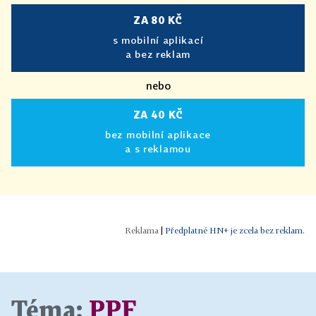
ZA 80 KČ
s mobilní aplikací
a bez reklam
nebo
ZA 40 KČ
bez mobilní aplikace
a s reklamou
|
Předplatné HN+ je zcela bez reklam.
Téma:
PPF