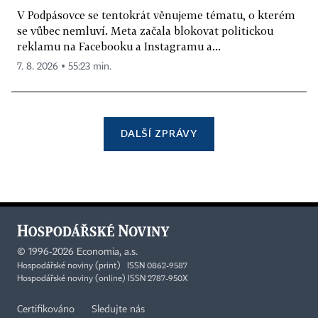
V Podpásovce se tentokrát věnujeme tématu, o kterém
se vůbec nemluví. Meta začala blokovat politickou
reklamu na Facebooku a Instagramu a...
7. 8. 2026 ▪ 55:23 min.
DALŠÍ ZPRÁVY
©
1996-2026
Economia, a.s.
Hospodářské noviny (print) ISSN 0862-9587
Hospodářské noviny (online) ISSN 2787-950X
Certifikováno
Sledujte nás