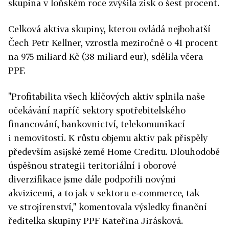
skupina v loňském roce zvýšila zisk o šest procent.
Celková aktiva skupiny, kterou ovládá nejbohatší
Čech Petr Kellner, vzrostla meziročně o 41 procent
na 975 miliard Kč (38 miliard eur), sdělila včera
PPF.
"Profitabilita všech klíčových aktiv splnila naše
očekávání napříč sektory spotřebitelského
financování, bankovnictví, telekomunikací
i nemovitostí. K růstu objemu aktiv pak přispěly
především asijské země Home Creditu. Dlouhodobě
úspěšnou strategii terito­riální i oborové
diverzifikace jsme dále podpořili novými
akvizicemi, a to jak v sektoru e-commerce, tak
ve strojírenství," komentovala výsledky finanční
ředitelka skupiny PPF Kateřina Jirásková.