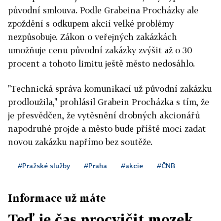
původní smlouva. Podle Grabeina Procházky ale
zpoždění s odkupem akcií velké problémy
nezpůsobuje. Zákon o veřejných zakázkách
umožňuje cenu původní zakázky zvýšit až o 30
procent a tohoto limitu ještě město nedosáhlo.
"Technická správa komunikací už původní zakázku
prodloužila," prohlásil Grabein Procházka s tím, že
je přesvědčen, že vytěsnění drobných akcionářů
napodruhé projde a město bude příště moci zadat
novou zakázku napřímo bez soutěže.
#Pražské služby
#Praha
#akcie
#ČNB
Informace už máte
Teď je čas procvičit mozek