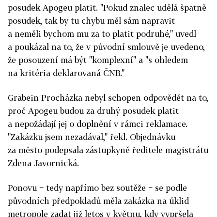
posudek Apogeu platit. "Pokud znalec udělá špatně
posudek, tak by tu chybu měl sám napravit
a neměli bychom mu za to platit podruhé," uvedl
a poukázal na to, že v původní smlouvě je uvedeno,
že posouzení má být "komplexní" a "s ohledem
na kritéria deklarovaná ČNB."
Grabein Procházka nebyl schopen odpovědět na to,
proč Apogeu budou za druhý posudek platit
a nepožádají jej o doplnění v rámci reklamace.
"Zakázku jsem nezadával," řekl. Objednávku
za město podepsala zástupkyně ředitele magistrátu
Zdena Javornická.
Ponovu − tedy napřímo bez soutěže − se podle
původních předpokladů měla zakázka na úklid
metropole zadat již letos v květnu, kdy vypršela