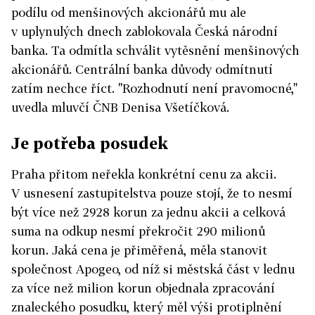
podílu od menšinových akcionářů mu ale
v uplynulých dnech zablokovala Česká národní
banka. Ta odmítla schválit vytěsnění menšinových
akcionářů. Centrální banka důvody odmítnutí
zatím nechce říct. "Rozhodnutí není pravomocné,"
uvedla mluvčí ČNB Denisa Všetíčková.
Je potřeba posudek
Praha přitom neřekla konkrétní cenu za akcii.
V usnesení zastupitelstva pouze stojí, že to nesmí
být více než 2928 korun za jednu akcii a celková
suma na odkup nesmí překročit 290 milionů
korun. Jaká cena je přiměřená, měla stanovit
společnost Apogeo, od níž si městská část v lednu
za více než milion korun objednala zpracování
znaleckého posudku, který měl výši protiplnění