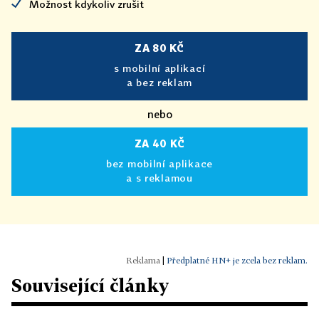
Možnost kdykoliv zrušit
ZA 80 KČ
s mobilní aplikací
a bez reklam
nebo
ZA 40 KČ
bez mobilní aplikace
a s reklamou
|
Předplatné HN+ je zcela bez reklam.
Související články