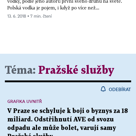
vodky, podle jeho autorů první svého druhu na světě.
Polská vodka je pojem, i když po více než...
13. 6. 2018 ▪ 7 min. čtení
Téma:
Pražské služby
ODEBÍRAT
GRAFIKA UVNITŘ
V Praze se schyluje k boji o byznys za 18
miliard. Odstřihnutí AVE od svozu
odpadu ale může bolet, varují samy