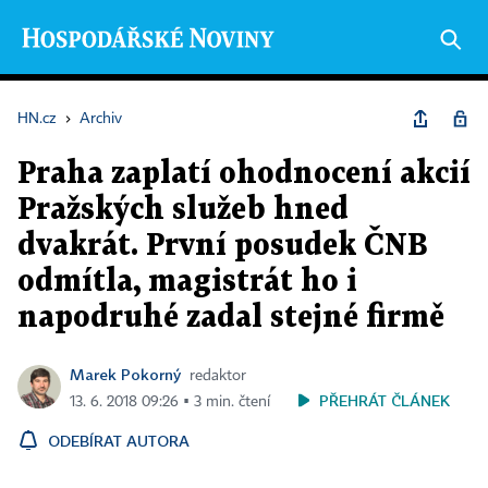
HN.cz
›
Archiv
Praha zaplatí ohodnocení akcií
Pražských služeb hned
dvakrát. První posudek ČNB
odmítla, magistrát ho i
napodruhé zadal stejné firmě
Marek Pokorný
redaktor
PŘEHRÁT ČLÁNEK
13. 6. 2018 09:26 ▪ 3 min. čtení
ODEBÍRAT AUTORA