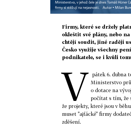
Ministerstvo, v jehož čele je dnes Tomáš Hüner (za
firmy si stěžují na nejasnosti.
Autor ▪
Milan Bur
Firmy, které se držely plat
okleštit své plány, nebo na
chtějí soudit, jiné raději u
Česko využije všechny pen
podnikatele, se i kvůli tom
V
pátek 6. dubna t
Ministerstvo pr
o dotace na vývoj
počítat s tím, že
že projekty, které jsou v běh
muset "ajťácké" firmy dodate
zděšení.