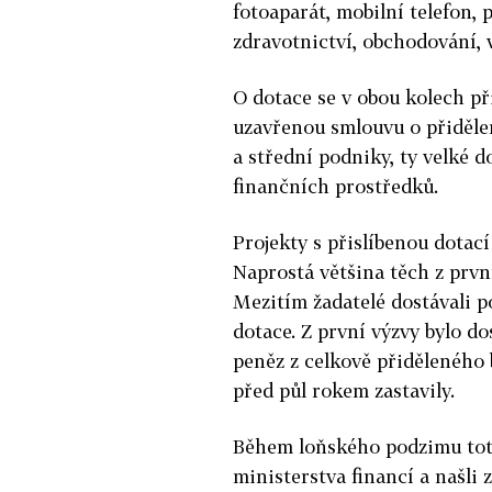
fotoaparát, mobilní telefon, 
zdravotnictví, obchodování, v
O dotace se v obou kolech př
uzavřenou smlouvu o přidělen
a střední podniky, ty velké d
finančních prostředků.
Projekty s přislíbenou dotací 
Naprostá většina těch z prvn
Mezitím žadatelé dostávali p
dotace. Z první výzvy bylo d
peněz z celkově přiděleného 
před půl rokem zastavily.
Během loňského podzimu toti
ministerstva financí a našli