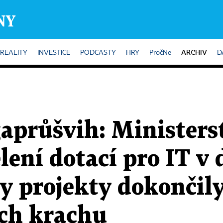
ARCHIV
REALITY
INVESTICE
PODCASTY
HRY
PročNe
D
aprůšvih: Ministers
lení dotací pro IT v 
y projekty dokončil
jich krachu