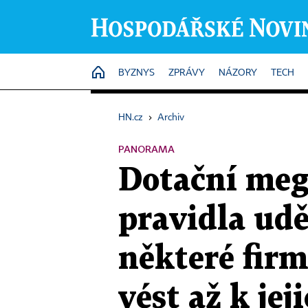
HOME
BYZNYS
ZPRÁVY
NÁZORY
TECH
HN.cz
›
Archiv
PANORAMA
Dotační meg
pravidla udě
některé firm
vést až k je