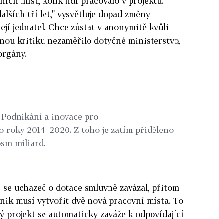
ních míst, kolik lidí pracovalo v projektu.
dalších tří let," vysvětluje dopad změny
ejí jednatel. Chce zůstat v anonymitě kvůli
jnou kritiku nezaměřilo dotyčné ministerstvo,
orgány.
 Podnikání a inovace pro
 roky 2014–2020. Z toho je zatím přiděleno
osm miliard.
ní se uchazeč o dotace smluvně zavázal, přitom
dnik musí vytvořit dvě nová pracovní místa. To
dý projekt se automaticky zaváže k odpovídající