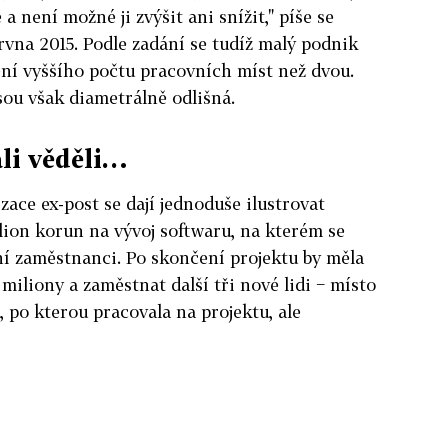
 není možné ji zvýšit ani snížit," píše se
rvna 2015. Podle zadání se tudíž malý podnik
ní vyššího počtu pracovních míst než dvou.
sou však diametrálně odlišná.
li věděli…
ace ex-post se dají jednoduše ilustrovat
ilion korun na vývoj softwaru, na kterém se
dní zaměstnanci. Po skončení projektu by měla
 miliony a zaměstnat další tři nové lidi − místo
 po kterou pracovala na projektu, ale