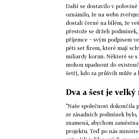
Další se dostavilo v polovin
oznámilo, že na webu zveřejn
dostali černé na bílém, že v
přestože se drželi podmínek, 
příjemce − svým podpisem ve
pěti set firem, které mají sc
miliardy korun. Některé se s 
mohou upadnout do existenčn
šetří, kdo za průšvih může a
Dva a šest je velký 
"Naše společnost dokončila p
ze zásadních podmínek bylo, 
znamená, abychom zaměstnali 
projektu. Teď po nás minist