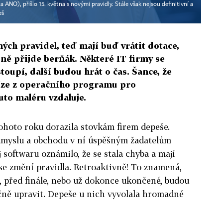
 ANO), přišlo 15. května s novými pravidly. Stále však nejsou definitivní a
eš
ných pravidel, teď mají buď vrátit dotace,
 ně přijde berňák. Některé IT firmy se
stoupí, další budou hrát o čas. Šance, že
íze z operačního programu pro
uto maléru vzdaluje.
ohoto roku dorazila stovkám firem depeše.
ůmyslu a obchodu v ní úspěšným žadatelům
 softwaru oznámilo, že se stala chyba a mají
 se změní pravidla. Retroaktivně! To znamená,
u, před finále, nebo už dokonce ukončené, budou
čně upravit. Depeše u nich vyvolala hromadné