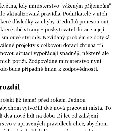
ě května, kdy ministerstvo "váženým příjemcům"
ilo aktualizovaná pravidla. Podnikatelé v nich
eškeré důsledky za chyby úředníků ponesou oni,
které obě strany − poskytovatel dotace a její
 smlouvě stvrdily. Nevídaný problém se dotýká
hválené projekty s celkovou dotací zhruba tři
novou situací vypořádají snadněji, některé ale
ích potíží. Zodpovědné ministerstvo nyní
 kdo bude případně hnán k zodpovědnosti.
rozdíl
rojekt již téměř před rokem. Jednou
abychom vytvořili dvě nová pracovní místa. To
dva nové lidi na dobu tří let od zahájení
erstvo v upravených pravidlech chce, abychom