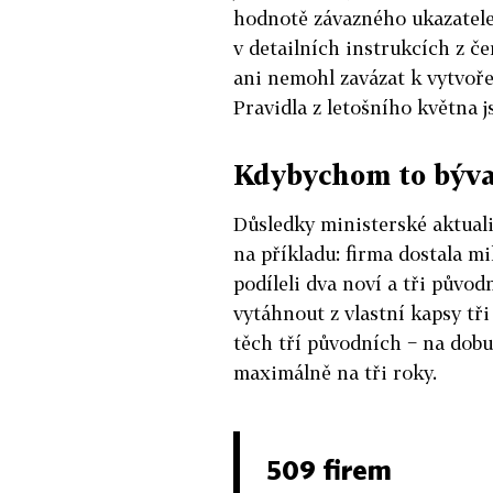
hodnotě závazného ukazatele a
v detailních instrukcích z če
ani nemohl zavázat k vytvoře
Pravidla z letošního května j
Kdybychom to býva
Důsledky ministerské aktualiz
na příkladu: firma dostala m
podíleli dva noví a tři půvo
vytáhnout z vlastní kapsy tři
těch tří původních − na dobu,
maximálně na tři roky.
509 firem