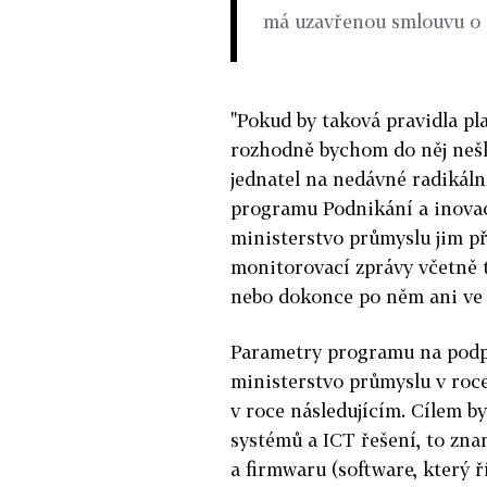
má uzavřenou smlouvu o p
"Pokud by taková pravidla pla
rozhodně bychom do něj nešli
jednatel na nedávné radikáln
programu Podnikání a inova
ministerstvo průmyslu jim p
monitorovací zprávy včetně t
nebo dokonce po něm ani ve s
Parametry programu na podpo
ministerstvo průmyslu v roce
v roce následujícím. Cílem 
systémů a ICT řešení, to zna
a firmwaru (software, který ř