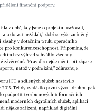
řidělení finanční podpory.
tila v době, kdy jsme o projektu uvažovali,
 a o dotaci nežádali," zlobí se výše zmíněný
í zásahy v dotačním titulu operačního
ce pro konkurenceschopnost. Připomíná, že
ředtím bez výhrad schválilo všechny
é závěrečné. "Pravidla nejde měnit při zápase,
portu, natož v podnikání," zdůrazňuje.
ru ICT a sdílených služeb nastavilo
 2015. Tehdy vyhlásilo první výzvu, druhou pak
bylo podpořit tvorbu nových informačních
mená moderních digitálních služeb, aplikací
ídí nějaké zařízení, například digitální