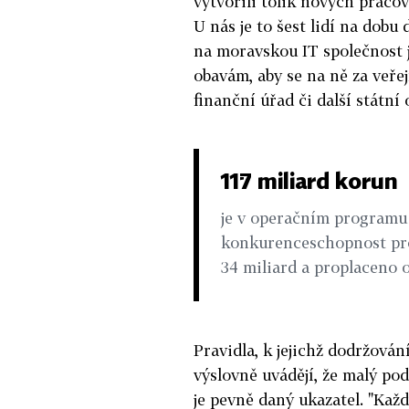
vytvořili tolik nových pracov
U nás je to šest lidí na dobu 
na moravskou IT společnost j
obavám, aby se na ně za veře
finanční úřad či další státní 
117 miliard korun
je v operačním programu
konkurenceschopnost pro
34 miliard a proplaceno 
Pravidla, k jejichž dodržová
výslovně uvádějí, že malý po
je pevně daný ukazatel. "Kaž