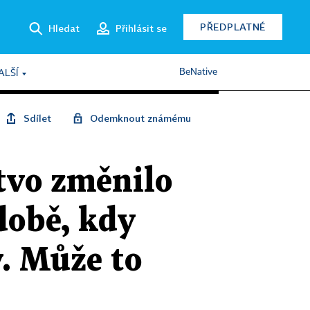
PŘEDPLATNÉ
Hledat
Přihlásit se
BeNative
ALŠÍ
Sdílet
Odemknout známému
tvo změnilo
době, kdy
y. Může to