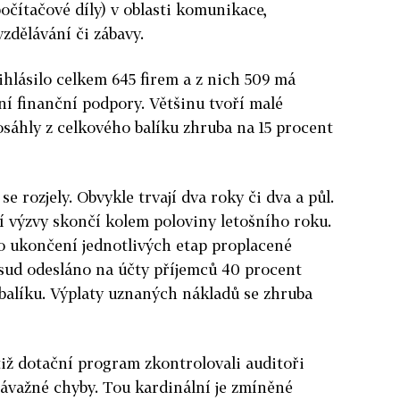
počítačové díly) v oblasti komunikace,
zdělávání či zábavy.
ihlásilo celkem 645 firem a z nich 509 má
í finanční podpory. Většinu tvoří malé
osáhly z celkového balíku zhruba na 15 procent
se rozjely. Obvykle trvají dva roky či dva a půl.
í výzvy skončí kolem poloviny letošního roku.
o ukončení jednotlivých etap proplacené
osud odesláno na účty příjemců 40 procent
balíku. Výplaty uznaných nákladů se zhruba
ž dotační program zkontrolovali auditoři
 závažné chyby. Tou kardinální je zmíněné