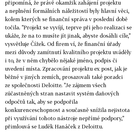
připomíná, že právě okamžik zahájení projektu
a neplnění formálních náležitostí byly hlavní věci,
kolem kterých se finanční správa v poslední době
točila. "Projekt se vyvíjí, teprve při jeho realizaci se
ukáže, že na to musíte jít jinak, abyste dosáhli cíle,"
vysvětluje Čížek. Od firem ví, že finanční úřady
mezi důvody zamítnutí kvalitního projektu uváděly
i to, že v něm chybělo nějaké jméno, podpis či
uvedení místa. Zpracování projektu ex post, jak je
běžné v jiných zemích, prosazovali také poradci
ze společnosti Deloitte. "Je zájmem všech
zúčastněných stran nastavit systém daňových
odpočtů tak, aby se podpořila
konkurenceschopnost a současně snížila nejistota
při využívání tohoto nástroje nepřímé podpory,"
přimlouvá se Luděk Hanáček z Deloittu.