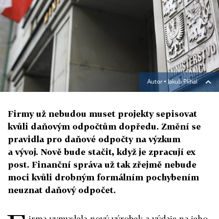
Autor ▪
Jakub Plíhal
Firmy už nebudou muset projekty sepisovat
kvůli daňovým odpočtům dopředu. Změní se
pravidla pro daňové odpočty na výzkum
a vývoj. Nově bude stačit, když je zpracují ex
post. Finanční správa už tak zřejmě nebude
moci kvůli drobným formálním pochybením
neuznat daňový odpočet.
irma vymyslela nový výrobek a výdaje na jeho