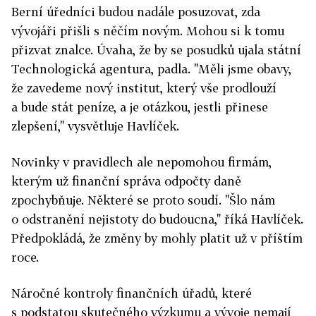
Berní úředníci budou nadále posuzovat, zda
vývojáři přišli s něčím novým. Mohou si k tomu
přizvat znalce. Úvaha, že by se posudků ujala státní
Technologická agentura, padla. "Měli jsme obavy,
že zavedeme nový institut, který vše prodlouží
a bude stát peníze, a je otázkou, jestli přinese
zlepšení," vysvětluje Havlíček.
Novinky v pravidlech ale nepomohou firmám,
kterým už finanční správa odpočty daně
zpochybňuje. Některé se proto soudí. "Šlo nám
o odstranění nejistoty do budoucna," říká Havlíček.
Předpokládá, že změny by mohly platit už v příštím
roce.
Náročné kontroly finančních úřadů, které
s podstatou skutečného výzkumu a vývoje nemají