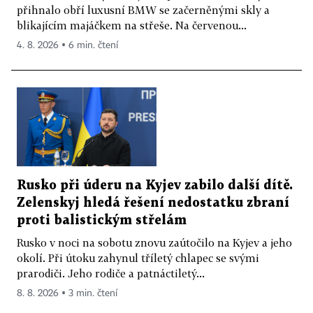
přihnalo obří luxusní BMW se začerněnými skly a
blikajícím majáčkem na střeše. Na červenou...
4. 8. 2026 ▪ 6 min. čtení
Rusko při úderu na Kyjev zabilo další dítě.
Zelenskyj hledá řešení nedostatku zbraní
proti balistickým střelám
Rusko v noci na sobotu znovu zaútočilo na Kyjev a jeho
okolí. Při útoku zahynul tříletý chlapec se svými
prarodiči. Jeho rodiče a patnáctiletý...
8. 8. 2026 ▪ 3 min. čtení