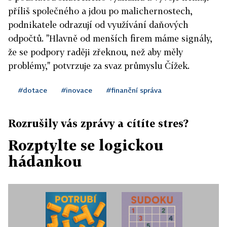
příliš společného a jdou po malichernostech,
podnikatele odrazují od využívání daňových
odpočtů. "Hlavně od menších firem máme signály,
že se podpory raději zřeknou, než aby měly
problémy," potvrzuje za svaz průmyslu Čížek.
#dotace
#inovace
#finanční správa
Rozrušily vás zprávy a cítíte stres?
Rozptylte se logickou
hádankou