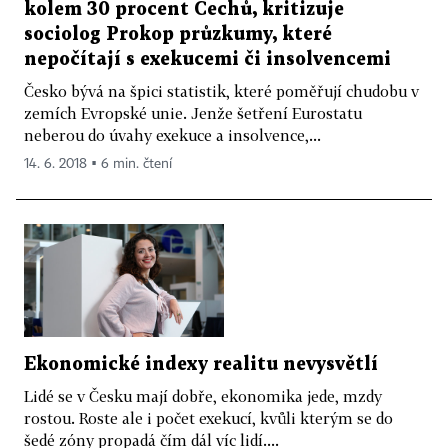
kolem 30 procent Čechů, kritizuje
sociolog Prokop průzkumy, které
nepočítají s exekucemi či insolvencemi
Česko bývá na špici statistik, které poměřují chudobu v
zemích Evropské unie. Jenže šetření Eurostatu
neberou do úvahy exekuce a insolvence,...
14. 6. 2018 ▪ 6 min. čtení
Ekonomické indexy realitu nevysvětlí
Lidé se v Česku mají dobře, ekonomika jede, mzdy
rostou. Roste ale i počet exekucí, kvůli kterým se do
šedé zóny propadá čím dál víc lidí....