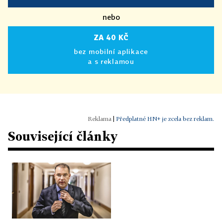
nebo
ZA 40 KČ
bez mobilní aplikace
a s reklamou
|
Předplatné HN+ je zcela bez reklam.
Související články