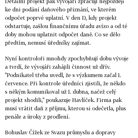
Detailní projekt pak vývojáři zpracují nejpozději
ke dni podání daňového přiznání, ve kterém
odpočet poprvé uplatní. V den D, kdy projekt
odstartuje, zašlou finančnímu úřadu avízo a od té
doby mohou uplatnit odpočet daně. Co se dělo
předtím, nemusí úředníky zajímat.
Nyní kontroloři mnohdy zpochybňují dobu vývoje
a tvrdí, že vývojáři zahájili činnost už dřív.
"Podnikatel třeba uvedl, že s výzkumem začal 1.
července. Při kontrole úředníci zjistili, že někdo
s někým komunikoval už 1. dubna, načež celý
projekt shodili," poukazuje Havlíček. Firma pak
musí vrátit daň z příjmu, kterou si odečetla, plus
penále a úroky z prodlení.
Bohuslav Čížek ze Svazu průmyslu a dopravy