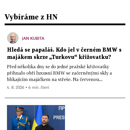
Vybíráme z HN
JAN KUBITA
Hledá se papaláš. Kdo jel v černém BMW s
majákem skrze „Turkovu“ křižovatku?
Před několika dny se do jedné pražské křižovatky
přihnalo obří luxusní BMW se začerněnými skly a
blikajícím majáčkem na střeše. Na červenou...
4. 8. 2026 ▪ 6 min. čtení