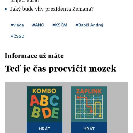
Jaký bude vliv prezidenta Zemana?
#vláda
#ANO
#KSČM
#Babiš Andrej
#ČSSD
Informace už máte
Teď je čas procvičit mozek
HRÁT
HRÁT