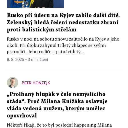
Rusko při úderu na Kyjev zabilo další dítě.
Zelenskyj hledá řešení nedostatku zbraní
proti balistickým střelám
Rusko v noci na sobotu znovu zaútočilo na Kyjev a jeho
okolí. Při útoku zahynul tříletý chlapec se svými
prarodiči. Jeho rodiče a patnáctiletý...
8. 8. 2026 ▪ 3 min. čtení
PETR HONZEJK
„Prolhaný hlupák v čele nemyslícího
stáda“. Proč Milana Knížáka oslavuje
vláda vedená mužem, kterým umělec
opovrhoval
Někteří říkají, že to byl poslední happening Milana