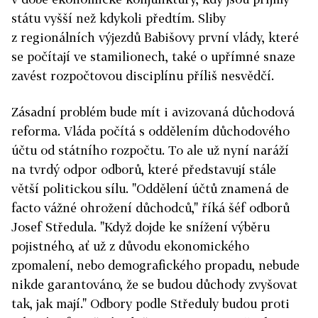
státu vyšší než kdykoli předtím. Sliby
z regionálních výjezdů Babišovy první vlády, které
se počítají ve stamilionech, také o upřímné snaze
zavést rozpočtovou disciplínu příliš nesvědčí.
Zásadní problém bude mít i avizovaná důchodová
reforma. Vláda počítá s oddělením důchodového
účtu od státního rozpočtu. To ale už nyní naráží
na tvrdý odpor odborů, které představují stále
větší politickou sílu. "Oddělení účtů znamená de
facto vážné ohrožení důchodců," říká šéf odborů
Josef Středula. "Když dojde ke snížení výběru
pojistného, ať už z důvodu ekonomického
zpomalení, nebo demografického propadu, nebude
nikde garantováno, že se budou důchody zvyšovat
tak, jak mají." Odbory podle Středuly budou proti