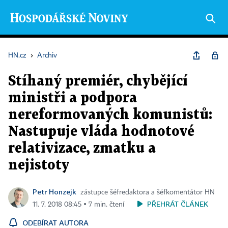
HN.cz
›
Archiv
Stíhaný premiér, chybějící
ministři a podpora
nereformovaných komunistů:
Nastupuje vláda hodnotové
relativizace, zmatku a
nejistoty
Petr Honzejk
zástupce šéfredaktora a šéfkomentátor HN
PŘEHRÁT ČLÁNEK
11. 7. 2018 08:45 ▪ 7 min. čtení
ODEBÍRAT AUTORA