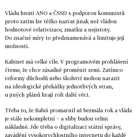
Vládu hnutí ANO a ČSSD s podporou komunistů
proto zatím lze těžko nazvat jinak než vládou
hodnotové relativizace, zmatku a nejistoty.
Do značné míry to předznamenává a limituje její
možnosti.
Kabinet má velké cíle. V programovém prohlášení
čteme, že chce zásadně proměnit zemi. Zatímco
reformy důchodů nebo školství mohou narazit
na ideologické překážky jednotlivých stran,
u jiných plánů hrají roli další věci.
Třeba to, že Babiš promarnil už bezmála rok a vláda
je stále nekompletní − a sliby budou velmi
nákladné. Jde třeba o digitalizaci státní správy,
zavádění vysokorychlostního internetu do každé