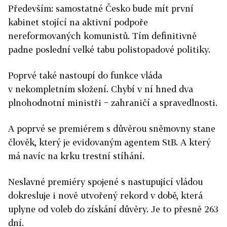
Především: samostatné Česko bude mít první
kabinet stojící na aktivní podpoře
nereformovaných komunistů. Tím definitivně
padne poslední velké tabu polistopadové politiky.
Poprvé také nastoupí do funkce vláda
v nekompletním složení. Chybí v ní hned dva
plnohodnotní ministři − zahraničí a spravedlnosti.
A poprvé se premiérem s důvěrou sněmovny stane
člověk, který je evidovaným agentem StB. A který
má navíc na krku trestní stíhání.
Neslavné premiéry spojené s nastupující vládou
dokresluje i nově utvořený rekord v době, která
uplyne od voleb do získání důvěry. Je to přesně 263
dní.