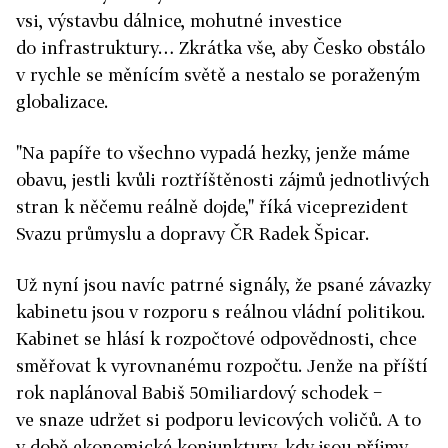
vsi, výstavbu dálnice, mohutné investice
do infrastruktury… Zkrátka vše, aby Česko obstálo
v rychle se měnícím světě a nestalo se poraženým
globalizace.
"Na papíře to všechno vypadá hezky, jenže máme
obavu, jestli kvůli roztříštěnosti zájmů jednotlivých
stran k něčemu reálně dojde," říká viceprezident
Svazu průmyslu a dopravy ČR Radek Špicar.
Už nyní jsou navíc patrné signály, že psané závazky
kabinetu jsou v rozporu s reálnou vládní politikou.
Kabinet se hlásí k rozpočtové odpovědnosti, chce
směřovat k vyrovnanému rozpočtu. Jenže na příští
rok naplánoval Babiš 50miliardový schodek −
ve snaze udržet si podporu levicových voličů. A to
v době ekonomické konjunktury, kdy jsou příjmy