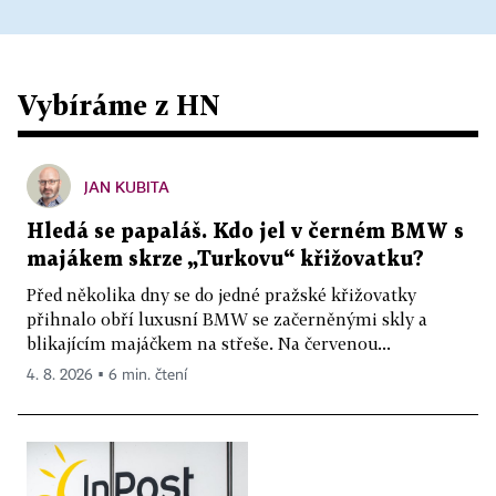
Vybíráme z HN
JAN KUBITA
Hledá se papaláš. Kdo jel v černém BMW s
majákem skrze „Turkovu“ křižovatku?
Před několika dny se do jedné pražské křižovatky
přihnalo obří luxusní BMW se začerněnými skly a
blikajícím majáčkem na střeše. Na červenou...
4. 8. 2026 ▪ 6 min. čtení