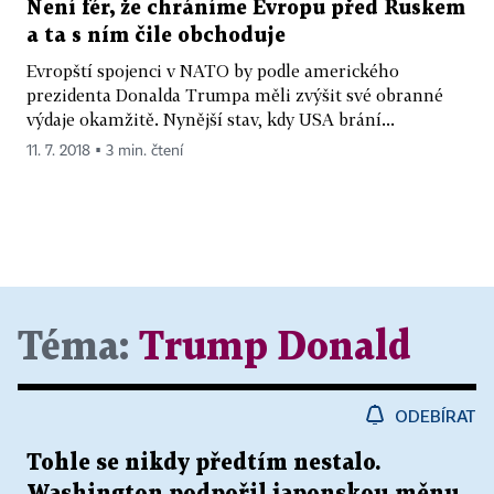
Není fér, že chráníme Evropu před Ruskem
a ta s ním čile obchoduje
Evropští spojenci v NATO by podle amerického
prezidenta Donalda Trumpa měli zvýšit své obranné
výdaje okamžitě. Nynější stav, kdy USA brání...
11. 7. 2018 ▪ 3 min. čtení
Téma:
Trump Donald
ODEBÍRAT
Tohle se nikdy předtím nestalo.