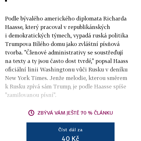
Podle bývalého amerického diplomata Richarda
Haasse, který pracoval v republikánských
i demokratických týmech, vypadá ruská politika
Trumpova Bílého domu jako zvláštní písňová
tvorba. "Členové administrativy se soustřeďují
na texty a ty jsou často dost tvrdé," popsal Haass
oficiální linii Washingtonu vůči Rusku v deníku
New York Times. Jenže melodie, kterou směrem
k Rusku zpívá sám Trump, je podle Haasse spíše
"zamilovanou písní".
ZBÝVÁ VÁM JEŠTĚ 70 % ČLÁNKU
Číst dál za
40 Kč