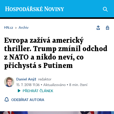
HN.cz
›
Archiv
Evropa zažívá americký
thriller. Trump zmínil odchod
z NATO a nikdo neví, co
přichystá s Putinem
Daniel Anýž
redaktor
15. 7. 2018 11:36 ▪ Aktualizováno ▪ 8 min. čtení
PŘEHRÁT ČLÁNEK
ODEBÍRAT AUTORA