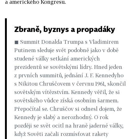
a amerického Kongresu.
Zbraně, byznys a propadáky
◼ Summit Donalda Trumpa s Vladimirem
Putinem sleduje svět podobně jako v době
studené války setkání amerických
prezidentů se sovětskými lídry. Hned jeden
z prvních summitů, jednání J. F. Kennedyho
s Nikitou Chruščovem v červnu 1961, skončil
sovětským vítězstvím. Kennedy věřil, že si
sovětského vůdce získá osobním šarmem.
Přepočítal se. Chruščov si odnesl dojem, že
Kennedy je slabý a nerozhodný. O rok
později se svět ocitl na hraně jaderné války,
když Sověti začali rozmísťovat rakety