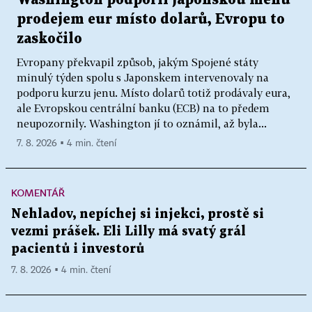
Washington podpořil japonskou měnu
prodejem eur místo dolarů, Evropu to
zaskočilo
Evropany překvapil způsob, jakým Spojené státy
minulý týden spolu s Japonskem intervenovaly na
podporu kurzu jenu. Místo dolarů totiž prodávaly eura,
ale Evropskou centrální banku (ECB) na to předem
neupozornily. Washington jí to oznámil, až byla...
7. 8. 2026 ▪ 4 min. čtení
KOMENTÁŘ
Nehladov, nepíchej si injekci, prostě si
vezmi prášek. Eli Lilly má svatý grál
pacientů i investorů
7. 8. 2026 ▪ 4 min. čtení