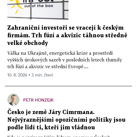
Zahraniční investoři se vracejí k českým
firmám. Trh fúzí a akvizic táhnou středně
velké obchody
Válka na Ukrajině, energetická krize a prostředí
vyšších úrokových sazeb v posledních letech tlumily
trh fúzí a akvizic ve střední Evropě....
10. 8. 2026 ▪ 3 min. čtení
PETR HONZEJK
Česko je země Járy Cimrmana.
Nejvýraznějšími opozičními politiky jsou
podle lidí ti, kteří jim vládnou