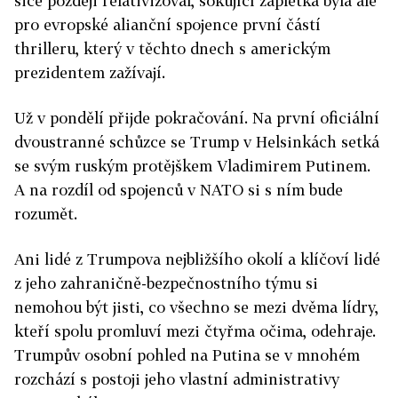
sice později relativizoval, šokující zápletka byla ale
pro evropské alianční spojence první částí
thrilleru, který v těchto dnech s americkým
prezidentem zažívají.
Už v pondělí přijde pokračování. Na první oficiální
dvoustranné schůzce se Trump v Helsinkách setká
se svým ruským protějškem Vladimirem Putinem.
A na rozdíl od spojenců v NATO si s ním bude
rozumět.
Ani lidé z Trumpova nejbližšího okolí a klíčoví lidé
z jeho zahraničně-bezpečnostního týmu si
nemohou být jisti, co všechno se mezi dvěma lídry,
kteří spolu promluví mezi čtyřma očima, odehraje.
Trumpův osobní pohled na Putina se v mnohém
rozchází s postoji jeho vlastní administrativy