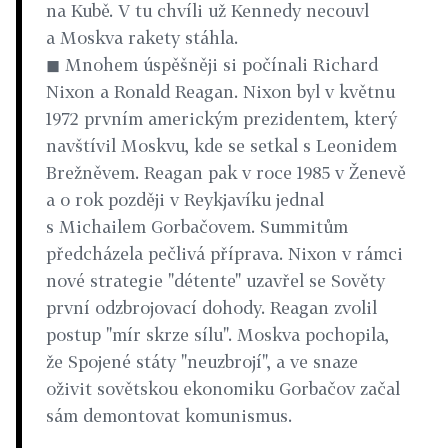
na Kubě. V tu chvíli už Kennedy necouvl
a Moskva rakety stáhla.
◼ Mnohem úspěšněji si počínali Richard
Nixon a Ronald Reagan. Nixon byl v květnu
1972 prvním americkým prezidentem, který
navštívil Moskvu, kde se setkal s Leonidem
Brežněvem. Reagan pak v roce 1985 v Ženevě
a o rok později v Reykjavíku jednal
s Michailem Gorbačovem. Summitům
předcházela pečlivá příprava. Nixon v rámci
nové strategie "détente" uzavřel se Sověty
první odzbrojovací dohody. Reagan zvolil
postup "mír skrze sílu". Moskva pochopila,
že Spojené státy "neuzbrojí", a ve snaze
oživit sovětskou ekonomiku Gorbačov začal
sám demontovat komunismus.