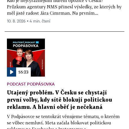
Kdo je nejvýraznějším lídrem opozice v Česku?
Průzkum agentury NMS přinesl výsledky, ze kterých by
měl jistě radost Jára Cimrman. Na prvním...
10. 8. 2026 ▪ 4 min. čtení
55:23
PODCAST PODPÁSOVKA
Utajený problém. V Česku se chystají
první volby, kdy sítě blokují politickou
reklamu. A hlavní oběť je nečekaná
V Podpásovce se tentokrát věnujeme tématu, o kterém
se vůbec nemluví. Meta začala blokovat politickou
reklamu na Facebooku a Instagramu a...