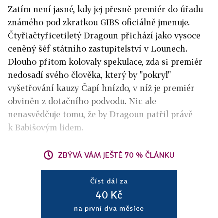
Zatím není jasné, kdy jej přesně premiér do úřadu
známého pod zkratkou GIBS oficiálně jmenuje.
Čtyřiačtyřicetiletý Dragoun přichází jako vysoce
ceněný šéf státního zastupitelství v Lounech.
Dlouho přitom kolovaly spekulace, zda si premiér
nedosadí svého člověka, který by "pokryl"
vyšetřování kauzy Čapí hnízdo, v níž je premiér
obviněn z dotačního podvodu. Nic ale
nenasvědčuje tomu, že by Dragoun patřil právě
k Babišovým lidem.
ZBÝVÁ VÁM JEŠTĚ 70 % ČLÁNKU
Číst dál za
40 Kč
na první dva měsíce