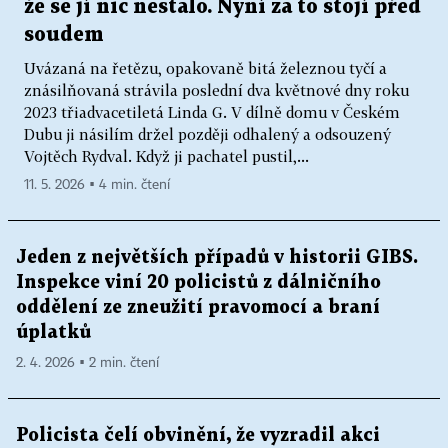
že se jí nic nestalo. Nyní za to stojí před
soudem
Uvázaná na řetězu, opakovaně bitá železnou tyčí a
znásilňovaná strávila poslední dva květnové dny roku
2023 třiadvacetiletá Linda G. V dílně domu v Českém
Dubu ji násilím držel později odhalený a odsouzený
Vojtěch Rydval. Když ji pachatel pustil,...
11. 5. 2026 ▪ 4 min. čtení
Jeden z největších případů v historii GIBS.
Inspekce viní 20 policistů z dálničního
oddělení ze zneužití pravomocí a braní
úplatků
2. 4. 2026 ▪ 2 min. čtení
Policista čelí obvinění, že vyzradil akci