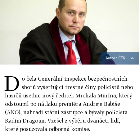
Autor ▪
ČTK
D
o čela Generální inspekce bezpečnostních
sborů vyšetřující trestné činy policistů nebo
hasičů usedne nový ředitel. Michala Murína, který
odstoupil po nátlaku premié­ra Andreje Babiše
(ANO), nahradí státní zástupce a bývalý policista
Radim Dragoun. Vzešel z výběru dvanácti lidí,
které posuzovala odborná komise.