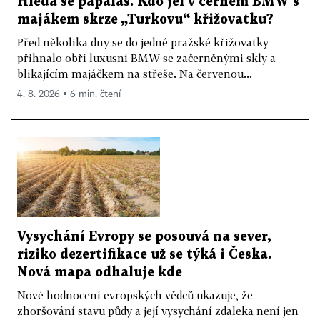
Hledá se papaláš. Kdo jel v černém BMW s
majákem skrze „Turkovu“ křižovatku?
Před několika dny se do jedné pražské křižovatky
přihnalo obří luxusní BMW se začerněnými skly a
blikajícím majáčkem na střeše. Na červenou...
4. 8. 2026 ▪ 6 min. čtení
Vysychání Evropy se posouvá na sever,
riziko dezertifikace už se týká i Česka.
Nová mapa odhaluje kde
Nové hodnocení evropských vědců ukazuje, že
zhoršování stavu půdy a její vysychání zdaleka není jen