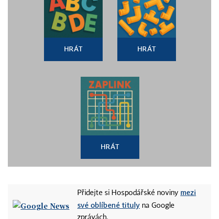
HRÁT
HRÁT
HRÁT
mezi
Přidejte si Hospodářské noviny
své oblíbené tituly
na Google
zprávách.