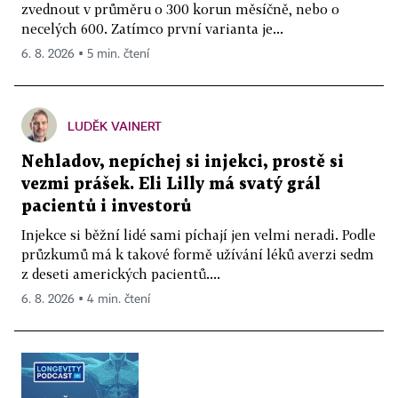
zvednout v průměru o 300 korun měsíčně, nebo o
necelých 600. Zatímco první varianta je...
6. 8. 2026 ▪ 5 min. čtení
LUDĚK VAINERT
Nehladov, nepíchej si injekci, prostě si
vezmi prášek. Eli Lilly má svatý grál
pacientů i investorů
Injekce si běžní lidé sami píchají jen velmi neradi. Podle
průzkumů má k takové formě užívání léků averzi sedm
z deseti amerických pacientů....
6. 8. 2026 ▪ 4 min. čtení