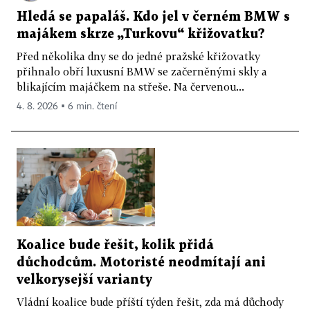
Hledá se papaláš. Kdo jel v černém BMW s
majákem skrze „Turkovu“ křižovatku?
Před několika dny se do jedné pražské křižovatky
přihnalo obří luxusní BMW se začerněnými skly a
blikajícím majáčkem na střeše. Na červenou...
4. 8. 2026 ▪ 6 min. čtení
Koalice bude řešit, kolik přidá
důchodcům. Motoristé neodmítají ani
velkorysejší varianty
Vládní koalice bude příští týden řešit, zda má důchody