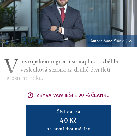
Autor ▪
Matej Slávik
V
evropském regionu se naplno rozběhla
výsledková sezona za druhé čtvrtletí
letošního roku.
ZBÝVÁ VÁM JEŠTĚ 90 % ČLÁNKU
Číst dál za
40 Kč
na první dva měsíce