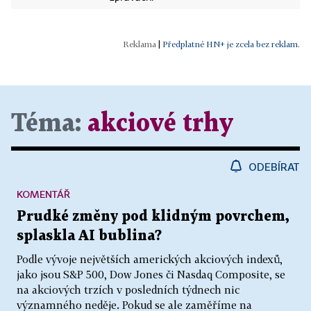
|
Předplatné HN+ je zcela bez reklam.
Téma:
akciové trhy
ODEBÍRAT
KOMENTÁŘ
Prudké změny pod klidným povrchem,
splaskla AI bublina?
Podle vývoje největších amerických akciových indexů,
jako jsou S&P 500, Dow Jones či Nasdaq Composite, se
na akciových trzích v posledních týdnech nic
významného neděje. Pokud se ale zaměříme na