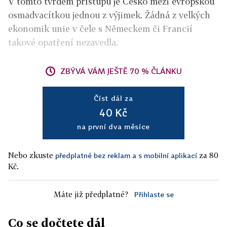
V tomto tvrdém přístupu je Česko mezi evropskou
osmadvacítkou jednou z výjimek. Žádná z velkých
ekonomik unie v čele s Německem či Francií
takové opatření nezavedla.
ZBÝVÁ VÁM JEŠTĚ 70 % ČLÁNKU
Číst dál za
40 Kč
na první dva měsíce
Nebo zkuste
za 80
předplatné bez reklam a s mobilní aplikací
Kč.
Máte již předplatné?
Přihlaste se
Co se dočtete dál