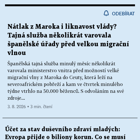
ODEBÍRAT
Nátlak z Maroka i liknavost vlády?
Tajná služba několikrát varovala
španělské úřady před velkou migrační
vlnou
Španělská tajná služba minulý měsíc několikrát
varovala ministerstvo vnitra před možností velké
migrační vlny z Maroka do Ceuty, která leží na
severoafrickém pobřeží a kam ve čtvrtek minulého
týdne vtrhlo na 50.000 běženců. S odvoláním na své
zdroje...
3. 8. 2026 ▪ 3 min. čtení
Účet za stav duševního zdraví mladých:
Evropa přijde o biliony korun. Co se musí