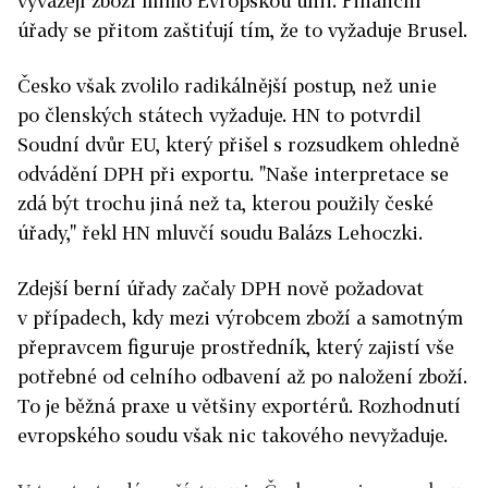
vyvážejí zboží mimo Evropskou unii. Finanční
úřady se přitom zaštiťují tím, že to vyžaduje Brusel.
Česko však zvolilo radikálnější postup, než unie
po členských státech vyžaduje. HN to potvrdil
Soudní dvůr EU, který přišel s rozsudkem ohledně
odvádění DPH při exportu. "Naše interpretace se
zdá být trochu jiná než ta, kterou použily české
úřady," řekl HN mluvčí soudu Balázs Lehoczki.
Zdejší berní úřady začaly DPH nově požadovat
v případech, kdy mezi výrobcem zboží a samotným
přepravcem figuruje prostředník, který zajistí vše
potřebné od celního odbavení až po naložení zboží.
To je běžná praxe u většiny exportérů. Rozhodnutí
evropského soudu však nic takového nevyžaduje.