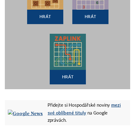
HRÁT
HRÁT
HRÁT
mezi
Přidejte si Hospodářské noviny
své oblíbené tituly
na Google
zprávách.