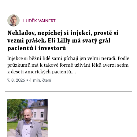
LUDĚK VAINERT
Nehladov, nepíchej si injekci, prostě si
vezmi prášek. Eli Lilly má svatý grál
pacientů i investorů
Injekce si běžní lidé sami píchají jen velmi neradi. Podle
průzkumů má k takové formě užívání léků averzi sedm
z deseti amerických pacientů....
7. 8. 2026 ▪ 4 min. čtení