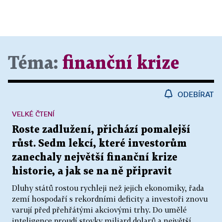
Téma:
finanční krize
ODEBÍRAT
VELKÉ ČTENÍ
Roste zadlužení, přichází pomalejší
růst. Sedm lekcí, které investorům
zanechaly největší finanční krize
historie, a jak se na ně připravit
Dluhy států rostou rychleji než jejich ekonomiky, řada
zemí hospodaří s rekordními deficity a investoři znovu
varují před přehřátými akciovými trhy. Do umělé
inteligence proudí stovky miliard dolarů a největší