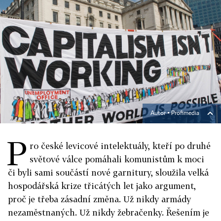
Autor ▪
Profimedia
P
ro české levicové intelektuály, kteří po druhé
světové válce pomáhali komunistům k moci
či byli sami součástí nové garnitury, sloužila velká
hospodářská krize třicátých let jako argument,
proč je třeba zásadní změna. Už nikdy armády
nezaměstnaných. Už nikdy žebračenky. Řešením je