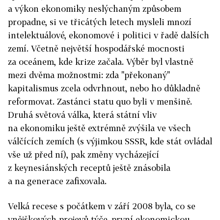
a výkon ekonomiky neslýchaným způsobem
propadne, si ve třicátých letech mysleli mnozí
intelektuálové, ekonomové i politici v řadě dalších
zemí. Včetně největší hospodářské mocnosti
za oceánem, kde krize začala. Výběr byl vlastně
mezi dvěma možnostmi: zda "překonaný"
kapitalismus zcela odvrhnout, nebo ho důkladně
reformovat. Zastánci statu quo byli v menšině.
Druhá světová válka, která státní vliv
na ekonomiku ještě extrémně zvýšila ve všech
válčících zemích (s výjimkou SSSR, kde stát ovládal
vše už před ní), pak změny vycházející
z keynesiánských receptů ještě znásobila
a na generace zafixovala.
Velká recese s počátkem v září 2008 byla, co se
vnějškových projevů týče, první ekonomickou