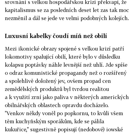
srovnání s velkou hospodářskou krizí překvapí, že
kapitalismus se za posledních deset let zas tak moc
nezměnil a dál se jede ve velmi podobných kolejích.
Luxusní kabelky čoudí míň než obilí
Mezi ikonické obrazy spojené s velkou krizí patří
lokomotivy spalující obilí, které bylo v důsledku
kolapsu poptávky náhle levnější než uhlí. Jde spíše
o odraz komunistické propagandy než o rozšířený
a spolehlivě doložený jev, ovšem propad cen
zemědělských produktů byl tvrdou realitou
a k využití zrní jako paliva v některých amerických
obilnářských oblastech opravdu docházelo.
"Venkov někdy voněl po popkornu, to kvůli všem
těm kuchyňským sporákům, kde se pálila
kukuřice," sugestivně popisují (nedobové) iowské