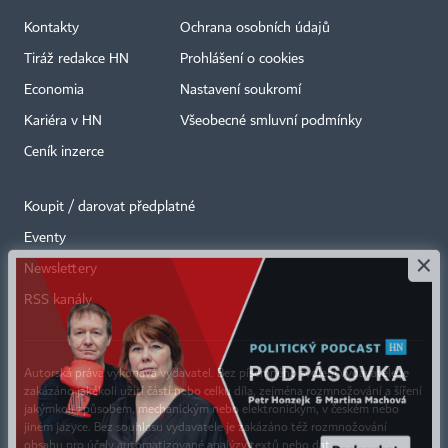
Kontakty
Ochrana osobních údajů
Tiráž redakce HN
Prohlášení o cookies
Economia
Nastavení soukromí
Kariéra v HN
Všeobecné smluvní podmínky
Ceník inzerce
Koupit / darovat předplatné
Eventy
×
Newslettery
RSS kanály
Autorská práva vykonává vydavatel. Bez písemného svolení vydavatele je
zakázáno jakékoli užití částí nebo celku díla, zejména rozmnožování a šíření
jakýmkoli způsobem, mechanickým nebo elektronickým, v českém nebo
jiném jazyce. Bez souhlasu vydavatele je zakázáno též rozmnožování
obsahu pro účely automatizované analýzy textů nebo dat