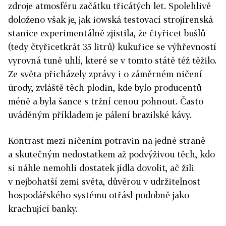
zdroje atmosféru začátku třicátých let. Spolehlivě
doloženo však je, jak iowská testovací strojírenská
stanice experimentálně zjistila, že čtyřicet bušlů
(tedy čtyřicetkrát 35 litrů) kukuřice se výhřevností
vyrovná tuně uhlí, které se v tomto státě též těžilo.
Ze světa přicházely zprávy i o záměrném ničení
úrody, zvláště těch plodin, kde bylo producentů
méně a byla šance s tržní cenou pohnout. Často
uváděným příkladem je pálení brazilské kávy.
Kontrast mezi ničením potravin na jedné straně
a skutečným nedostatkem až podvýživou těch, kdo
si náhle nemohli dostatek jídla dovolit, ač žili
v nejbohatší zemi světa, důvěrou v udržitelnost
hospodářského systému otřásl podobně jako
krachující banky.