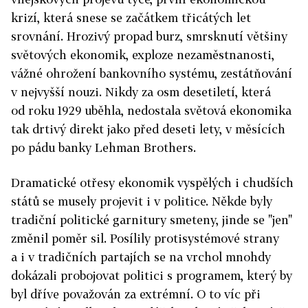
krizí, která snese se začátkem třicátých let
srovnání. Hrozivý propad burz, smrsknutí většiny
světových ekonomik, exploze nezaměstnanosti,
vážné ohrožení bankovního systému, zestátňování
v nejvyšší nouzi. Nikdy za osm desetiletí, která
od roku 1929 uběhla, nedostala světová ekonomika
tak drtivý direkt jako před deseti lety, v měsících
po pádu banky Lehman Brothers.
Dramatické otřesy ekonomik vyspělých i chudších
států se musely projevit i v politice. Někde byly
tradiční politické garnitury smeteny, jinde se "jen"
změnil poměr sil. Posílily protisystémové strany
a i v tradičních partajích se na vrchol mnohdy
dokázali probojovat politici s programem, který by
byl dříve považován za extrémní. O to víc při