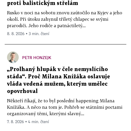
proti balistickým střelám
Rusko v noci na sobotu znovu zaútočilo na Kyjev a jeho
okolí. Při útoku zahynul tříletý chlapec se svými
prarodiči. Jeho rodiče a patnáctiletý...
8. 8. 2026 ▪ 3 min. čtení
PETR HONZEJK
„Prolhaný hlupák v čele nemyslícího
stáda“. Proč Milana Knížáka oslavuje
vláda vedená mužem, kterým umělec
opovrhoval
Někteří říkají, že to byl poslední happening Milana
Knížáka. A něco na tom je. Pohřeb se státními poctami
organizovaný těmi, kterými slavný...
7. 8. 2026 ▪ 4 min. čtení