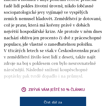
řadě lidí pokles životní úrovně, nikdo (občasné
sociopatologické jevy vyjímaje) ve vyspělých
zemích nemusel hladovět. Zemědělství je dotované,
což je praxe, která má kořeny právě v dobách
největší hospodářské krize. Ale protože v něm dnes
nachází obživu jen procento či dvě z práceschopné
populace, jde vlastně o zanedbatelnou položku.
V třicátých letech se však v Československu prací
v zemědělství živilo šest lidí z deseti, takže najít
zdroje na boj s poklesem cen bylo nesrovnatelně
náročnější. Následné snížení koupěschopné
poptávky pak tvrdě dopadlo i na průmysl.
ZBÝVÁ VÁM JEŠTĚ 50 % ČLÁNKU
Číst dál za