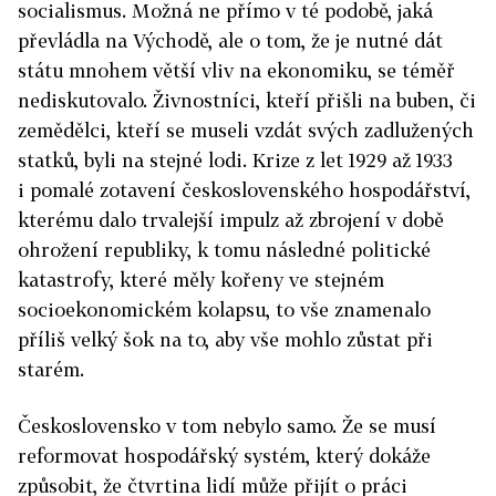
socialismus. Možná ne přímo v té podobě, jaká
převládla na Východě, ale o tom, že je nutné dát
státu mnohem větší vliv na ekonomiku, se téměř
nediskutovalo. Živnostníci, kteří přišli na buben, či
zemědělci, kteří se museli vzdát svých zadlužených
statků, byli na stejné lodi. Krize z let 1929 až 1933
i pomalé zotavení československého hospodářství,
kterému dalo trvalejší impulz až zbrojení v době
ohrožení republiky, k tomu následné politické
katastrofy, které měly kořeny ve stejném
socioekonomickém kolapsu, to vše znamenalo
příliš velký šok na to, aby vše mohlo zůstat při
starém.
Československo v tom nebylo samo. Že se musí
reformovat hospodářský systém, který dokáže
způsobit, že čtvrtina lidí může přijít o práci