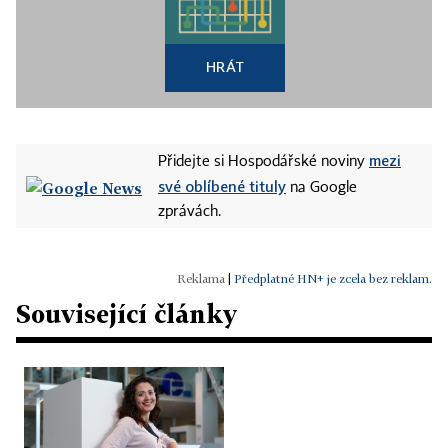
HRÁT
mezi
Přidejte si Hospodářské noviny
své oblíbené tituly
na Google
zprávách.
|
Předplatné HN+ je zcela bez reklam.
Související články