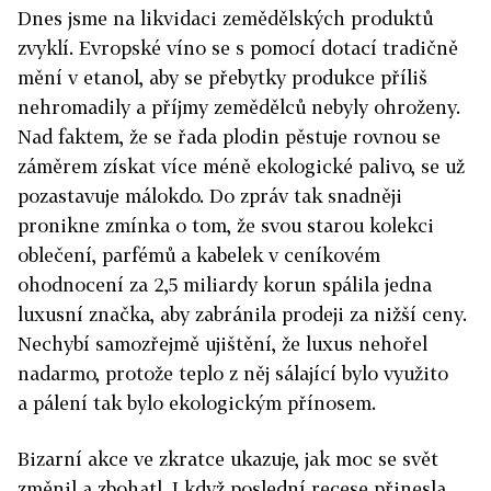
Dnes jsme na likvidaci zemědělských produktů
zvyklí. Evropské víno se s pomocí dotací tradičně
mění v etanol, aby se přebytky produkce příliš
nehromadily a příjmy zemědělců nebyly ohroženy.
Nad faktem, že se řada plodin pěstuje rovnou se
záměrem získat více méně ekologické palivo, se už
pozastavuje málokdo. Do zpráv tak snadněji
pronikne zmínka o tom, že svou starou kolekci
oblečení, parfémů a kabelek v ceníkovém
ohodnocení za 2,5 miliardy korun spálila jedna
luxusní značka, aby zabránila prodeji za nižší ceny.
Nechybí samozřejmě ujištění, že luxus nehořel
nadarmo, protože teplo z něj sálající bylo využito
a pálení tak bylo ekologickým přínosem.
Bizarní akce ve zkratce ukazuje, jak moc se svět
změnil a zbohatl. I když poslední recese přinesla