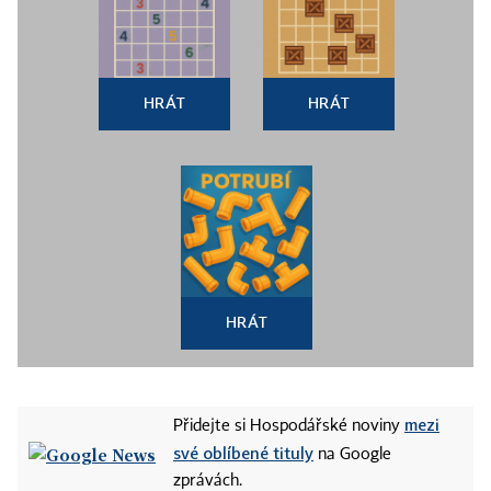
HRÁT
HRÁT
HRÁT
mezi
Přidejte si Hospodářské noviny
své oblíbené tituly
na Google
zprávách.