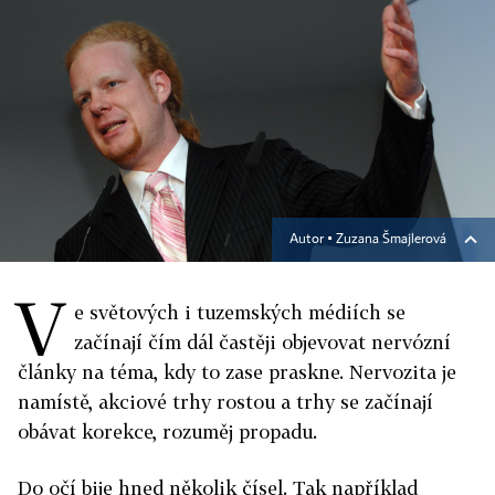
Autor ▪
Zuzana Šmajlerová
V
e světových i tuzemských médiích se
začínají čím dál častěji objevovat nervózní
články na téma, kdy to zase praskne. Nervozita je
namístě, akcio­vé trhy rostou a trhy se začínají
obávat korekce, rozuměj propadu.
Do očí bije hned několik čísel. Tak například