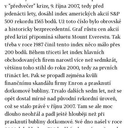
v "předvečer" krize, 9. října 2007, tedy před
jedenácti lety, dosáhl index amerických akcií S&P
500 rekordu 1565 bodů. Už toto číslo bylo obrovské
a historicky bezprecedentní. Graf růstu cen akcií
před krizí připomíná siluetu Mount Everestu. Tak
třeba v roce 1987 činil tento index něco málo přes
200 bodů. Během třiceti let index hlavních
obchodovaných firem narostl více než sedmkrát,
většinu toho stihl do roku 2000, tedy za prvních
třináct let. Pak se propadl zejména kvůli
finančnímu skandálu firmy Enron a prasknutí
dotkomové bubliny. Trvalo dalších sedm let, než se
opět dostal mírně nad původní rekordní úroveň,
což se stalo právě v říjnu 2007. Tam se ale moc
dlouho ne­ohřál a padl ještě hlouběji než při
prasknutí bubliny dotkomové. Své dno našel v roce