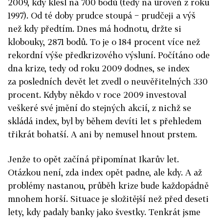
2009, kdy klesl na 700 bodů (tedy na úroveň z roku
1997). Od té doby prudce stoupá − prudčeji a výš
než kdy předtím. Dnes má hodnotu, držte si
klobouky, 2871 bodů. To je o 184 procent více než
rekordní výše předkrizového výsluní. Počítáno ode
dna krize, tedy od roku 2009 dodnes, se index
za posledních devět let zvedl o neuvěřitelných 330
procent. Kdyby někdo v roce 2009 investoval
veškeré své jmění do stejných akcií, z nichž se
skládá index, byl by během devíti let s přehledem
třikrát bohatší. A ani by nemusel hnout prstem.
Jenže to opět začíná připomínat Ikarův let.
Otázkou není, zda index opět padne, ale kdy. A až
problémy nastanou, průběh krize bude každopádně
mnohem horší. Situace je složitější než před deseti
lety, kdy padaly banky jako švestky. Tenkrát jsme