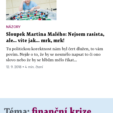
NÁZORY
Sloupek Martina Malého: Nejsem rasista,
ale... víte jak... mrk, mrk!
Tu politickou korektnost nám byl čert dlužen, to vám
povím. Nejde o to, že by se nesmělo napsat to či ono
slovo nebo že by se blbům mělo říkat...
12. 9. 2018 ▪ 4 min. čtení
Téma:
finanční krize