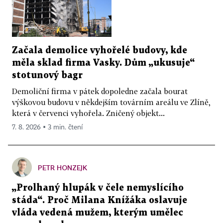
Začala demolice vyhořelé budovy, kde
měla sklad firma Vasky. Dům „ukusuje“
stotunový bagr
Demoliční firma v pátek dopoledne začala bourat
výškovou budovu v někdejším továrním areálu ve Zlíně,
která v červenci vyhořela. Zničený objekt...
7. 8. 2026 ▪ 3 min. čtení
PETR HONZEJK
„Prolhaný hlupák v čele nemyslícího
stáda“. Proč Milana Knížáka oslavuje
vláda vedená mužem, kterým umělec