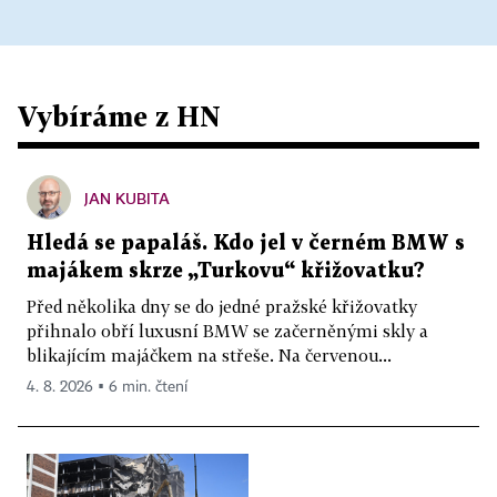
Vybíráme z HN
JAN KUBITA
Hledá se papaláš. Kdo jel v černém BMW s
majákem skrze „Turkovu“ křižovatku?
Před několika dny se do jedné pražské křižovatky
přihnalo obří luxusní BMW se začerněnými skly a
blikajícím majáčkem na střeše. Na červenou...
4. 8. 2026 ▪ 6 min. čtení