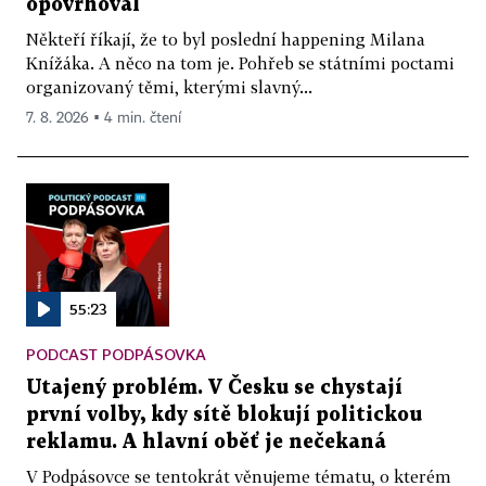
opovrhoval
Někteří říkají, že to byl poslední happening Milana
Knížáka. A něco na tom je. Pohřeb se státními poctami
organizovaný těmi, kterými slavný...
7. 8. 2026 ▪ 4 min. čtení
55:23
PODCAST PODPÁSOVKA
Utajený problém. V Česku se chystají
první volby, kdy sítě blokují politickou
reklamu. A hlavní oběť je nečekaná
V Podpásovce se tentokrát věnujeme tématu, o kterém