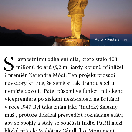
Autor ▪
Reuters
S
lavnostnímu odhalení díla, které stálo 403
milionů dolarů (9,2 miliardy korun), přihlížel
i premiér Naréndra Módí. Ten projekt prosadil
navzdory kritice, že země si tak drahou sochu
nemůže dovolit. Patél působil ve funkci indického
vicepremiéra po získání nezávislosti na Británii
v roce 1947. Byl také znám jako "indický železný
muž", protože dokázal přesvědčit rozhádané státy,
aby se spojily a staly se součástí Indie. Patřil mezi
blízké přátele Mahátmy Gándhího. Monument