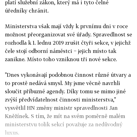
platí služební zákon, který má i tyto čelné
úředníky chránit.
Ministerstva však mají vždy k prvnímu dni v roce
možnost přeorganizovat své úřady. Spravedlnost se
rozhodla k 1. lednu 2019 zrušit čtyři sekce, v jejichž
čele stojí odborní náměstci − jejich místo tak
zanikne. Místo toho vzniknou tři nové sekce.
"Dnes vykonávají podobnou činnost různé útvary a
to prostě nedává smysl. My jsme věcně navrhli
sloučit příbuzné agendy. Díky tomu se mimo jiné
zvýší předvídatelnost činnosti ministerstva,"
vysvětlil HN změny ministr spravedlnosti Jan
Kněžínek. S tím, že mít na svém poměrně malém
ministerstvu tolik sekcí považuje za nedůvodný
luxus.