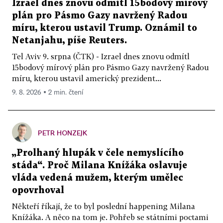
Izrael dnes znovu odmítl 15bodový mírový
plán pro Pásmo Gazy navržený Radou
míru, kterou ustavil Trump. Oznámil to
Netanjahu, píše Reuters.
Tel Aviv 9. srpna (ČTK) - Izrael dnes znovu odmítl
15bodový mírový plán pro Pásmo Gazy navržený Radou
míru, kterou ustavil americký prezident...
9. 8. 2026 ▪ 2 min. čtení
PETR HONZEJK
„Prolhaný hlupák v čele nemyslícího
stáda“. Proč Milana Knížáka oslavuje
vláda vedená mužem, kterým umělec
opovrhoval
Někteří říkají, že to byl poslední happening Milana
Knížáka. A něco na tom je. Pohřeb se státními poctami