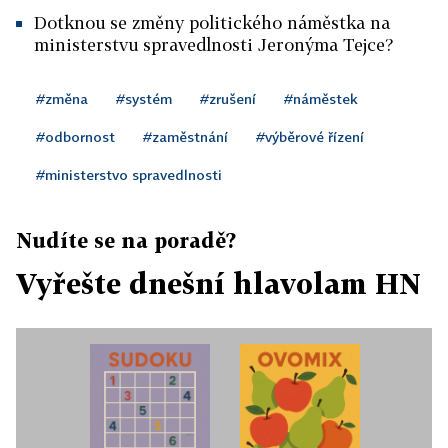
Dotknou se změny politického náměstka na
ministerstvu spravedlnosti Jeronýma Tejce?
#změna
#systém
#zrušení
#náměstek
#odbornost
#zaměstnání
#výběrové řízení
#ministerstvo spravedlnosti
Nudíte se na poradě?
Vyřešte dnešní hlavolam HN