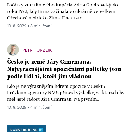
Počátky zmrzlinového impéria Adria Gold spadají do
roku 1992, kdy firma začínala v cukrárně ve Velkém
Ořechově nedaleko Zlína. Dnes tato...
10. 8. 2026 ▪ 8 min. čtení
PETR HONZEJK
Česko je země Járy Cimrmana.
Nejvýraznějšími opozičními politiky jsou
podle lidí ti, kteří jim vládnou
Kdo je nejvýraznějším lídrem opozice v Česku?
Průzkum agentury NMS přinesl výsledky, ze kterých by
měl jistě radost Jára Cimrman. Na prvním...
10. 8. 2026 ▪ 4 min. čtení