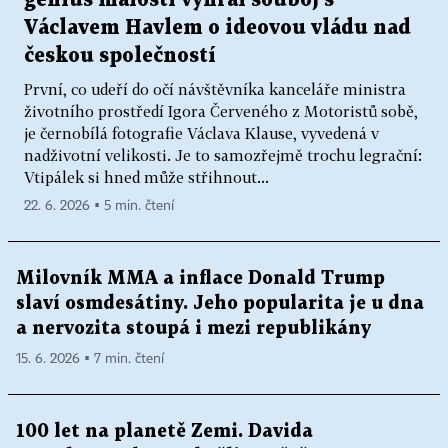
génius malosti vyhrál souboj s
Václavem Havlem o ideovou vládu nad
českou společností
První, co udeří do očí návštěvníka kanceláře ministra
životního prostředí Igora Červeného z Motoristů sobě,
je černobílá fotografie Václava Klause, vyvedená v
nadživotní velikosti. Je to samozřejmě trochu legrační:
Vtipálek si hned může střihnout...
22. 6. 2026 ▪ 5 min. čtení
Milovník MMA a inflace Donald Trump
slaví osmdesátiny. Jeho popularita je u dna
a nervozita stoupá i mezi republikány
15. 6. 2026 ▪ 7 min. čtení
100 let na planetě Zemi. Davida