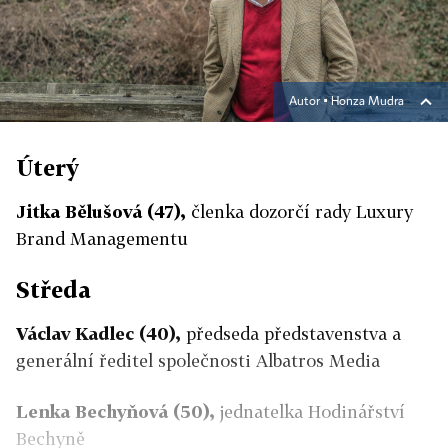
Autor ▪
Honza Mudra
Úterý
Jitka Bělušová (47),
členka dozorčí rady Luxury
Brand Managementu
Středa
Václav Kadlec (40),
předseda představenstva a
generální ředitel společnosti Albatros Media
Lenka Bechyňová (50),
jednatelka Hodinářství
Bechyně