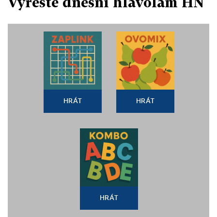
Vyřešte dnešní hlavolam HN
HRÁT
HRÁT
HRÁT