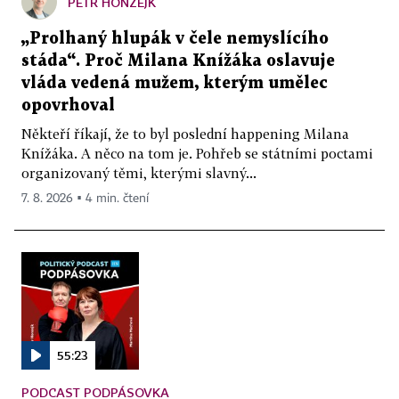
PETR HONZEJK
„Prolhaný hlupák v čele nemyslícího
stáda“. Proč Milana Knížáka oslavuje
vláda vedená mužem, kterým umělec
opovrhoval
Někteří říkají, že to byl poslední happening Milana
Knížáka. A něco na tom je. Pohřeb se státními poctami
organizovaný těmi, kterými slavný...
7. 8. 2026 ▪ 4 min. čtení
55:23
PODCAST PODPÁSOVKA