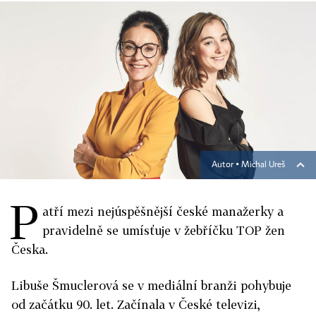
Autor ▪
Michal Ureš
P
atří mezi nejúspěšnější české manažerky a
pravidelně se umísťuje v žebříčku TOP žen
Česka.
Libuše Šmuclerová se v mediální branži pohybuje
od začátku 90. let. Začínala v České televizi,