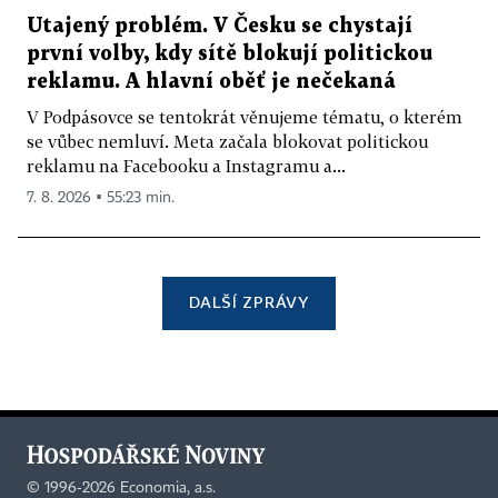
Utajený problém. V Česku se chystají
první volby, kdy sítě blokují politickou
reklamu. A hlavní oběť je nečekaná
V Podpásovce se tentokrát věnujeme tématu, o kterém
se vůbec nemluví. Meta začala blokovat politickou
reklamu na Facebooku a Instagramu a...
7. 8. 2026 ▪ 55:23 min.
DALŠÍ ZPRÁVY
©
1996-2026
Economia, a.s.