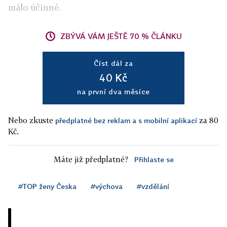
málo účinné.
ZBÝVÁ VÁM JEŠTĚ 70 % ČLÁNKU
Číst dál za
40 Kč
na první dva měsíce
Nebo zkuste
za 80
předplatné bez reklam a s mobilní aplikací
Kč.
Máte již předplatné?
Přihlaste se
#TOP ženy Česka
#výchova
#vzdělání