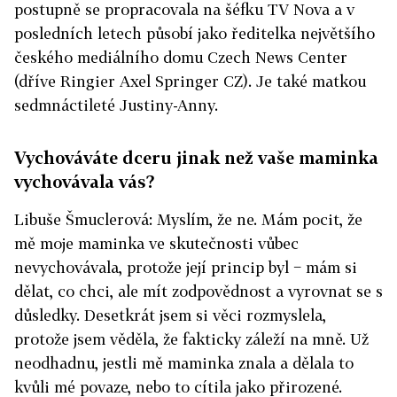
postupně se propracovala na šéfku TV Nova a v
posledních letech působí jako ředitelka největšího
českého mediálního domu Czech News Center
(dříve Ringier Axel Springer CZ). Je také matkou
sedmnáctileté Justiny-Anny.
Vychováváte dceru jinak než vaše maminka
vychovávala vás?
Libuše Šmuclerová: Myslím, že ne. Mám pocit, že
mě moje maminka ve skutečnosti vůbec
nevychovávala, protože její princip byl − mám si
dělat, co chci, ale mít zodpovědnost a vyrovnat se s
důsledky. Desetkrát jsem si věci rozmyslela,
protože jsem věděla, že fakticky záleží na mně. Už
neodhadnu, jestli mě maminka znala a dělala to
kvůli mé povaze, nebo to cítila jako přirozené.