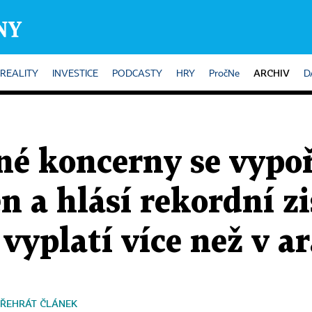
ARCHIV
REALITY
INVESTICE
PODCASTY
HRY
PročNe
D
né koncerny se vypoř
 a hlásí rekordní zi
ž vyplatí více než v a
ŘEHRÁT ČLÁNEK