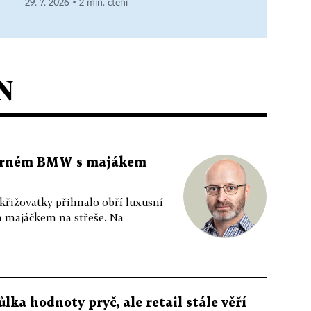
29. 7. 2026 ▪ 2 min. čtení
N
 černém BMW s majákem
 křižovatky přihnalo obří luxusní
m majáčkem na střeše. Na
ůlka hodnoty pryč, ale retail stále věří