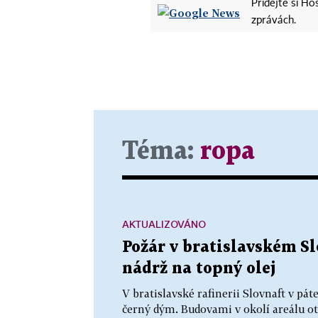
Přidejte si H
zprávách.
Téma:
ropa
AKTUALIZOVÁNO
Požár v bratislavském Sl
nádrž na topný olej
V bratislavské rafinerii Slovnaft v pát
černý dým. Budovami v okolí areálu otř