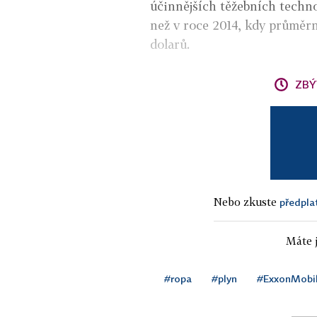
účinnějších těžebních techn
než v roce 2014, kdy průměrn
dolarů.
ZBÝ
Nebo zkuste
předpla
Máte j
#ropa
#plyn
#ExxonMobi