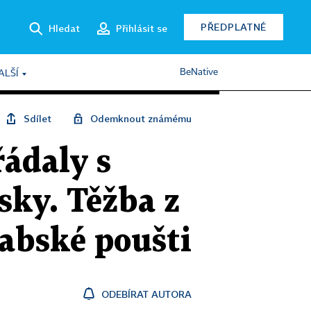
PŘEDPLATNÉ
Hledat
Přihlásit se
BeNative
ALŠÍ
Sdílet
Odemknout známému
ádaly s
sky. Těžba z
rabské poušti
ODEBÍRAT AUTORA