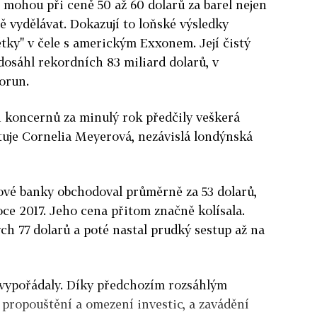
 mohou při ceně 50 až 60 dolarů za barel nejen
šně vydělávat. Dokazují to loňské výsledky
ětky" v čele s americkým Exxonem. Její čistý
osáhl rekordních 83 miliard dolarů, v
korun.
h koncernů za minulý rok předčily veškerá
tuje Cornelia Meyerová, nezávislá londýnská
tové banky obchodoval průměrně za 53 dolarů,
roce 2017. Jeho cena přitom značně kolísala.
ch 77 dolarů a poté nastal prudký sestup až na
 vypořádaly. Díky předchozím rozsáhlým
propouštění a omezení investic, a zavádění