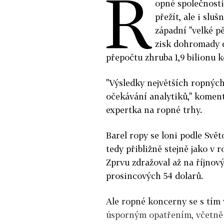
R
opné společnosti
přežít, ale i slu
západní "velké p
zisk dohromady d
přepočtu zhruba 1,9 bilionu 
"Výsledky největších ropnýc
očekávání analytiků," komen
expertka na ropné trhy.
Barel ropy se loni podle Svě
tedy přibližně stejně jako v 
Zprvu zdražoval až na říjnový
prosincových 54 dolarů.
Ale ropné koncerny se s tím
úsporným opatřením, včetně 