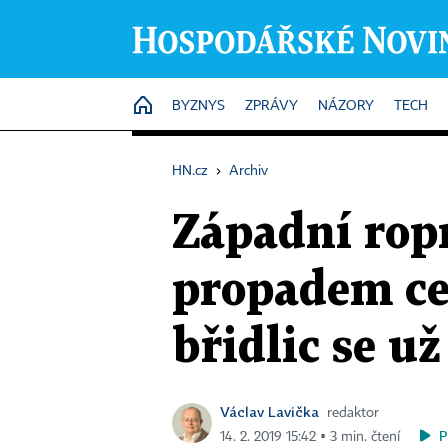
HOME
BYZNYS
ZPRÁVY
NÁZORY
TECH
HN.cz
›
Archiv
Západní rop
propadem cen
břidlic se u
Václav Lavička
redaktor
P
14. 2. 2019 15:42 ▪ 3 min. čtení