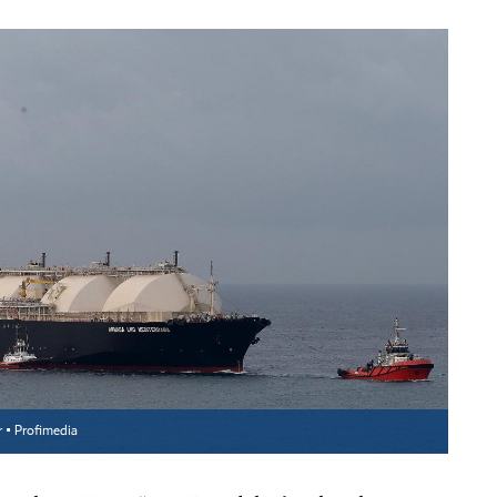
r ▪
Profimedia