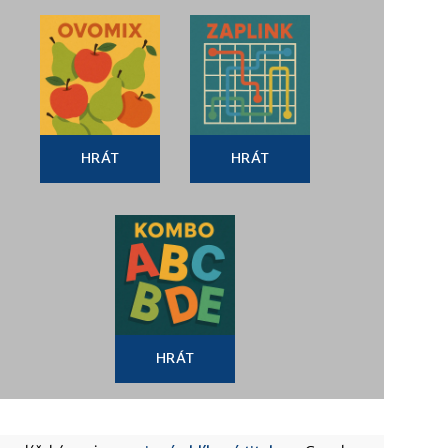
HRÁT
HRÁT
HRÁT