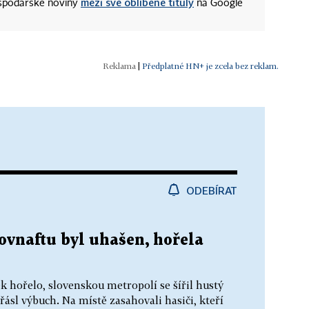
mezi své oblíbené tituly
ospodářské noviny
na Google
|
Předplatné HN+ je zcela bez reklam.
ODEBÍRAT
ovnaftu byl uhašen, hořela
ek hořelo, slovenskou metropolí se šířil hustý
ásl výbuch. Na místě zasahovali hasiči, kteří