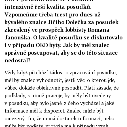
intenzivně řeší kvalita posudků.
Vzpomeňme třeba trest pro dnes už
bývalého znalce Jiřího Dolečka za posudek
zkreslený ve prospěch lobbisty Romana
Janouška. O kvalitě posudku se diskutovalo
i v případu OKD byty. Jak by měl znalec
správně postupovat, aby se do této situace
nedostal?
Vždy když přichází žádost o zpracování posudku,
měl by znalec vyhodnotit, jestli věc, o kterou jde,
vůbec dokáže objektivně posoudit. Platí zásada, že
podklady, s nimiž pracuje, by měly být uvedeny
v posudku, aby bylo jasné, z čeho vycházel a jaké
informace měl k dispozici. Znalec může být
omezený tím, že nemá dostatek informací, nebo
může být podjatý, protože má k případu vztah.