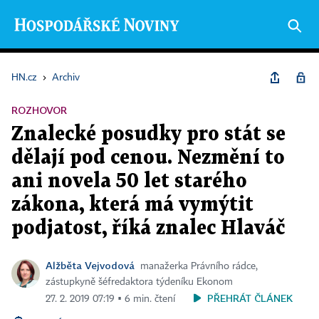
HN.cz
›
Archiv
ROZHOVOR
Znalecké posudky pro stát se
dělají pod cenou. Nezmění to
ani novela 50 let starého
zákona, která má vymýtit
podjatost, říká znalec Hlaváč
Alžběta Vejvodová
manažerka Právního rádce,
zástupkyně šéfredaktora týdeníku Ekonom
PŘEHRÁT ČLÁNEK
27. 2. 2019 07:19 ▪ 6 min. čtení