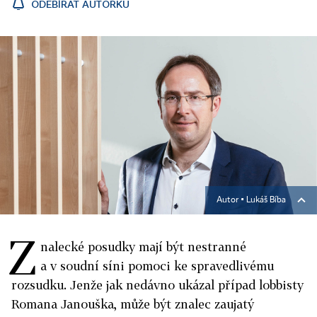
ODEBÍRAT AUTORKU
Autor ▪
Lukáš Bíba
Z
nalecké posudky mají být nestranné
a v soudní síni pomoci ke spravedlivému
rozsudku. Jenže jak nedávno ukázal případ lobbisty
Romana Janouška, může být znalec zaujatý