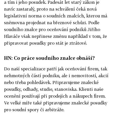
a tím i jeho posudek. Padesát let starý zákon je
navíc zastaralý, proto na schválení čeká nová
legislativní norma o soudních znalcích, kterou má
sněmovna projednat na březnové schůzi. Podle
soudního znalce pro oceňování podniků Jiřího
Hlaváče však nepřinese změnu například v tom, že
připravovat posudky pro stát je ztrátové.
HN: Co práce soudního znalce obnáší?
Do naší specializace patří jak oceňování firem, tak
nehmotných částí podniku, ale i nemovitostí, akcií
nebo třeba pohledávek. Připravujeme znalecké
posudky, odhady, studie, stanoviska. Klienti naše
ocenění používají při prodejích a nákupech firem.
Ve velké míře také připravujeme znalecké posudky
pro soudní spory či arbitráže.