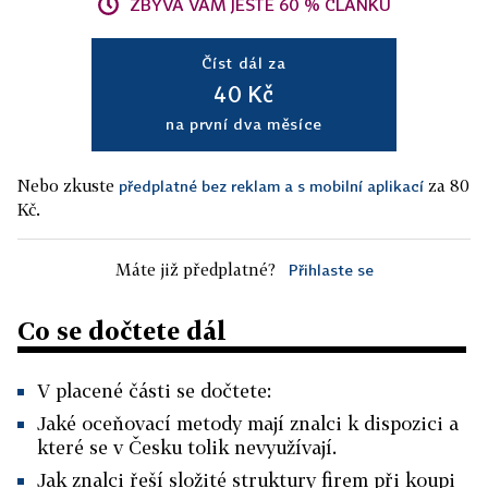
ZBÝVÁ VÁM JEŠTĚ 60 % ČLÁNKU
Číst dál za
40 Kč
na první dva měsíce
Nebo zkuste
za 80
předplatné bez reklam a s mobilní aplikací
Kč.
Máte již předplatné?
Přihlaste se
Co se dočtete dál
V placené části se dočtete:
Jaké oceňovací metody mají znalci k dispozici a
které se v Česku tolik nevyužívají.
Jak znalci řeší složité struktury firem při koupi