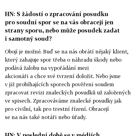
HN: S žádostí o zpracování posudku
pro soudní spor se na vás obracejí jen
strany sporu, nebo může posudek zadat
i samotný soud?
Obojí je možné. Buď se na nás obrátí nějaký klient,
který zahajuje spor třeba o náhradu škody nebo
podává žalobu na vypořádání mezi
akcionáři a chce své tvrzení doložit. Nebo jsme
v již probíhajících sporech pověřeni soudem
zpracovat revizi znaleckých posudků už založených
ve spisech. Zpracováváme znalecké posudky jak
pro civilní, tak pro trestní řízení. Obracejí
se na nás také notáři nebo úřady.
HN: V poslední době se v médiích