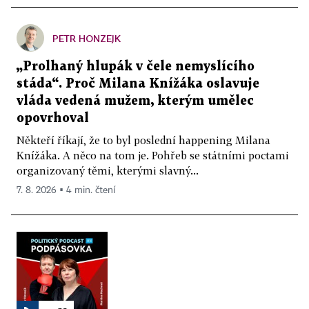
PETR HONZEJK
„Prolhaný hlupák v čele nemyslícího
stáda“. Proč Milana Knížáka oslavuje
vláda vedená mužem, kterým umělec
opovrhoval
Někteří říkají, že to byl poslední happening Milana
Knížáka. A něco na tom je. Pohřeb se státními poctami
organizovaný těmi, kterými slavný...
7. 8. 2026 ▪ 4 min. čtení