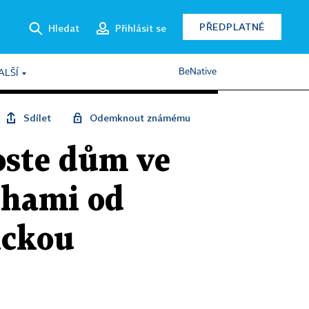
PŘEDPLATNÉ
Hledat
Přihlásit se
BeNative
ALŠÍ
Sdílet
Odemknout známému
oste dům ve
chami od
ickou