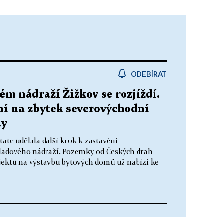
ODEBÍRAT
m nádraží Žižkov se rozjíždí.
ní na zbytek severovýchodní
dy
ate udělala další krok k zastavění
kladového nádraží. Pozemky od Českých drah
rojektu na výstavbu bytových domů už nabízí ke