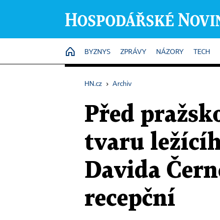
HOME
BYZNYS
ZPRÁVY
NÁZORY
TECH
HN.cz
›
Archiv
Před pražsk
tvaru ležící
Davida Čern
recepční