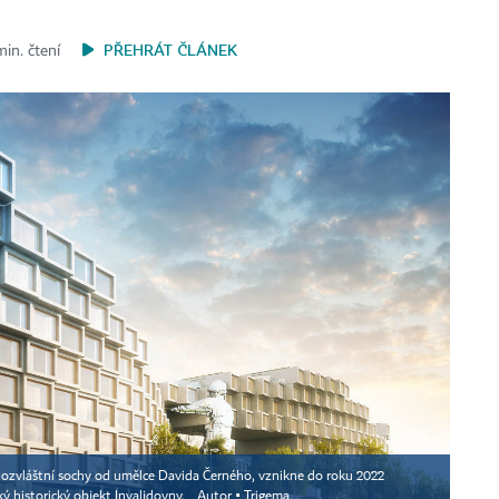
PŘEHRÁT ČLÁNEK
min. čtení
 ozvláštní sochy od umělce Davida Černého, vznikne do roku 2022
ý historický objekt Invalidovny.
Autor ▪
Trigema