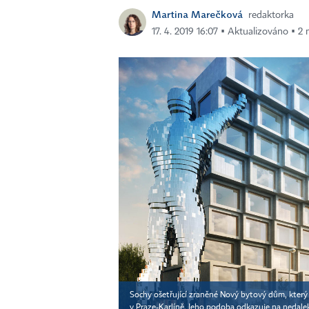
Martina Marečková
redaktorka
17. 4. 2019 16:07 ▪ Aktualizováno ▪ 2 
Sochy ošetřující zraněné Nový bytový dům, který
v Praze-Karlíně. Jeho podoba odkazuje na nedalek