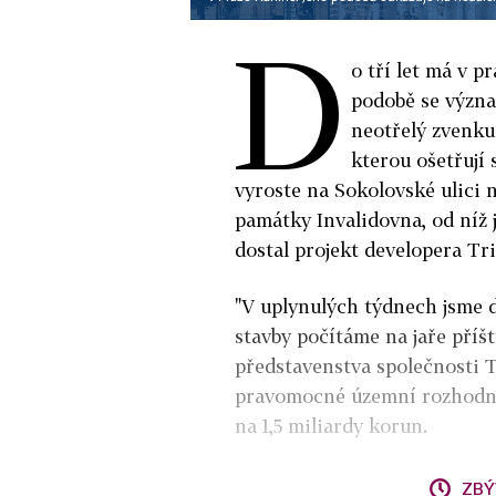
D
o tří let má v p
podobě se význa
neotřelý zvenku 
kterou ošetřuj
vyroste na Sokolovské ulici 
památky Invalidovna, od níž j
dostal projekt developera Tr
"V uplynulých týdnech jsme 
stavby počítáme na jaře příš
představenstva společnosti 
pravomocné územní rozhodnut
na 1,5 miliardy korun.
ZBÝ