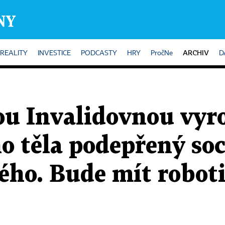
ARCHIV
REALITY
INVESTICE
PODCASTY
HRY
PročNe
D
ou Invalidovnou vyr
ho těla podepřený so
ého. Bude mít robot