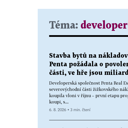
Téma:
developer
Stavba bytů na nákladové
Penta požádala o povole
části, ve hře jsou miliar
Developerská společnost Penta Real Est
severovýchodní části žižkovského ná
koupila vloni v říjnu – první etapu p
koupi, s...
6. 8. 2026 ▪ 3 min. čtení