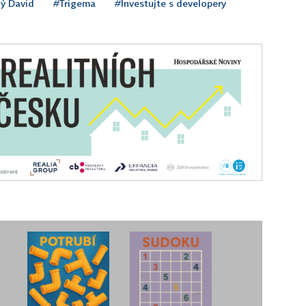
ý David
#Trigema
#Investujte s developery