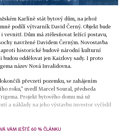
ražském Karlíně stát bytový dům, na jehož
mně podílí výtvarník David Černý. Objekt bude
i vevnitř. Dům má ztělesňovat ležící postavu,
í sochy navržené Davidem Černým. Novostavba
naproti historické budově národní kulturní
i budou oddělovat jen Kaizlovy sady. I proto
igema název Nová Invalidovna.
dokončili převzetí pozemku, se zahájením
tího roku," uvedl Marcel Soural, předseda
Trigema. Projekt bytového domu má už
í a náklady na jeho výstavbu investor vyčíslil
VÁ VÁM JEŠTĚ 60 % ČLÁNKU