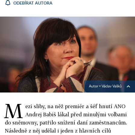
ODEBÍRAT AUTORA
Autor ▪
Václav Vašků
M
ezi sliby, na něž premiér a šéf hnutí ANO
Andrej Babiš lákal před minulými volbami
do sněmovny, patřilo snížení daní zaměstnancům.
Následně z něj udělal i jeden z hlavních cílů