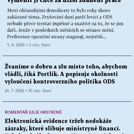
vyměnit ji chce za nižší zdanění práce
Mezi občanskými demokraty to bylo roky skoro
zakázané téma. Zvyšování daní patří levici a ODS
nebude přece trestat úspěšné a snaživé za to, že se jim
daří. Jenže v posledních měsících se situace mění.
Preference opoziční strany stagnují, největší...
5. 8. 2026 ▪ 5 min. čtení
Žvaníme o dobru a zlu místo toho, abychom
vládli, říká Portlík. A popisuje okolnosti
vyloučení kontroverzního politika ODS
24. 7. 2026 ▪ 12 min. čtení
KOMENTÁŘ JULIE HRSTKOVÉ
Elektronická evidence tržeb nedokáže
zázraky, které slibuje ministryně financí.