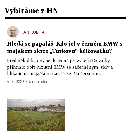
Vybíráme z HN
JAN KUBITA
Hledá se papaláš. Kdo jel v černém BMW s
majákem skrze „Turkovu“ křižovatku?
Před několika dny se do jedné pražské křižovatky
přihnalo obří luxusní BMW se začerněnými skly a
blikajícím majáčkem na střeše. Na červenou...
4. 8. 2026 ▪ 6 min. čtení