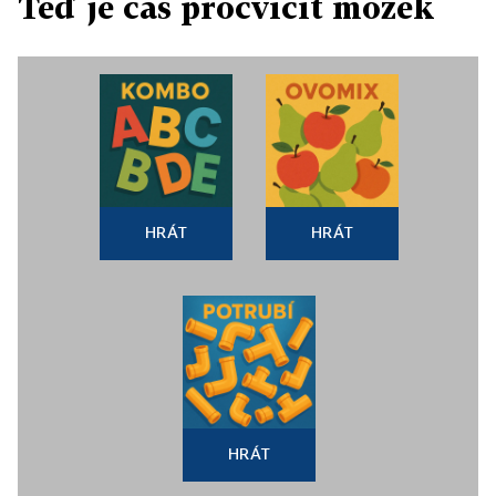
Teď je čas procvičit mozek
HRÁT
HRÁT
HRÁT