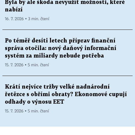
Byla by ale škoda nevyužít možnosti, které
nabízí
16. 7. 2026 ▪ 3 min. čtení
Po téměř desíti letech příprav finanční
správa otočila: nový daňový informační
systém za miliardy nebude potřeba
15. 7. 2026 ▪ 5 min. čtení
Krátí nejvíce tržby velké nadnárodní
řetězce s obřími obraty? Ekonomové cupují
odhady o výnosu EET
15. 7. 2026 ▪ 5 min. čtení