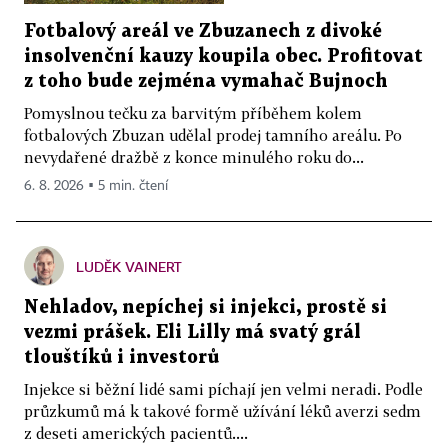
Fotbalový areál ve Zbuzanech z divoké
insolvenční kauzy koupila obec. Profitovat
z toho bude zejména vymahač Bujnoch
Pomyslnou tečku za barvitým příběhem kolem
fotbalových Zbuzan udělal prodej tamního areálu. Po
nevydařené dražbě z konce minulého roku do...
6. 8. 2026 ▪ 5 min. čtení
LUDĚK VAINERT
Nehladov, nepíchej si injekci, prostě si
vezmi prášek. Eli Lilly má svatý grál
tlouštíků i investorů
Injekce si běžní lidé sami píchají jen velmi neradi. Podle
průzkumů má k takové formě užívání léků averzi sedm
z deseti amerických pacientů....