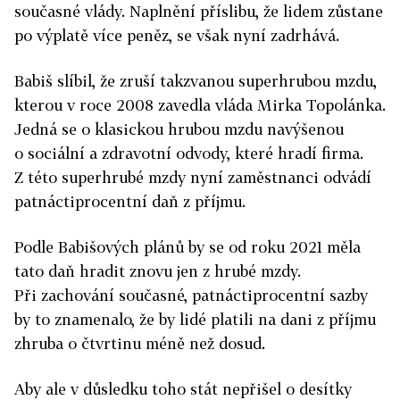
současné vlády. Naplnění příslibu, že lidem zůstane
po výplatě více peněz, se však nyní zadrhává.
Babiš slíbil, že zruší takzvanou superhrubou mzdu,
kterou v roce 2008 zavedla vláda Mirka Topolánka.
Jedná se o klasickou hrubou mzdu navýšenou
o sociální a zdravotní odvody, které hradí firma.
Z této superhrubé mzdy nyní zaměstnanci odvádí
patnáctiprocentní daň z příjmu.
Podle Babišových plánů by se od roku 2021 měla
tato daň hradit znovu jen z hrubé mzdy.
Při zachování současné, patnáctiprocentní sazby
by to znamenalo, že by lidé platili na dani z příjmu
zhruba o čtvrtinu méně než dosud.
Aby ale v důsledku toho stát nepřišel o desítky