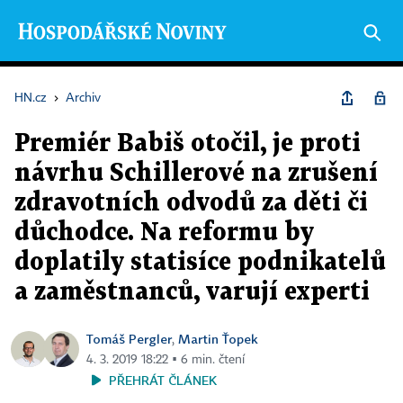
HN.cz
›
Archiv
Premiér Babiš otočil, je proti
návrhu Schillerové na zrušení
zdravotních odvodů za děti či
důchodce. Na reformu by
doplatily statisíce podnikatelů
a zaměstnanců, varují experti
Tomáš Pergler
Martin Ťopek
,
4. 3. 2019 18:22 ▪ 6 min. čtení
PŘEHRÁT ČLÁNEK