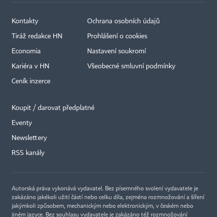
Kontakty
Ochrana osobních údajů
Tiráž redakce HN
Prohlášení o cookies
Economia
Nastavení soukromí
Kariéra v HN
Všeobecné smluvní podmínky
Ceník inzerce
Koupit / darovat předplatné
Eventy
×
Newslettery
RSS kanály
Autorská práva vykonává vydavatel. Bez písemného svolení vydavatele je
zakázáno jakékoli užití částí nebo celku díla, zejména rozmnožování a šíření
jakýmkoli způsobem, mechanickým nebo elektronickým, v českém nebo
jiném jazyce. Bez souhlasu vydavatele je zakázáno též rozmnožování