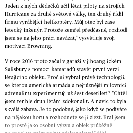
Jeden z mých dědečků učil létat piloty na strojích
Hurricane za druhé světové války, ten druhý řídil
firmu vyrábějící helikoptéry. Můj otec byl zase
letecký inženýr. Protože zemřel předčasně, rozhodl
jsem se na jeho práci navázat," vysvětluje svoji
motivaci Browning.
V roce 2016 proto začal v garáži v jihoanglickém
Salisbury s pomocí kamarádů stavět první verzi
létajícího obleku. Proč si vybral právě technologii,
se kterou americká armáda a nejrůznější milovníci
adrenalinu experimentují už šest desetiletí? "Chtěl
jsem tenhle druh létání zdokonalit. A navíc to byla
skvělá zábava. Je to podobné, jako když se podíváte
na nějakou horu a rozhodnete se ji zlézt. Bral jsem
to prostě jako osobní výzvu a oblek průběžně