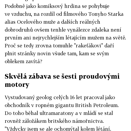
Podobně jako komiksový hrdina se pohybuje
ve vzduchu, na rozdíl od filmového Tonyho Starka
alias Ocelového muže a dalších reálných
dobrodruhů ovšem tenhle vynálezce zdaleka není
prvním ani nejrychlejším létajícím mužem na světě.
Proč se tedy zrovna tomuhle "rakeťákovi" daří
plnit stránky novin všude tam, kam se svým
oblekem zavítá?
Skvělá zábava se šesti proudovými
motory
Vystudovaný geolog celých 16 let pracoval jako
obchodník v ropném gigantu British Petroleum.
Do toho běhal ultramaratony a v mládí se stal
rovněž záložákem britského námořnictva.
"Vždycky jsem se ale ochomýtal kolem létání.