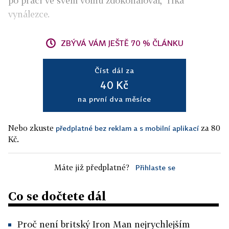
po práci ve svém volnu zdokonaloval," říká
vynálezce.
ZBÝVÁ VÁM JEŠTĚ 70 % ČLÁNKU
Číst dál za
40 Kč
na první dva měsíce
Nebo zkuste
za 80
předplatné bez reklam a s mobilní aplikací
Kč.
Máte již předplatné?
Přihlaste se
Co se dočtete dál
Proč není britský Iron Man nejrychlejším