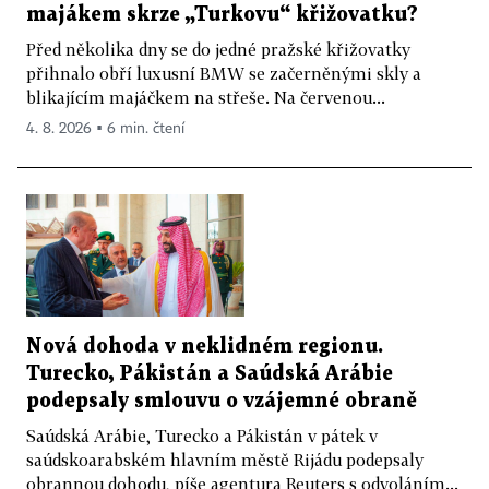
majákem skrze „Turkovu“ křižovatku?
Před několika dny se do jedné pražské křižovatky
přihnalo obří luxusní BMW se začerněnými skly a
blikajícím majáčkem na střeše. Na červenou...
4. 8. 2026 ▪ 6 min. čtení
Nová dohoda v neklidném regionu.
Turecko, Pákistán a Saúdská Arábie
podepsaly smlouvu o vzájemné obraně
Saúdská Arábie, Turecko a Pákistán v pátek v
saúdskoarabském hlavním městě Rijádu podepsaly
obrannou dohodu, píše agentura Reuters s odvoláním...