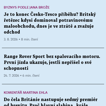
BYZNYS PODLE JANA BROŽE
Je to konec Česko-Tesco příběhu? Britský
řetězec kdysi dominoval potravinovému
maloobchodu, dnes je ve ztrátě a zvažuje
odchod
3. 8. 2026 ▪ 8 min. čtení
Range Rover Sport bez spalovacího motoru.
První jízda ukazuje, jestli nepřišel o své
schopnosti
24. 7. 2026 ▪ 6 min. čtení
KOMENTÁŘ MARTINA EHLA
Do čela Británie nastupuje sedmý premiér
od brexitu. Proč hlavní slabina „krále