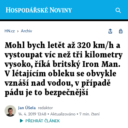
HN.cz
›
Archiv
Mohl bych letět až 320 km/h a
vystoupat víc než tři kilometry
vysoko, říká britský Iron Man.
V létajícím obleku se obvykle
vznáší nad vodou, v případě
pádu je to bezpečnější
Jan Úšela
redaktor
14. 4. 2019 13:48 ▪ Aktualizováno ▪ 7 min. čtení
PŘEHRÁT ČLÁNEK