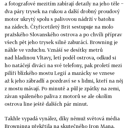
a fotografové mezitím zabírají detaily na jeho těle −
dva páry trysek na rukou a další drobný proudový
motor ukrytý spolu s palivovou nádrží v batohu
na zádech. Čtyřicetiletý Brit sestupuje na molo
pražského Slovanského ostrova a po chvíli příprav
všech pět jeho trysek silně zaburácí. Browning je
náhle ve vzduchu. Vznáší se desítky metrů
nad hladinou Vltavy, letí podél ostrova, odkud si
ho natáčejí diváci na své telefony, pak proletí mezi
pilíři blízkého mostu Legií a mazácky se vznese
až k jeho zábradlí a pozdraví se s lidmi, kteří na něj
z mostu mávají. Po minutě a půl je zpátky na zemi,
závan spáleného paliva z motorů se ale okolím
ostrova line ještě dalších pár minut.
Takhle vypadá vynález, díky němuž světová média
Browninga překřtila na skutečného Iron Mana.