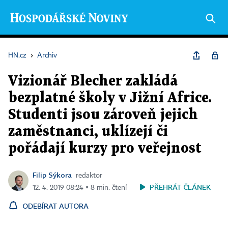
HN.cz
›
Archiv
Vizionář Blecher zakládá
bezplatné školy v Jižní Africe.
Studenti jsou zároveň jejich
zaměstnanci, uklízejí či
pořádají kurzy pro veřejnost
Filip Sýkora
redaktor
PŘEHRÁT ČLÁNEK
12. 4. 2019 08:24 ▪ 8 min. čtení
ODEBÍRAT AUTORA