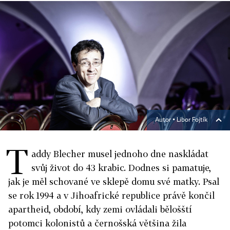
Autor ▪
Libor Fojtík
T
addy Blecher musel jednoho dne naskládat
svůj život do 43 krabic. Dodnes si pamatuje,
jak je měl schované ve sklepě domu své matky. Psal
se rok 1994 a v Jihoafrické republice právě končil
apartheid, období, kdy zemi ovládali bělošští
potomci kolonistů a černošská většina žila