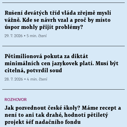
Rušení devátých tříd vláda zřejmě myslí
vážně. Kde se návrh vzal a proč by místo
úspor mohly přijít problémy?
29. 7. 2026 ▪ 5 min. čtení
Pětimilionová pokuta za diktát
minimálních cen jazykovek platí. Musí být
citelná, potvrdil soud
28. 7. 2026 ▪ 4 min. čtení
ROZHOVOR
Jak pozvednout české školy? Máme recept a
není to ani tak drahé, hodnotí pětiletý
projekt šéf nadačního fondu