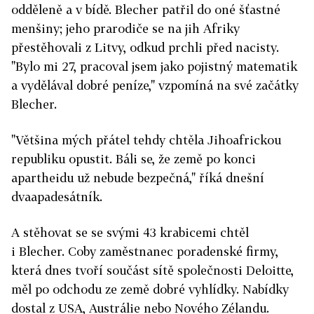
odděleně a v bídě. Blecher patřil do oné šťastné
menšiny; jeho prarodiče se na jih Afriky
přestěhovali z Litvy, odkud prchli před nacisty.
"Bylo mi 27, pracoval jsem jako pojistný matematik
a vydělával dobré peníze," vzpomíná na své začátky
Blecher.
"Většina mých přátel tehdy chtěla Jihoafrickou
republiku opustit. Báli se, že země po konci
apartheidu už nebude bezpečná," říká dnešní
dvaapadesátník.
A stěhovat se se svými 43 krabicemi chtěl
i Blecher. Coby zaměstnanec poradenské firmy,
která dnes tvoří součást sítě společnosti Deloitte,
měl po odchodu ze země dobré vyhlídky. Nabídky
dostal z USA, Austrálie nebo Nového Zélandu.