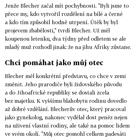
Jenže Blecher začal mít pochybnosti. "Byli jsme to
přece my, kdo vytvořil rozdělení na bílé a černé
a kdo tím způsobil hodně utrpení. Útěk by byl
projevem zbabělosti," tvrdí Blecher. Už měl
koupenou letenku, dva týdny před odletem se ale
mladý muž rozhodl jinak: že na jihu Afriky zůstane.
Chci pomáhat jako můj otec
Blecher měl konkrétní představu, co chce v zemi
změnit. Jeho prarodiče byli židovského původu
a do Jihoafrické republiky se dostali zcela
bez majetku. K vyššímu blahobytu rodinu dovedlo
až dobré vzdělání. Blecherův otec, který pracoval
jako gynekolog, nakonec vydělal dost peněz nejen
na uživení vlastní rodiny, ale také na pomoc lidem
ve svém okolí. "Můj otec pomohl celkem padesáti