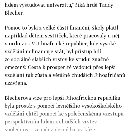
lidem vystudovat univerzitu," říká hrdě Taddy
Blecher.
Pomoc to byla z velké části finanční, školy platil
například dětem sestřiček, které pracovaly u něj
v ordinaci. V Jihoafrické republice, kde vysoké
vzdělání nefinancuje stát, byl přístup lidí
ze sociálně slabších vrstev ke studiu značně
omezený. Cesta k prosperitě vedoucí přes lepší
vzdělání tak zůstala většině chudších Jihoafričanů
uzavřena.
Blecherova vize pro lepší Jihoafrickou republiku
byla prostá: s pomocí levnějšího vysokoškolského
vzdělání chtěl pomoci ke společenskému vzestupu
perspektivním lidem z chudších vrstev
společnosti, zejména černé barvy kůže,