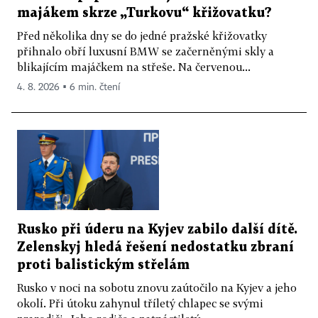
majákem skrze „Turkovu“ křižovatku?
Před několika dny se do jedné pražské křižovatky
přihnalo obří luxusní BMW se začerněnými skly a
blikajícím majáčkem na střeše. Na červenou...
4. 8. 2026 ▪ 6 min. čtení
Rusko při úderu na Kyjev zabilo další dítě.
Zelenskyj hledá řešení nedostatku zbraní
proti balistickým střelám
Rusko v noci na sobotu znovu zaútočilo na Kyjev a jeho
okolí. Při útoku zahynul tříletý chlapec se svými