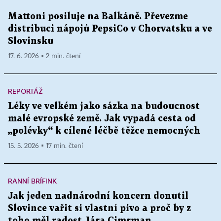
Mattoni posiluje na Balkáně. Převezme
distribuci nápojů PepsiCo v Chorvatsku a ve
Slovinsku
17. 6. 2026 ▪ 2 min. čtení
REPORTÁŽ
Léky ve velkém jako sázka na budoucnost
malé evropské země. Jak vypadá cesta od
„polévky“ k cílené léčbě těžce nemocných
15. 5. 2026 ▪ 17 min. čtení
RANNÍ BRÍFINK
Jak jeden nadnárodní koncern donutil
Slovince vařit si vlastní pivo a proč by z
toho měl radost Jára Cimrman