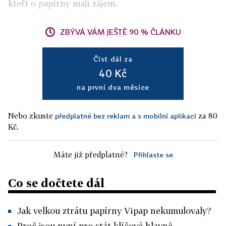
kteří o papírny mají zájem.
ZBÝVÁ VÁM JEŠTĚ 90 % ČLÁNKU
Číst dál za
40 Kč
na první dva měsíce
Nebo zkuste
za 80
předplatné bez reklam a s mobilní aplikací
Kč.
Máte již předplatné?
Přihlaste se
Co se dočtete dál
Jak velkou ztrátu papírny Vipap nekumulovaly?
Proč jsou nyní pro stát klíčové hlavně