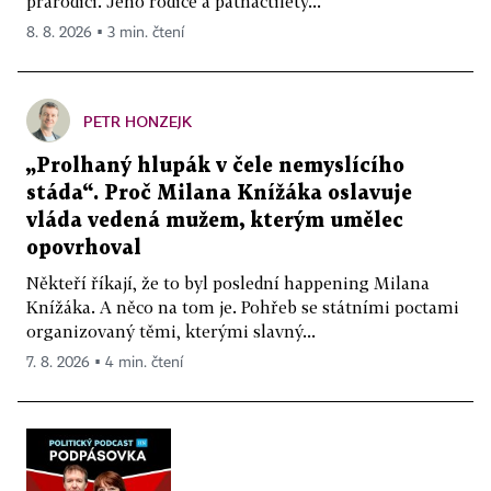
prarodiči. Jeho rodiče a patnáctiletý...
8. 8. 2026 ▪ 3 min. čtení
PETR HONZEJK
„Prolhaný hlupák v čele nemyslícího
stáda“. Proč Milana Knížáka oslavuje
vláda vedená mužem, kterým umělec
opovrhoval
Někteří říkají, že to byl poslední happening Milana
Knížáka. A něco na tom je. Pohřeb se státními poctami
organizovaný těmi, kterými slavný...
7. 8. 2026 ▪ 4 min. čtení