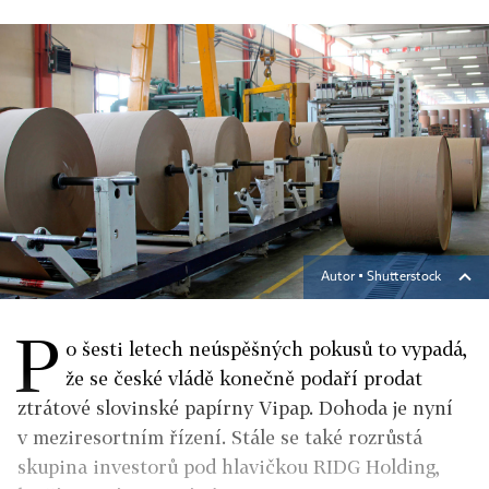
Autor ▪
Shutterstock
P
o šesti letech neúspěšných pokusů to vypadá,
že se české vládě konečně podaří prodat
ztrátové slovinské papírny Vipap. Dohoda je nyní
v meziresortním řízení. Stále se také rozrůstá
skupina investorů pod hlavičkou RIDG Holding,