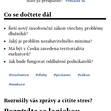
Máte již předplatné?
Přihlaste se
Co se dočtete dál
Řeší nový insolvenční zákon všechny problémy
dlužníků?
Jaký je problém nezabavitelného minima?
Má být v Česku zavedena teritorialita
exekutorů?
Jak bude fungovat oddlužení podnikatelů?
#insolvence
#dluhy
#poslanec
#zákon
#exekuce
Rozrušily vás zprávy a cítíte stres?