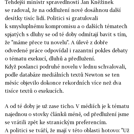
Tehdejší ministr spravedlnosti Jan Kněžínek
se radoval, že na oddlužení nově dosáhnou další
desítky tisíc lidí. Politici si gratulovali
k smysluplnému kompromisu a o dalších tématech
spjatých s dluhy se od té doby odmítají bavit s tím,
že "máme přece tu novelu". A úlevě z dobře
odvedené práce odpovídal i razantní pokles debaty
o tématu exekucí, dluhů a předlužení.
Když poslanci podruhé novelu v lednu schvalovali,
podle databáze mediálních textů Newton se ten
měsíc objevilo dokonce rekordních více než dva
tisíce textů o exekucích.
A od té doby je už zase ticho. V médiích je k tématu
najednou o stovky článků méně, od předlužení jsme
se vrátili zpět ke stranickým preferencím.
A politici se tváří, že mají v této oblasti hotovo: "Už