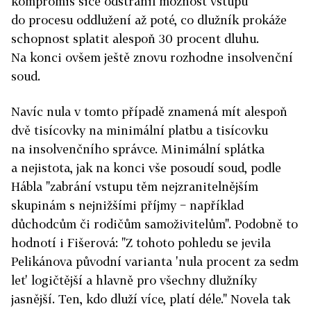
kompromis sice odstranil možnost vstupu
do procesu oddlužení až poté, co dlužník prokáže
schopnost splatit alespoň 30 procent dluhu.
Na konci ovšem ještě znovu rozhodne insolvenční
soud.
Navíc nula v tomto případě znamená mít alespoň
dvě tisícovky na minimální platbu a tisícovku
na insolvenčního správce. Minimální splátka
a nejistota, jak na konci vše posoudí soud, podle
Hábla "zabrání vstupu těm nejzranitelnějším
skupinám s nejnižšími příjmy − například
důchodcům či rodičům samoživitelům". Podobně to
hodnotí i Fišerová: "Z tohoto pohledu se jevila
Pelikánova původní varianta 'nula procent za sedm
let' logičtější a hlavně pro všechny dlužníky
jasnější. Ten, kdo dluží více, platí déle." Novela tak