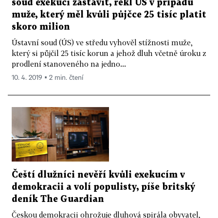
soud exekuci zastavit, řekl ÚS v případu
muže, který měl kvůli půjčce 25 tisíc platit
skoro milion
Ústavní soud (ÚS) ve středu vyhověl stížnosti muže,
který si půjčil 25 tisíc korun a jehož dluh včetně úroku z
prodlení stanoveného na jedno...
10. 4. 2019 ▪ 2 min. čtení
Čeští dlužníci nevěří kvůli exekucím v
demokracii a volí populisty, píše britský
deník The Guardian
Českou demokracii ohrožuje dluhová spirála obyvatel,