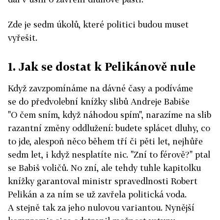
Zde je sedm úkolů, které politici budou muset
vyřešit.
1. Jak se dostat k Pelikánově nule
Když zavzpomínáme na dávné časy a podíváme
se do předvolební knížky slibů Andreje Babiše
"O čem sním, když náhodou spím", narazíme na slib
razantní změny oddlužení: budete splácet dluhy, co
to jde, alespoň něco během tří či pěti let, nejhůře
sedm let, i když nesplatíte nic. "Zní to férově?" ptal
se Babiš voličů. No zní, ale tehdy tuhle kapitolku
knížky garantoval ministr spravedlnosti Robert
Pelikán a za ním se už zavřela politická voda.
A stejně tak za jeho nulovou variantou. Nynější