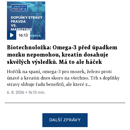
16:13
Biotechnoložka: Omega-3 před úpadkem
mozku nepomohou, kreatin dosahuje
skvělých výsledků. Má to ale háček
Hořčík na spaní, omega-3 pro mozek, železo proti
únavě a kreatin dnes skoro na všechno. Trh s doplňky
stravy slibuje řadu benefitů, ale které z...
6. 8. 2026 ▪ 16:13 min.
DALŠÍ ZPRÁVY