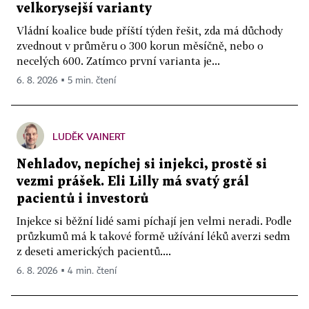
velkorysejší varianty
Vládní koalice bude příští týden řešit, zda má důchody
zvednout v průměru o 300 korun měsíčně, nebo o
necelých 600. Zatímco první varianta je...
6. 8. 2026 ▪ 5 min. čtení
LUDĚK VAINERT
Nehladov, nepíchej si injekci, prostě si
vezmi prášek. Eli Lilly má svatý grál
pacientů i investorů
Injekce si běžní lidé sami píchají jen velmi neradi. Podle
průzkumů má k takové formě užívání léků averzi sedm
z deseti amerických pacientů....
6. 8. 2026 ▪ 4 min. čtení