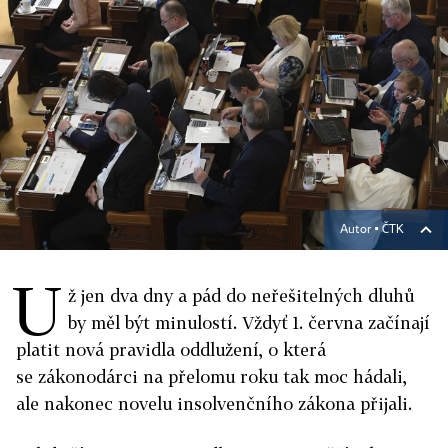
Autor ▪
ČTK
U
ž jen dva dny a pád do neřešitelných dluhů
by měl být minulostí. Vždyť 1. června začínají
platit nová pravidla oddlužení, o která
se zákonodárci na přelomu roku tak moc hádali,
ale nakonec novelu insolvenčního zákona přijali.