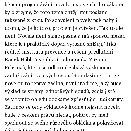
během projednávání novely insolvenčního zákona
bylo zřejmé, že toto téma chtějí mít poslanci
takzvaně z krku. Po schválení novely pak nabyli
dojmu, že je hotovo, problém je vyřešen. Tak to ale
není. Novela není samospásná a má spoustu mezer,
které její praktický dopad výrazně snižují," říká
ředitel Institutu prevence a řešení předlužení
Radek Hábl. A souhlasí i ekonomka Zuzana
Fišerová, která se odborně zabývá výzkumem
zadlužování fyzických osob: "Souhlasím s tím, že
novelou to teprve začíná, nyní uvidíme, jaký bude
výklad ze strany jednotlivých soudů, zcela jistě
se v tomto ohledu dočkáme zpřesňující judikatury."
Zatímco se tedy výkladově hodně nejasná novela
bude v českém právu hledat, politici by měli
spadnout ze svého růžového obláčku a pokračovat
dál v úsilí o zavření dluhové pasti.