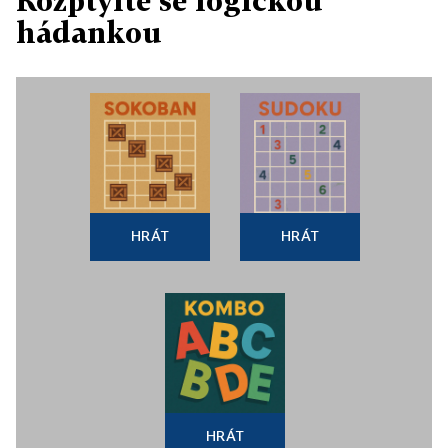
Rozptylte se logickou
hádankou
HRÁT
HRÁT
HRÁT