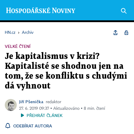
HN.cz
›
Archiv
VELKÉ ČTENÍ
Je kapitalismus v krizi?
Kapitalisté se shodnou jen na
tom, že se konfliktu s chudými
dá vyhnout
Jiří Pšenička
redaktor
27. 6. 2019 09:37 ▪ Aktualizováno ▪ 8 min. čtení
PŘEHRÁT ČLÁNEK
ODEBÍRAT AUTORA