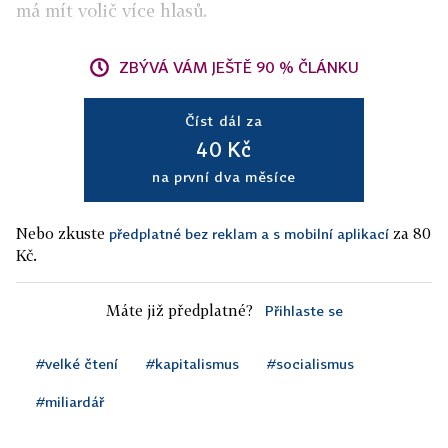
má mít volič více hlasů.
ZBÝVÁ VÁM JEŠTĚ 90 % ČLÁNKU
Číst dál za
40 Kč
na první dva měsíce
Nebo zkuste
za 80
předplatné bez reklam a s mobilní aplikací
Kč.
Máte již předplatné?
Přihlaste se
#velké čtení
#kapitalismus
#socialismus
#miliardář