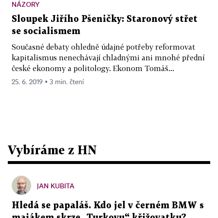
NÁZORY
Sloupek Jiřího Pšeničky: Staronový střet
se socialismem
Současné debaty ohledně údajné potřeby reformovat
kapitalismus nenechávají chladnými ani mnohé přední
české ekonomy a politology. Ekonom Tomáš...
25. 6. 2019 ▪ 3 min. čtení
Vybíráme z HN
JAN KUBITA
Hledá se papaláš. Kdo jel v černém BMW s
majákem skrze „Turkovu“ křižovatku?