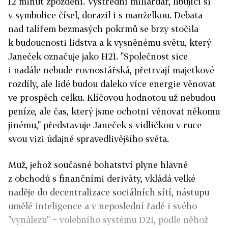
12 minut zpoždění. Výstřední miliardář, libující si
v symbolice čísel, dorazil i s manželkou. Debata
nad talířem bezmasých pokrmů se brzy stočila
k budoucnosti lidstva a k vysněnému světu, který
Janeček označuje jako H21. "Společnost sice
i nadále nebude rovnostářská, přetrvají majetkové
rozdíly, ale lidé budou daleko více energie věnovat
ve prospěch celku. Klíčovou hodnotou už nebudou
peníze, ale čas, který jsme ochotni věnovat někomu
jinému," představuje Janeček s vidličkou v ruce
svou vizi údajně spravedlivějšího světa.
Muž, jehož současné bohatství plyne hlavně
z obchodů s finančními deriváty, vkládá velké
naděje do decentralizace sociálních sítí, nástupu
umělé inteligence a v neposlední řadě i svého
"vynálezu" − volebního systému D21, podle něhož