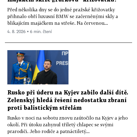
Před několika dny se do jedné pražské křižovatky
přihnalo obří luxusní BMW se začerněnými skly a
blikajícím majáčkem na střeše. Na červenou...
4. 8. 2026 ▪ 6 min. čtení
Rusko při úderu na Kyjev zabilo další dítě.
Zelenskyj hledá řešení nedostatku zbraní
proti balistickým střelám
Rusko v noci na sobotu znovu zaútočilo na Kyjev a jeho
okolí. Při útoku zahynul tříletý chlapec se svými
prarodiči. Jeho rodiče a patnáctiletý...