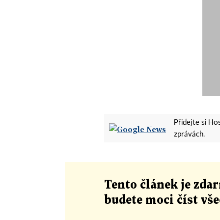
Přidejte si H
zprávách.
Tento článek
je
zdar
budete moci číst vš