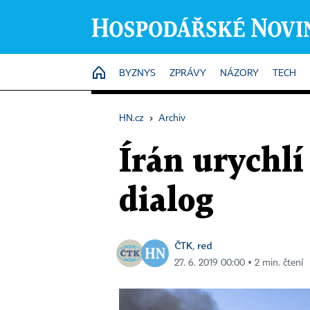
HOME
BYZNYS
ZPRÁVY
NÁZORY
TECH
HN.cz
›
Archiv
Írán urychl
dialog
ČTK
red
,
27. 6. 2019 00:00 ▪ 2 min. čtení