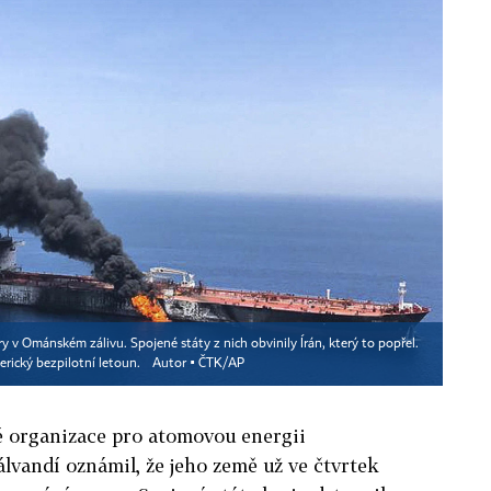
v Ománském zálivu. Spojené státy z nich obvinily Írán, který to popřel.
americký bezpilotní letoun.
Autor ▪
ČTK/AP
é organizace pro atomovou energii
vandí oznámil, že jeho země už ve čtvrtek