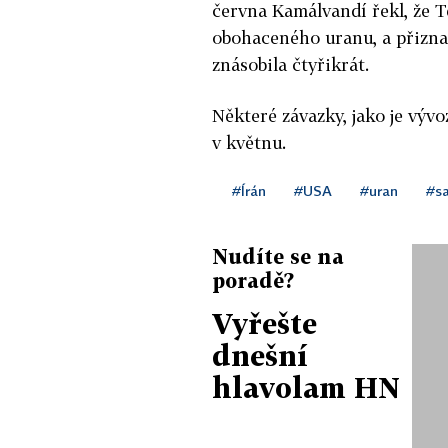
června Kamálvandí řekl, že T
obohaceného uranu, a přizna
znásobila čtyřikrát.
Některé závazky, jako je výv
v květnu.
#Írán
#USA
#uran
#s
Nudíte se na
poradě?
Vyřešte
dnešní
hlavolam HN