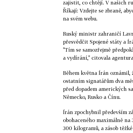
zajistit, co chtějí. V našich r
Říkají: Vzdejte se zbraně, ab
na svém webu.
Ruský ministr zahraničí Lavr
přesvědčit Spojené státy a Írá
"Tím se samozřejmě předpoklá
a vydírání," citovala agentur
Během května Írán oznámil, ž
ostatním signatářům dva měsí
před dopadem amerických sank
Německo, Rusko a Čínu.
Írán zpochybnil především zá
obohaceného maximálně na 3,
300 kilogramů, a zásob těžké v