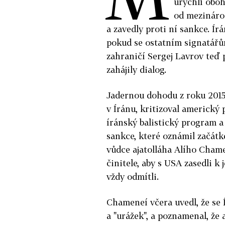
urychlí oboh
od mezináro
a zavedly proti ní sankce. Ír
pokud se ostatním signatářů
zahraničí Sergej Lavrov teď p
zahájily dialog.
Jadernou dohodu z roku 2015,
v Íránu, kritizoval americký
íránský balistický program a 
sankce, které oznámil začátk
vůdce ajatolláha Alího Cham
činitele, aby s USA zasedli 
vždy odmítli.
Chameneí včera uvedl, že se 
a "urážek", a poznamenal, že