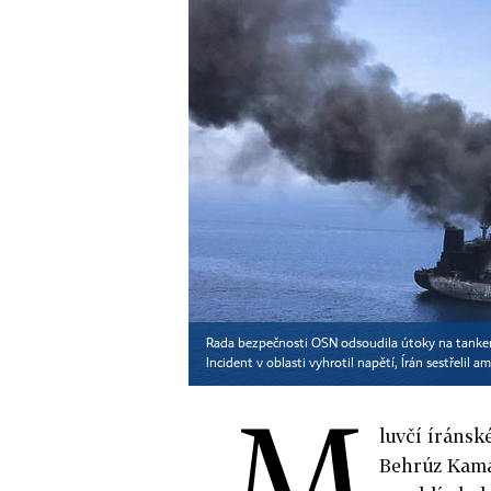
Rada bezpečnosti OSN odsoudila útoky na tankery 
Incident v oblasti vyhrotil napětí, Írán sestřelil 
M
luvčí íránsk
Behrúz Kamál