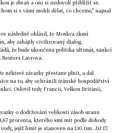
ukou je zbraň a oni si nedovolí přiblížit se.
ychom si s vámi mohli dělat, co chceme," napsal
ov následně ohlásil, že Moskva zkusí
n, aby zahájily civilizovaný dialog.
dá, že bude ukončena politika ultimát, sankcí
a Reuters Lavrova.
e některé závazky přestane plnit, a dal
ce na to, aby ochránili íránské hospodářství
cí. Oslovil tedy Francii, Velkou Británii,
vazky o dodržování velikosti zásob uranu
67 procenta, kterého smí mít podle dohody
ody, jejíž limit je stanoven na 130 tun. Již 17.