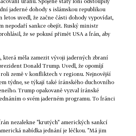
acování uranu. Spojené státy loni odstoupily
dní jaderné dohody s islámskou republikou
án letos uvedl, že začne části dohody vypovídat,
m nepodaří sankce obejít. Ruský ministr
rohlásil, že se pokusí přimět USA a Írán, aby
 která měla zamezit vývoji jaderných zbraní
 prezident Donald Trump. Uvedl, že opomíjí
roli země v konfliktech v regionu. Nejnovější
em týdne, se týkají také íránského duchovního
eneího. Trump opakovaně vyzval íránské
k jednáním o svém jaderném programu. To Íránci
Írán nezalekne "krutých" amerických sankcí
 americká nabídka jednání je léčkou. "Má jim