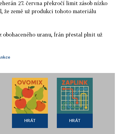
eherán 27. června překročí limit zásob nízko
l, že země už produkci tohoto materiálu
oz obohaceného uranu, Írán přestal plnit už
ankce
HRÁT
HRÁT