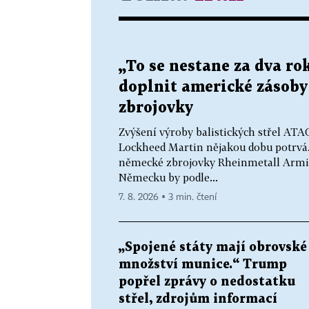
„To se nestane za dva r
doplnit americké zásoby s
zbrojovky
Zvýšení výroby balistických střel AT
Lockheed Martin nějakou dobu potrvá. 
německé zbrojovky Rheinmetall Armin
Německu by podle...
7. 8. 2026 ▪ 3 min. čtení
„Spojené státy mají obrovské
množství munice.“ Trump
popřel zprávy o nedostatku
střel, zdrojům informací