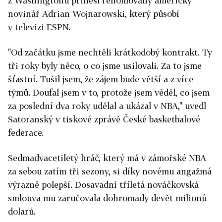
z Washingtonu přinesl renomovaný americký
novinář Adrian Wojnarowski, který působí
v televizi ESPN.
"Od začátku jsme nechtěli krátkodobý kontrakt. Ty
tři roky byly něco, o co jsme usilovali. Za to jsme
šťastní. Tušil jsem, že zájem bude větší a z více
týmů. Doufal jsem v to, protože jsem věděl, co jsem
za poslední dva roky udělal a ukázal v NBA," uvedl
Satoranský v tiskové zprávě České basketbalové
federace.
Sedmadvacetiletý hráč, který má v zámořské NBA
za sebou zatím tři sezony, si díky novému angažmá
výrazně polepší. Dosavadní tříletá nováčkovská
smlouva mu zaručovala dohromady devět milionů
dolarů.