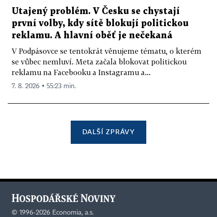
Utajený problém. V Česku se chystají
první volby, kdy sítě blokují politickou
reklamu. A hlavní oběť je nečekaná
V Podpásovce se tentokrát věnujeme tématu, o kterém
se vůbec nemluví. Meta začala blokovat politickou
reklamu na Facebooku a Instagramu a...
7. 8. 2026 ▪ 55:23 min.
DALŠÍ ZPRÁVY
©
1996-2026
Economia, a.s.