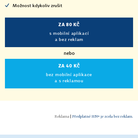
Možnost kdykoliv zrušit
ZA 80 KČ
s mobilní aplikací
a bez reklam
nebo
ZA 40 KČ
bez mobilní aplikace
a s reklamou
|
Předplatné HN+ je zcela bez reklam.