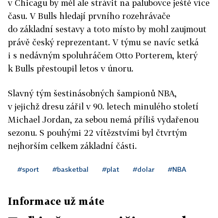
v Chicagu by měl ale strávit na palubovce ještě více
času. V Bulls hledají prvního rozehrávače
do základní sestavy a toto místo by mohl zaujmout
právě český reprezentant. V týmu se navíc setká
i s nedávným spoluhráčem Otto Porterem, který
k Bulls přestoupil letos v únoru.
Slavný tým šestinásobných šampionů NBA,
v jejichž dresu zářil v 90. letech minulého století
Michael Jordan, za sebou nemá příliš vydařenou
sezonu. S pouhými 22 vítězstvími byl čtvrtým
nejhorším celkem základní části.
#sport
#basketbal
#plat
#dolar
#NBA
Informace už máte