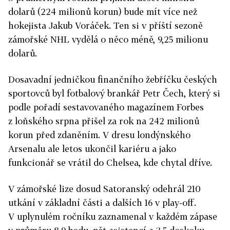
dolarů (224 milionů korun) bude mít více než
hokejista Jakub Voráček. Ten si v příští sezoně
zámořské NHL vydělá o něco méně, 9,25 milionu
dolarů.
Dosavadní jedničkou finančního žebříčku českých
sportovců byl fotbalový brankář Petr Čech, který si
podle pořadí sestavovaného magazínem Forbes
z loňského srpna přišel za rok na 242 milionů
korun před zdaněním. V dresu londýnského
Arsenalu ale letos ukončil kariéru a jako
funkcionář se vrátil do Chelsea, kde chytal dříve.
V zámořské lize dosud Satoranský odehrál 210
utkání v základní části a dalších 16 v play-off.
V uplynulém ročníku zaznamenal v každém zápase