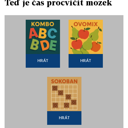
Teď je čas procvičit mozek
HRÁT
HRÁT
HRÁT