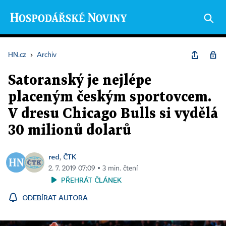
HN.cz
›
Archiv
Satoranský je nejlépe
placeným českým sportovcem.
V dresu Chicago Bulls si vydělá
30 milionů dolarů
red
ČTK
,
2. 7. 2019 07:09 ▪ 3 min. čtení
PŘEHRÁT ČLÁNEK
ODEBÍRAT AUTORA