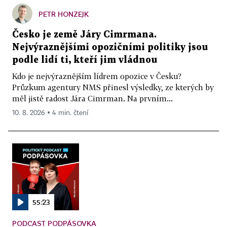
PETR HONZEJK
Česko je země Járy Cimrmana.
Nejvýraznějšími opozičními politiky jsou
podle lidí ti, kteří jim vládnou
Kdo je nejvýraznějším lídrem opozice v Česku?
Průzkum agentury NMS přinesl výsledky, ze kterých by
měl jistě radost Jára Cimrman. Na prvním...
10. 8. 2026 ▪ 4 min. čtení
55:23
PODCAST PODPÁSOVKA