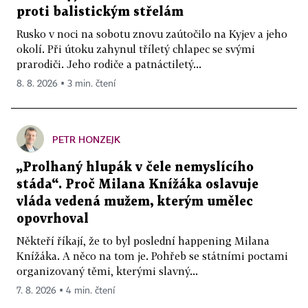
proti balistickým střelám
Rusko v noci na sobotu znovu zaútočilo na Kyjev a jeho
okolí. Při útoku zahynul tříletý chlapec se svými
prarodiči. Jeho rodiče a patnáctiletý...
8. 8. 2026 ▪ 3 min. čtení
PETR HONZEJK
„Prolhaný hlupák v čele nemyslícího
stáda“. Proč Milana Knížáka oslavuje
vláda vedená mužem, kterým umělec
opovrhoval
Někteří říkají, že to byl poslední happening Milana
Knížáka. A něco na tom je. Pohřeb se státními poctami
organizovaný těmi, kterými slavný...
7. 8. 2026 ▪ 4 min. čtení