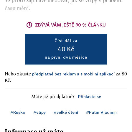
Je proto zajímavé sledovat, jak se vtipy v průběhu
času mění.
ZBÝVÁ VÁM JEŠTĚ 90 % ČLÁNKU
Číst dál za
40 Kč
na první dva měsíce
Nebo zkuste
za 80
předplatné bez reklam a s mobilní aplikací
Kč.
Máte již předplatné?
Přihlaste se
#Rusko
#vtipy
#velké čtení
#Putin Vladimir
Informace už máte