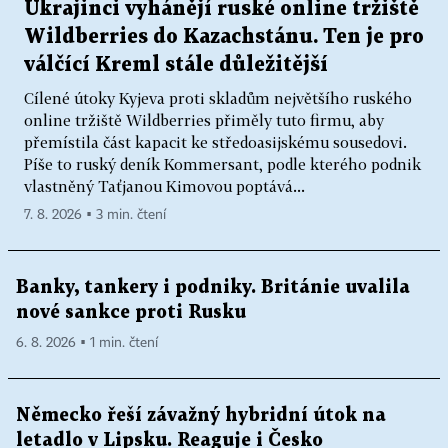
Ukrajinci vyhánějí ruské online tržiště
Wildberries do Kazachstánu. Ten je pro
válčící Kreml stále důležitější
Cílené útoky Kyjeva proti skladům největšího ruského
online tržiště Wildberries přiměly tuto firmu, aby
přemístila část kapacit ke středoasijskému sousedovi.
Píše to ruský deník Kommersant, podle kterého podnik
vlastněný Taťjanou Kimovou poptává...
7. 8. 2026 ▪ 3 min. čtení
Banky, tankery i podniky. Británie uvalila
nové sankce proti Rusku
6. 8. 2026 ▪ 1 min. čtení
Německo řeší závažný hybridní útok na
letadlo v Lipsku. Reaguje i Česko