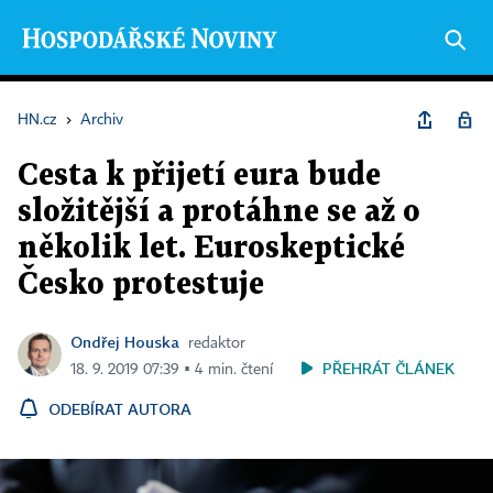
HN.cz
›
Archiv
Cesta k přijetí eura bude
složitější a protáhne se až o
několik let. Euroskeptické
Česko protestuje
Ondřej Houska
redaktor
PŘEHRÁT ČLÁNEK
18. 9. 2019 07:39 ▪ 4 min. čtení
ODEBÍRAT AUTORA