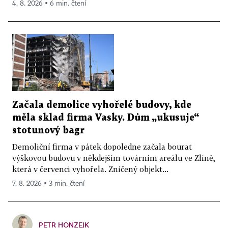
4. 8. 2026 ▪ 6 min. čtení
Začala demolice vyhořelé budovy, kde
měla sklad firma Vasky. Dům „ukusuje“
stotunový bagr
Demoliční firma v pátek dopoledne začala bourat
výškovou budovu v někdejším továrním areálu ve Zlíně,
která v červenci vyhořela. Zničený objekt...
7. 8. 2026 ▪ 3 min. čtení
PETR HONZEJK