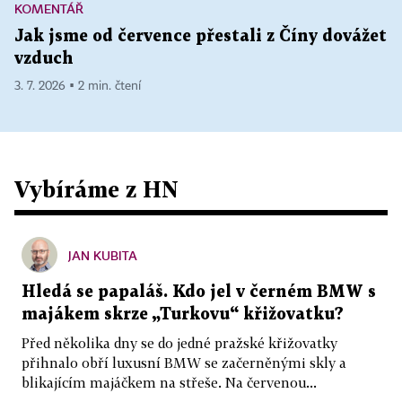
KOMENTÁŘ
Jak jsme od července přestali z Číny dovážet
vzduch
3. 7. 2026 ▪ 2 min. čtení
Vybíráme z HN
JAN KUBITA
Hledá se papaláš. Kdo jel v černém BMW s
majákem skrze „Turkovu“ křižovatku?
Před několika dny se do jedné pražské křižovatky
přihnalo obří luxusní BMW se začerněnými skly a
blikajícím majáčkem na střeše. Na červenou...