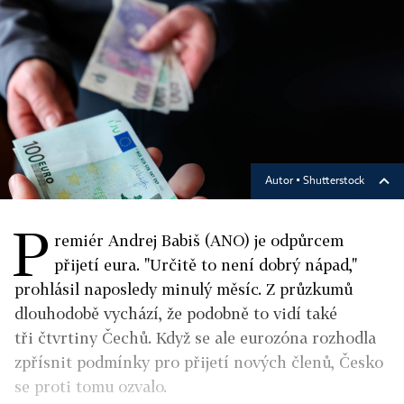
Autor ▪
Shutterstock
P
remiér Andrej Babiš (ANO) je odpůrcem
přijetí eura. "Určitě to není dobrý nápad,"
prohlásil naposledy minulý měsíc. Z průzkumů
dlouhodobě vychází, že podobně to vidí také
tři čtvrtiny Čechů. Když se ale eurozóna rozhodla
zpřísnit podmínky pro přijetí nových členů, Česko
se proti tomu ozvalo.