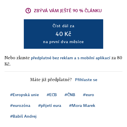
ZBÝVÁ VÁM JEŠTĚ 90 % ČLÁNKU
Číst dál za
40 Kč
na první dva měsíce
Nebo zkuste
za 80
předplatné bez reklam a s mobilní aplikací
Kč.
Máte již předplatné?
Přihlaste se
#Evropská unie
#ECB
#ČNB
#euro
#eurozóna
#přijetí eura
#Mora Marek
#Babiš Andrej