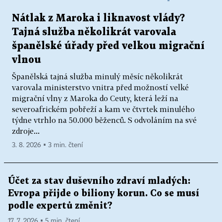
Nátlak z Maroka i liknavost vlády?
Tajná služba několikrát varovala
španělské úřady před velkou migrační
vlnou
Španělská tajná služba minulý měsíc několikrát
varovala ministerstvo vnitra před možností velké
migrační vlny z Maroka do Ceuty, která leží na
severoafrickém pobřeží a kam ve čtvrtek minulého
týdne vtrhlo na 50.000 běženců. S odvoláním na své
zdroje...
3. 8. 2026 ▪ 3 min. čtení
Účet za stav duševního zdraví mladých:
Evropa přijde o biliony korun. Co se musí
podle expertů změnit?
17. 7. 2026 ▪ 5 min. čtení