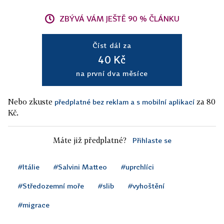
ZBÝVÁ VÁM JEŠTĚ 90 % ČLÁNKU
Číst dál za
40 Kč
na první dva měsíce
Nebo zkuste
za 80
předplatné bez reklam a s mobilní aplikací
Kč.
Máte již předplatné?
Přihlaste se
#Itálie
#Salvini Matteo
#uprchlíci
#Středozemní moře
#slib
#vyhoštění
#migrace