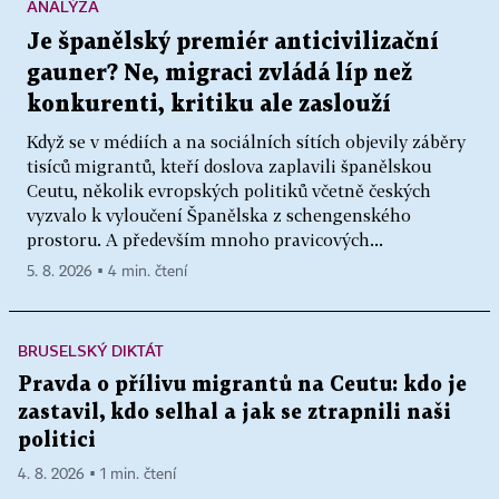
ANALÝZA
Je španělský premiér anticivilizační
gauner? Ne, migraci zvládá líp než
konkurenti, kritiku ale zaslouží
Když se v médiích a na sociálních sítích objevily záběry
tisíců migrantů, kteří doslova zaplavili španělskou
Ceutu, několik evropských politiků včetně českých
vyzvalo k vyloučení Španělska z schengenského
prostoru. A především mnoho pravicových...
5. 8. 2026 ▪ 4 min. čtení
BRUSELSKÝ DIKTÁT
Pravda o přílivu migrantů na Ceutu: kdo je
zastavil, kdo selhal a jak se ztrapnili naši
politici
4. 8. 2026 ▪ 1 min. čtení