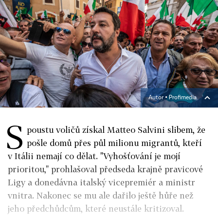
Autor ▪
Profimedia
S
poustu voličů získal Mat­teo Salvini slibem, že
pošle domů přes půl milionu migrantů, kteří
v Itálii nemají co dělat. "Vyhošťování je mojí
prioritou," prohlašoval předseda krajně pravicové
Ligy a donedávna italský vicepremiér a ministr
vnitra. Nakonec se mu ale dařilo ještě hůře než
jeho předchůdcům, které neustále kritizoval.