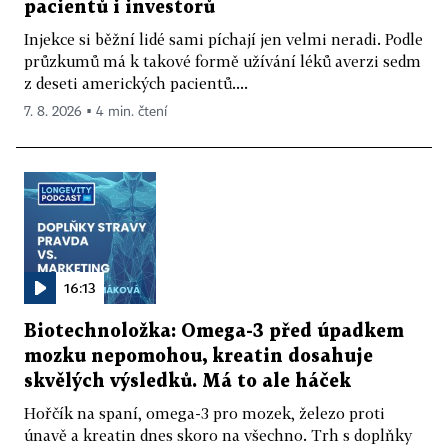
pacientů i investorů
Injekce si běžní lidé sami píchají jen velmi neradi. Podle
průzkumů má k takové formě užívání léků averzi sedm
z deseti amerických pacientů....
7. 8. 2026 ▪ 4 min. čtení
16:13
Biotechnoložka: Omega-3 před úpadkem
mozku nepomohou, kreatin dosahuje
skvělých výsledků. Má to ale háček
Hořčík na spaní, omega-3 pro mozek, železo proti
únavě a kreatin dnes skoro na všechno. Trh s doplňky