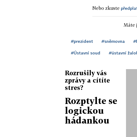
Nebo zkuste
předpla
Máte j
#prezident
#sněmovna
#
#Ústavní soud
#ústavní žalo
Rozrušily vás
zprávy a cítíte
stres?
Rozptylte se
logickou
hádankou