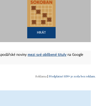
HRÁT
mezi své oblíbené tituly
ospodářské noviny
na Google
|
Předplatné HN+ je zcela bez reklam.