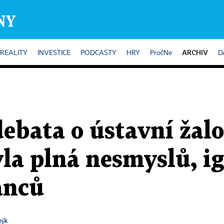
ARCHIV
REALITY
INVESTICE
PODCASTY
HRY
PročNe
D
ebata o ústavní žalo
a plná nesmyslů, ign
anců
ejk