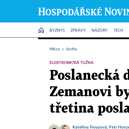
HOME
BYZNYS
ZPRÁVY
NÁZORY
TECH
HN.cz
›
Archiv
ELEKTRONICKÁ TUŽKA
Poslanecká d
Zemanovi byl
třetina posl
Kateřina Frouzová
Petr Honz
,