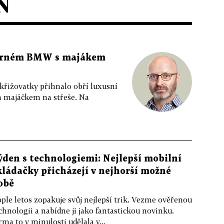
N
 černém BMW s majákem
 křižovatky přihnalo obří luxusní
m majáčkem na střeše. Na
ýden s technologiemi: Nejlepší mobilní
kládačky přicházejí v nejhorší možné
obě
ple letos zopakuje svůj nejlepší trik. Vezme ověřenou
chnologii a nabídne ji jako fantastickou novinku.
rma to v minulosti udělala v...