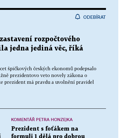
ODEBÍRAT
 zastavení rozpočtového
la jedna jediná věc, říká
vacet špičkových českých ekonomů podepsalo
ážně prezidentovo veto novely zákona o
že prezident má pravdu a uvolnění pravidel
KOMENTÁŘ PETRA HONZEJKA
Prezident s foťákem na
í
formuli 1 dělá pro dobrou