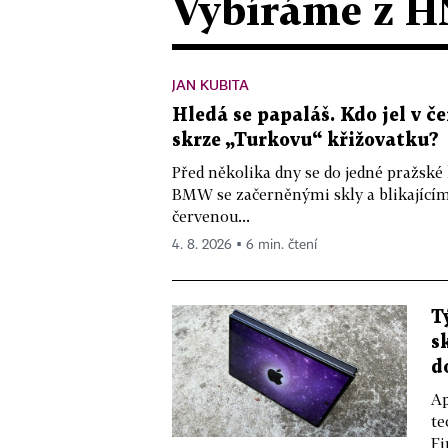
Vybíráme z H
JAN KUBITA
Hledá se papaláš. Kdo jel v
skrze „Turkovu“ křižovatku?
Před několika dny se do jedné pražské
BMW se začerněnými skly a blikající
červenou...
4. 8. 2026 ▪ 6 min. čtení
T
s
d
Ap
te
Fi