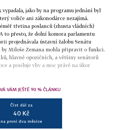
 vypadala, jako by na programu jednání byl
terý voliče ani zákonodárce nezajímá.
téměř třetina poslanců (zhusta vládních)
 A to přesto, že dolní komora parlamentu
rii projednávala ústavní žalobu Senátu
a by Miloše Zemana mohla připravit o funkci.
ků, hlavně opozičních, a většiny senátorů
e a posiluje vliv a moc právě na úkor
VÁ VÁM JEŠTĚ 90 % ČLÁNKU
Číst dál za
40 Kč
na první dva měsíce