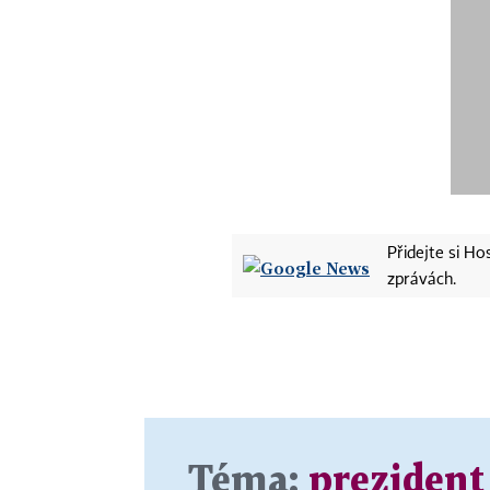
Přidejte si H
zprávách.
Téma:
prezident