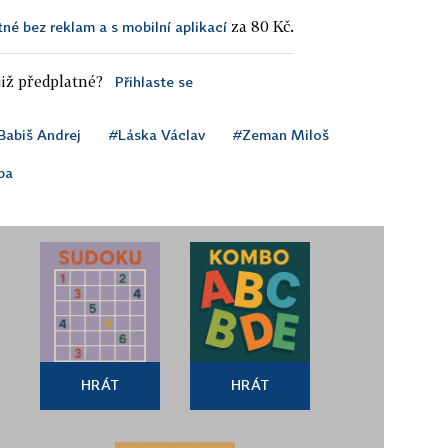
za 80 Kč.
tné bez reklam a s mobilní aplikací
iž předplatné?
Přihlaste se
Babiš Andrej
#Láska Václav
#Zeman Miloš
ba
HRÁT
HRÁT