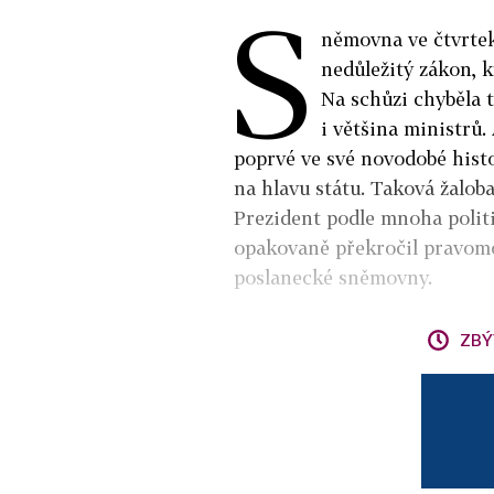
S
němovna ve čtvrtek
nedůležitý zákon, k
Na schůzi chyběla 
i většina ministrů.
poprvé ve své novodobé histo
na hlavu státu. Taková žalob
Prezident podle mnoha politi
opakovaně překročil pravomoc
poslanecké sněmovny.
ZBÝ