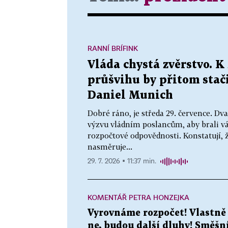
RANNÍ BRÍFINK
Vláda chystá zvěrstvo. K
průšvihu by přitom stači
Daniel Munich
Dobré ráno, je středa 29. července. D
výzvu vládním poslancům, aby brali v
rozpočtové odpovědnosti. Konstatují, 
nasměruje...
29. 7. 2026 ▪ 11:37 min.
KOMENTÁŘ PETRA HONZEJKA
Vyrovnáme rozpočet! Vlastně
ne, budou další dluhy! Směšn