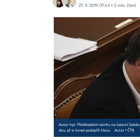
27. 9. 2019 07:43 ▪ 5 min. čtení
Autor trpí. Předkladatel návrhu na ústavní žalobu
slov, až si musel podepřít hlavu.
Autor ▪
ČTK