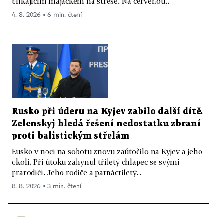
blikajícím majáčkem na střeše. Na červenou...
4. 8. 2026 ▪ 6 min. čtení
Rusko při úderu na Kyjev zabilo další dítě.
Zelenskyj hledá řešení nedostatku zbraní
proti balistickým střelám
Rusko v noci na sobotu znovu zaútočilo na Kyjev a jeho
okolí. Při útoku zahynul tříletý chlapec se svými
prarodiči. Jeho rodiče a patnáctiletý...
8. 8. 2026 ▪ 3 min. čtení