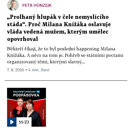
PETR HONZEJK
„Prolhaný hlupák v čele nemyslícího
stáda“. Proč Milana Knížáka oslavuje
vláda vedená mužem, kterým umělec
opovrhoval
Někteří říkají, že to byl poslední happening Milana
Knížáka. A něco na tom je. Pohřeb se státními poctami
organizovaný těmi, kterými slavný...
7. 8. 2026 ▪ 4 min. čtení
55:23