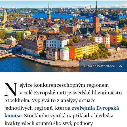
Autor ▪
Shutterstock
N
ejvíce konkurenceschopným regionem
v celé Evropské unii je švédské hlavní město
Stockholm. Vyplývá to z analýzy situace
jednotlivých regionů, kterou
zveřejnila Evropská
komise
. Stockholm vyniká například z hlediska
kvality všech stupňů školství, podpory