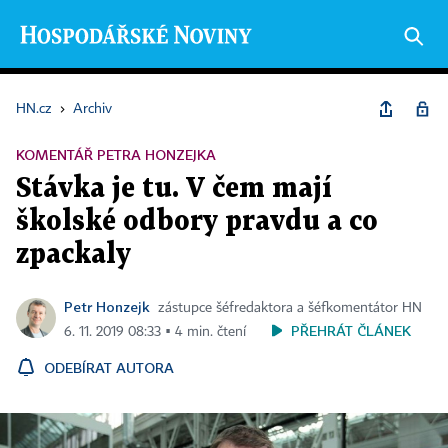
HN.cz
›
Archiv
KOMENTÁŘ PETRA HONZEJKA
Stávka je tu. V čem mají
školské odbory pravdu a co
zpackaly
Petr Honzejk
zástupce šéfredaktora a šéfkomentátor HN
PŘEHRÁT ČLÁNEK
6. 11. 2019 08:33 ▪ 4 min. čtení
ODEBÍRAT AUTORA