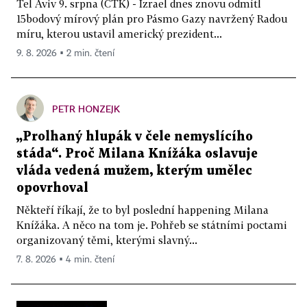
Tel Aviv 9. srpna (ČTK) - Izrael dnes znovu odmítl
15bodový mírový plán pro Pásmo Gazy navržený Radou
míru, kterou ustavil americký prezident...
9. 8. 2026 ▪ 2 min. čtení
PETR HONZEJK
„Prolhaný hlupák v čele nemyslícího
stáda“. Proč Milana Knížáka oslavuje
vláda vedená mužem, kterým umělec
opovrhoval
Někteří říkají, že to byl poslední happening Milana
Knížáka. A něco na tom je. Pohřeb se státními poctami
organizovaný těmi, kterými slavný...
7. 8. 2026 ▪ 4 min. čtení