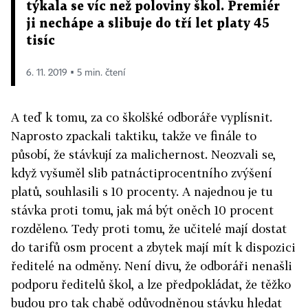
týkala se víc než poloviny škol. Premiér
ji nechápe a slibuje do tří let platy 45
tisíc
6. 11. 2019 ▪ 5 min. čtení
A teď k tomu, za co školšké odboráře vyplísnit.
Naprosto zpackali taktiku, takže ve finále to
působí, že stávkují za malichernost. Neozvali se,
když vyšuměl slib patnáctiprocentního zvýšení
platů, souhlasili s 10 procenty. A najednou je tu
stávka proti tomu, jak má být oněch 10 procent
rozděleno. Tedy proti tomu, že učitelé mají dostat
do tarifů osm procent a zbytek mají mít k dispozici
ředitelé na odměny. Není divu, že odboráři nenašli
podporu ředitelů škol, a lze předpokládat, že těžko
budou pro tak chabě odůvodněnou stávku hledat