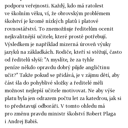
podporu veřejnosti. Každý, kdo má ratolest
ve školním věku, ví, že obrovským problémem
školství je kromě nízkých platů i platové
rovnostářství. To znemožňuje ředitelům ocenit
nejkvalitnější učitele, které prostě potřebují.
Výsledkem je například mizerná úroveň výuky
jazyků na základkách. Rodiče, kteří si stěžují, často
od ředitelů slyší: "A myslíte, že za tyhle
peníze někdo opravdu dobrý půjde angličtinu
učit?" Takže pokud se přidává, je v zájmu dětí, aby
část šla do pohyblivé složky a ředitelé měli
možnost nejlepší učitele motivovat. Ne aby výše
platu byla jen odrazem počtu let za katedrou, jak si
to představují odboráři. V tomto ohledu má
pro změnu pravdu ministr školství Robert Plaga
i Andrej Babiš.