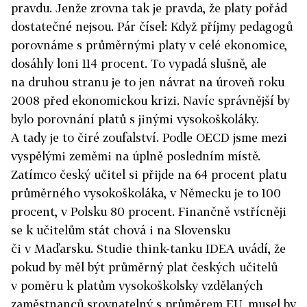
pravdu. Jenže zrovna tak je pravda, že platy pořád
dostatečné nejsou. Pár čísel: Když příjmy pedagogů
porovnáme s průměrnými platy v celé ekonomice,
dosáhly loni 114 procent. To vypadá slušně, ale
na druhou stranu je to jen návrat na úroveň roku
2008 před ekonomickou krizi. Navíc správnější by
bylo porovnání platů s jinými vysokoškoláky.
A tady je to čiré zoufalství. Podle OECD jsme mezi
vyspělými zeměmi na úplně posledním místě.
Zatímco český učitel si přijde na 64 procent platu
průměrného vysokoškoláka, v Německu je to 100
procent, v Polsku 80 procent. Finančně vstřícněji
se k učitelům stát chová i na Slovensku
či v Maďarsku. Studie think-tanku IDEA uvádí, že
pokud by měl být průměrný plat českých učitelů
v poměru k platům vysokoškolsky vzdělaných
zaměstnanců srovnatelný s průměrem EU, musel by