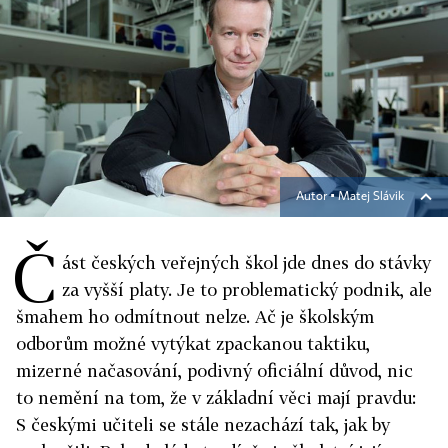
Autor ▪
Matej Slávik
Č
ást českých veřejných škol jde dnes do stávky
za vyšší platy. Je to problematický podnik, ale
šmahem ho odmítnout nelze. Ač je školským
odborům možné vytýkat zpackanou taktiku,
mizerné načasování, podivný oficiální důvod, nic
to nemění na tom, že v základní věci mají pravdu:
S českými učiteli se stále nezachází tak, jak by