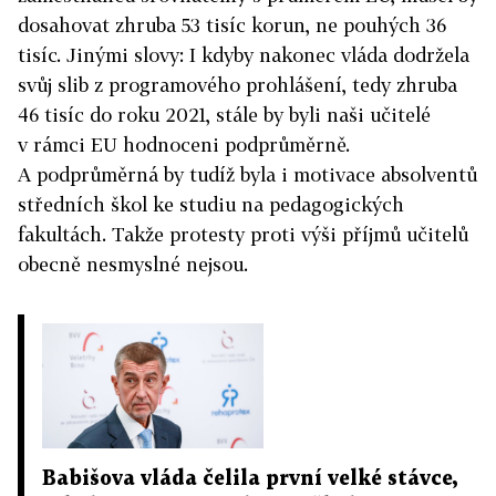
dosahovat zhruba 53 tisíc korun, ne pouhých 36
tisíc. Jinými slovy: I kdyby nakonec vláda dodržela
svůj slib z programového prohlášení, tedy zhruba
46 tisíc do roku 2021, stále by byli naši učitelé
v rámci EU hodnoceni podprůměrně.
A podprůměrná by tudíž byla i motivace absolventů
středních škol ke studiu na pedagogických
fakultách. Takže protesty proti výši příjmů učitelů
obecně nesmyslné nejsou.
Babišova vláda čelila první velké stávce,