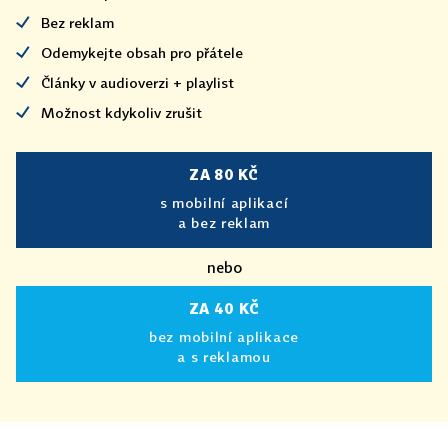
Bez reklam
Odemykejte obsah pro přátele
Články v audioverzi + playlist
Možnost kdykoliv zrušit
ZA 80 KČ
s mobilní aplikací
a bez reklam
nebo
ZA 40 KČ
bez mobilní aplikace
a s reklamou