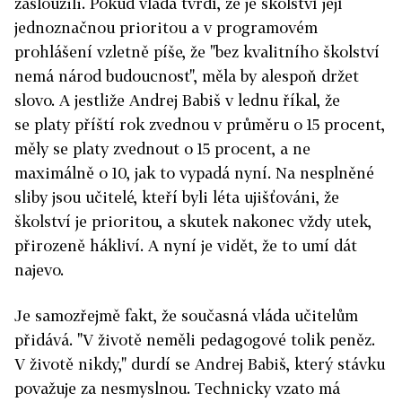
zasloužili. Pokud vláda tvrdí, že je školství její
jednoznačnou prioritou a v programovém
prohlášení vzletně píše, že "bez kvalitního školství
nemá národ budoucnost", měla by alespoň držet
slovo. A jestliže Andrej Babiš v lednu říkal, že
se platy příští rok zvednou v průměru o 15 procent,
měly se platy zvednout o 15 procent, a ne
maximálně o 10, jak to vypadá nyní. Na nesplněné
sliby jsou učitelé, kteří byli léta ujišťováni, že
školství je prioritou, a skutek nakonec vždy utek,
přirozeně hákliví. A nyní je vidět, že to umí dát
najevo.
Je samozřejmě fakt, že současná vláda učitelům
přidává. "V životě neměli pedagogové tolik peněz.
V životě nikdy," durdí se Andrej Babiš, který stávku
považuje za nesmyslnou. Technicky vzato má