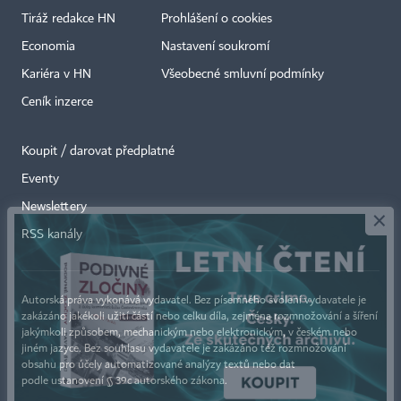
Tiráž redakce HN
Prohlášení o cookies
Economia
Nastavení soukromí
Kariéra v HN
Všeobecné smluvní podmínky
Ceník inzerce
Koupit / darovat předplatné
Eventy
×
Newslettery
RSS kanály
Autorská práva vykonává vydavatel. Bez písemného svolení vydavatele je
zakázáno jakékoli užití částí nebo celku díla, zejména rozmnožování a šíření
jakýmkoli způsobem, mechanickým nebo elektronickým, v českém nebo
jiném jazyce. Bez souhlasu vydavatele je zakázáno též rozmnožování
obsahu pro účely automatizované analýzy textů nebo dat
podle ustanovení § 39c autorského zákona.