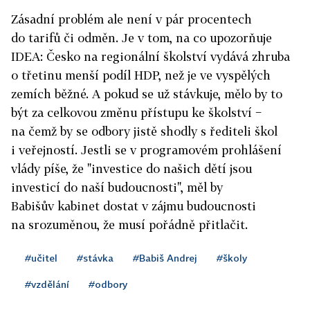
Zásadní problém ale není v pár procentech
do tarifů či odměn. Je v tom, na co upozorňuje
IDEA: Česko na regionální školství vydává zhruba
o třetinu menší podíl HDP, než je ve vyspělých
zemích běžné. A pokud se už stávkuje, mělo by to
být za celkovou změnu přístupu ke školství −
na čemž by se odbory jistě shodly s řediteli škol
i veřejností. Jestli se v programovém prohlášení
vlády píše, že "investice do našich dětí jsou
investicí do naší budoucnosti", měl by
Babišův kabinet dostat v zájmu budoucnosti
na srozuměnou, že musí pořádně přitlačit.
#učitel
#stávka
#Babiš Andrej
#školy
#vzdělání
#odbory