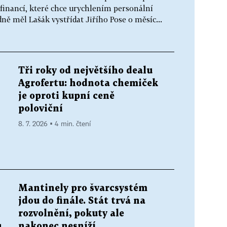
 financí, které chce urychlením personální
dně měl Lašák vystřídat Jiřího Pose o měsíc...
Tři roky od největšího dealu
Agrofertu: hodnota chemiček
je oproti kupní ceně
poloviční
8. 7. 2026 ▪ 4 min. čtení
Mantinely pro švarcsystém
jdou do finále. Stát trvá na
rozvolnění, pokuty ale
ů
nakonec nesníží