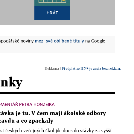
HRÁT
mezi své oblíbené tituly
ospodářské noviny
na Google
|
Předplatné HN+ je zcela bez reklam.
ánky
OMENTÁŘ PETRA HONZEJKA
távka je tu. V čem mají školské odbory
ravdu a co zpackaly
st českých veřejných škol jde dnes do stávky za vyšší