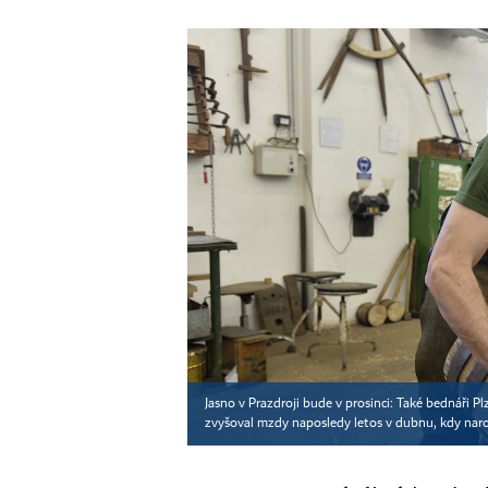
Jasno v Prazdroji bude v prosinci: Také bednáři Plz
zvyšoval mzdy naposledy letos v dubnu, kdy naro