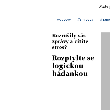
Máte j
#odbory
#smlouva
#zam
Rozrušily vás
zprávy a cítíte
stres?
Rozptylte se
logickou
hádankou