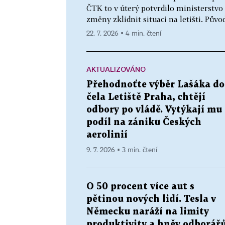
ČTK to v úterý potvrdilo ministerstvo
změny zklidnit situaci na letišti. Půvo
22. 7. 2026 ▪ 4 min. čtení
AKTUALIZOVÁNO
Přehodnoťte výběr Lašáka do
čela Letiště Praha, chtějí
odbory po vládě. Vytýkají mu
podíl na zániku Českých
aerolinií
9. 7. 2026 ▪ 3 min. čtení
O 50 procent více aut s
pětinou nových lidí. Tesla v
Německu naráží na limity
produktivity a hněv odborář