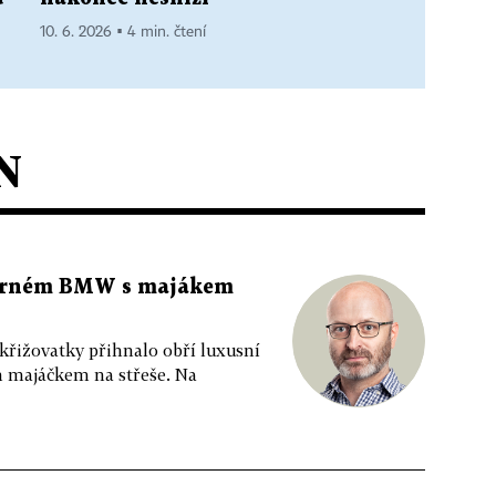
10. 6. 2026 ▪ 4 min. čtení
N
 černém BMW s majákem
 křižovatky přihnalo obří luxusní
m majáčkem na střeše. Na