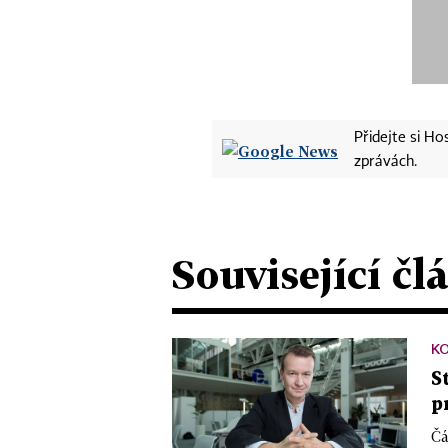
Přidejte si H
zprávách.
Související čl
K
S
p
Čá