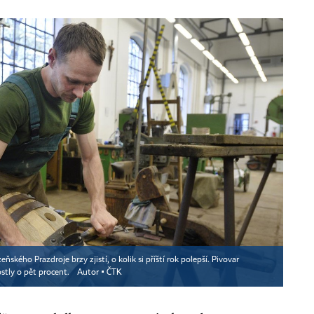
eňského Prazdroje brzy zjistí, o kolik si příští rok polepší. Pivovar
stly o pět procent.
Autor ▪
ČTK