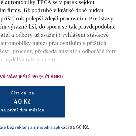
ě automobilky TPCA se v pátek sejdou
ím firmy. Již podruhé v krátké době budou
i příští rok polepší zdejší pracovníci. Představy
tím výrazně liší, do sporu se tak pravděpodobně
atel a odbory už zvažují i vyhlášení stávkové
 automobilky nabízí pracovníkům v příštích
šesti procent, předseda místních odborářů Petr
í výdělku o 15 procent.
VÁ VÁM JEŠTĚ 90 % ČLÁNKU
Číst dál za
40 Kč
na první dva měsíce
za 80 Kč.
tné bez reklam a s mobilní aplikací