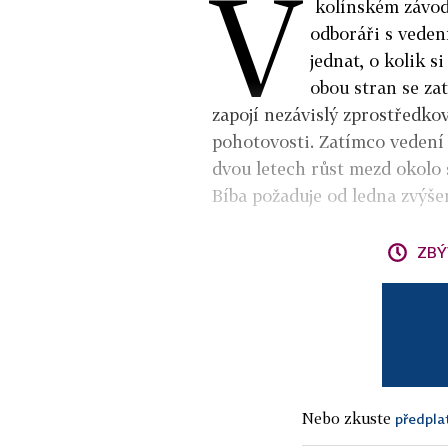
V
kolínském závod
odboráři s veden
jednat, o kolik s
obou stran se za
zapojí nezávislý zprostředkov
pohotovosti. Zatímco vedení
dvou letech růst mezd okolo 
Bíba požaduje od ledna zvýšen
ZBÝ
Nebo zkuste
předpla