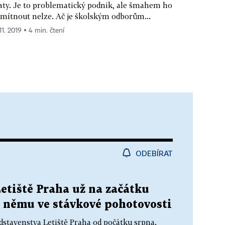
aty. Je to problematický podnik, ale šmahem ho
mítnout nelze. Ač je školským odborům...
11. 2019 ▪ 4 min. čtení
ODEBÍRAT
etiště Praha už na začátku
i němu ve stávkové pohotovosti
stavenstva Letiště Praha od počátku srpna.