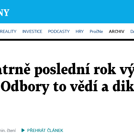
ARCHIV
REALITY
INVESTICE
PODCASTY
HRY
PročNe
D
atrně poslední rok v
 Odbory to vědí a dik
PŘEHRÁT ČLÁNEK
in. čtení