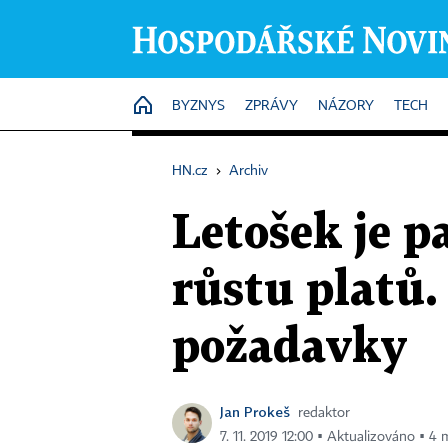
HOME
BYZNYS
ZPRÁVY
NÁZORY
TECH
HN.cz
›
Archiv
Letošek je p
růstu platů.
požadavky
Jan Prokeš
redaktor
7. 11. 2019 12:00 ▪ Aktualizováno ▪ 4 m