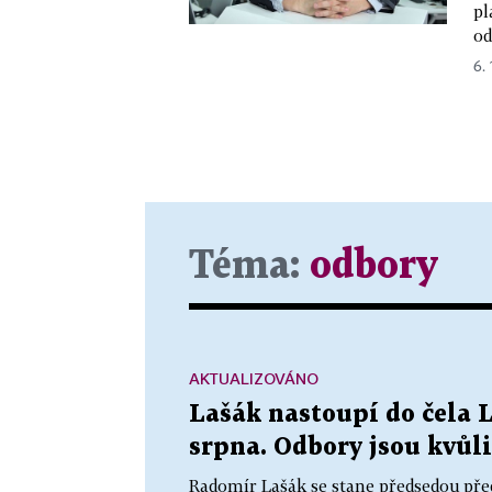
pl
od
6. 
Téma:
odbory
AKTUALIZOVÁNO
Lašák nastoupí do čela L
srpna. Odbory jsou kvůl
Radomír Lašák se stane předsedou před