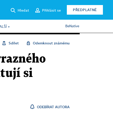
PŘEDPLATNÉ
Hledat
Přihlásit se
BeNative
ALŠÍ
Sdílet
Odemknout známému
ýrazného
tují si
ODEBÍRAT AUTORA