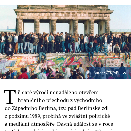
Autor ▪
ČTK/AP
T
řicáté výročí nenadálého otevření
hraničního přechodu z východního
do Západního Berlína, tzv. pád Berlínské zdi
z podzimu 1989, probíhá ve zvláštní politické
a mediální atmosféře. Dávná událost se v roce