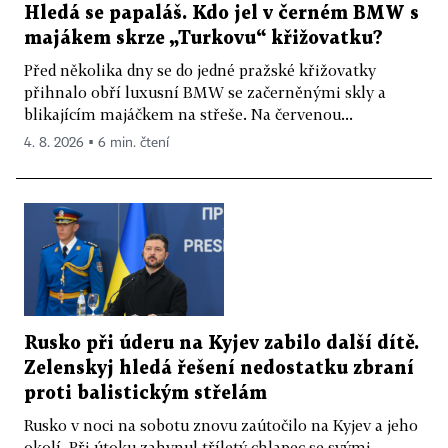
Hledá se papaláš. Kdo jel v černém BMW s
majákem skrze „Turkovu“ křižovatku?
Před několika dny se do jedné pražské křižovatky
přihnalo obří luxusní BMW se začerněnými skly a
blikajícím majáčkem na střeše. Na červenou...
4. 8. 2026 ▪ 6 min. čtení
Rusko při úderu na Kyjev zabilo další dítě.
Zelenskyj hledá řešení nedostatku zbraní
proti balistickým střelám
Rusko v noci na sobotu znovu zaútočilo na Kyjev a jeho
okolí. Při útoku zahynul tříletý chlapec se svými