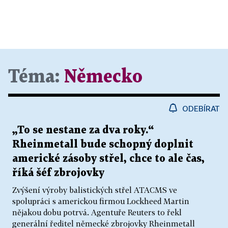
Téma:
Německo
ODEBÍRAT
„To se nestane za dva roky.“
Rheinmetall bude schopný doplnit
americké zásoby střel, chce to ale čas,
říká šéf zbrojovky
Zvýšení výroby balistických střel ATACMS ve
spolupráci s americkou firmou Lockheed Martin
nějakou dobu potrvá. Agentuře Reuters to řekl
generální ředitel německé zbrojovky Rheinmetall