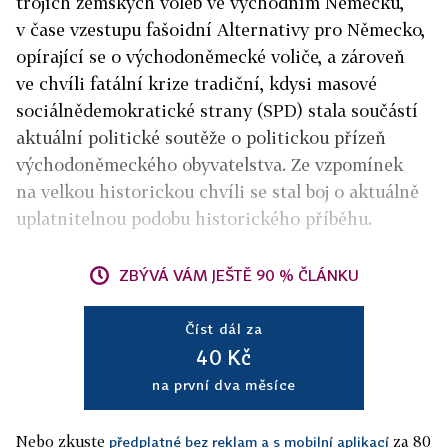
trojích zemských voleb ve východním Německu,
v čase vzestupu fašoidní Alternativy pro Německo,
opírající se o východoněmecké voliče, a zároveň
ve chvíli fatální krize tradiční, kdysi masové
sociálnědemokratické strany (SPD) stala součástí
aktuální politické soutěže o politickou přízeň
východoněmeckého obyvatelstva. Ze vzpomínek
na velkou historickou chvíli se stal boj o aktuálně
uplatnitelnou podobu historického příběhu.
ZBÝVÁ VÁM JEŠTĚ 90 % ČLÁNKU
Číst dál za
40 Kč
na první dva měsíce
Nebo zkuste
za 80
předplatné bez reklam a s mobilní aplikací