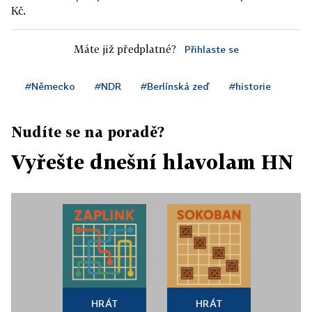
Kč.
Máte již předplatné?
Přihlaste se
#Německo
#NDR
#Berlínská zeď
#historie
Nudíte se na poradě?
Vyřešte dnešní hlavolam HN
HRÁT
HRÁT