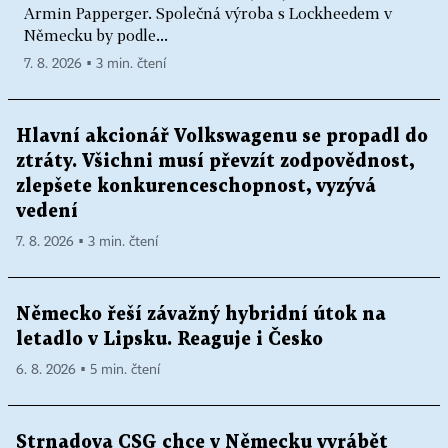
Armin Papperger. Společná výroba s Lockheedem v
Německu by podle...
7. 8. 2026 ▪ 3 min. čtení
Hlavní akcionář Volkswagenu se propadl do
ztráty. Všichni musí převzít zodpovědnost,
zlepšete konkurenceschopnost, vyzývá
vedení
7. 8. 2026 ▪ 3 min. čtení
Německo řeší závažný hybridní útok na
letadlo v Lipsku. Reaguje i Česko
6. 8. 2026 ▪ 5 min. čtení
Strnadova CSG chce v Německu vyrábět