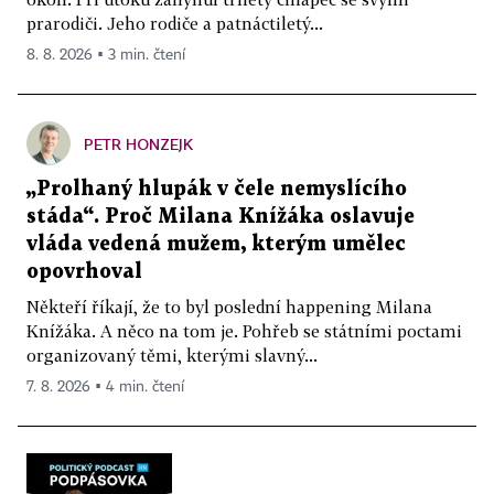
prarodiči. Jeho rodiče a patnáctiletý...
8. 8. 2026 ▪ 3 min. čtení
PETR HONZEJK
„Prolhaný hlupák v čele nemyslícího
stáda“. Proč Milana Knížáka oslavuje
vláda vedená mužem, kterým umělec
opovrhoval
Někteří říkají, že to byl poslední happening Milana
Knížáka. A něco na tom je. Pohřeb se státními poctami
organizovaný těmi, kterými slavný...
7. 8. 2026 ▪ 4 min. čtení