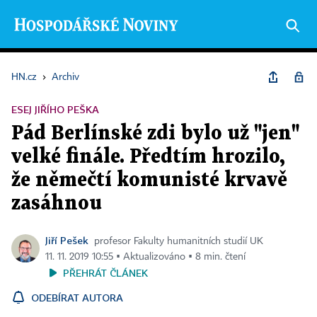
HN.cz
›
Archiv
ESEJ JIŘÍHO PEŠKA
Pád Berlínské zdi bylo už "jen"
velké finále. Předtím hrozilo,
že němečtí komunisté krvavě
zasáhnou
Jiří Pešek
profesor Fakulty humanitních studií UK
11. 11. 2019 10:55 ▪ Aktualizováno ▪ 8 min. čtení
PŘEHRÁT ČLÁNEK
ODEBÍRAT AUTORA