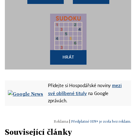
HRÁT
mezi
Přidejte si Hospodářské noviny
své oblíbené tituly
na Google
zprávách.
|
Předplatné HN+ je zcela bez reklam.
Související články