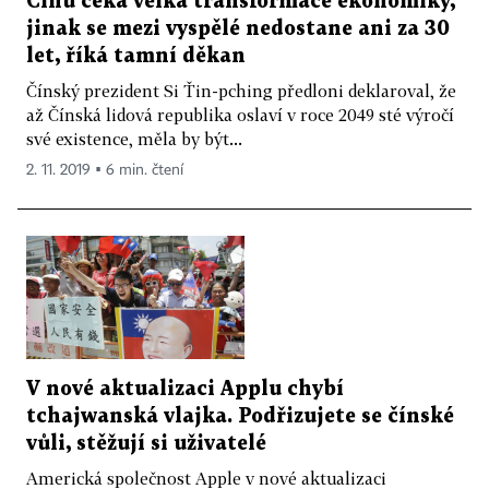
Čínu čeká velká transformace ekonomiky,
jinak se mezi vyspělé nedostane ani za 30
let, říká tamní děkan
Čínský prezident Si Ťin-pching předloni dekla­roval, že
až Čínská lidová republika oslaví v roce 2049 sté výročí
své existence, měla by být...
2. 11. 2019 ▪ 6 min. čtení
V nové aktualizaci Applu chybí
tchajwanská vlajka. Podřizujete se čínské
vůli, stěžují si uživatelé
Americká společnost Apple v nové aktualizaci