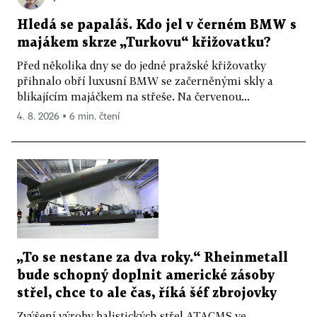
Hledá se papaláš. Kdo jel v černém BMW s
majákem skrze „Turkovu“ křižovatku?
Před několika dny se do jedné pražské křižovatky
přihnalo obří luxusní BMW se začerněnými skly a
blikajícím majáčkem na střeše. Na červenou...
4. 8. 2026 ▪ 6 min. čtení
„To se nestane za dva roky.“ Rheinmetall
bude schopný doplnit americké zásoby
střel, chce to ale čas, říká šéf zbrojovky
Zvýšení výroby balistických střel ATACMS ve