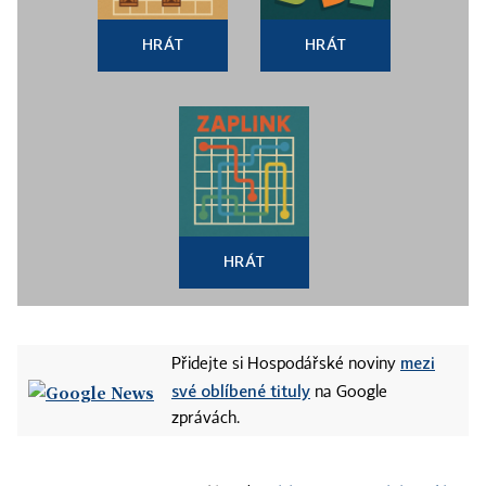
HRÁT
HRÁT
HRÁT
mezi
Přidejte si Hospodářské noviny
své oblíbené tituly
na Google
zprávách.