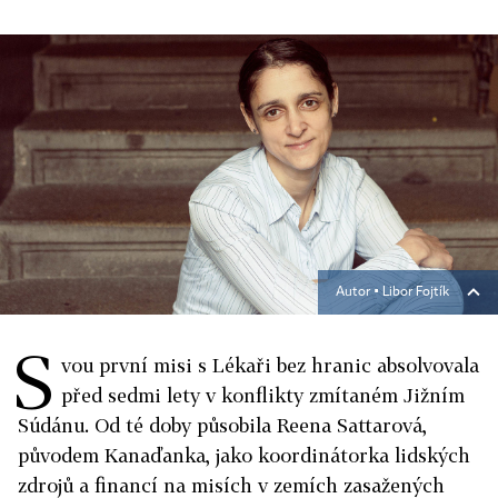
Autor ▪
Libor Fojtík
S
vou první misi s Lékaři bez hranic absolvovala
před sedmi lety v konflikty zmítaném Jižním
Súdánu. Od té doby působila Reena Sattarová,
původem Kanaďanka, jako koordinátorka lidských
zdrojů a financí na misích v zemích zasažených