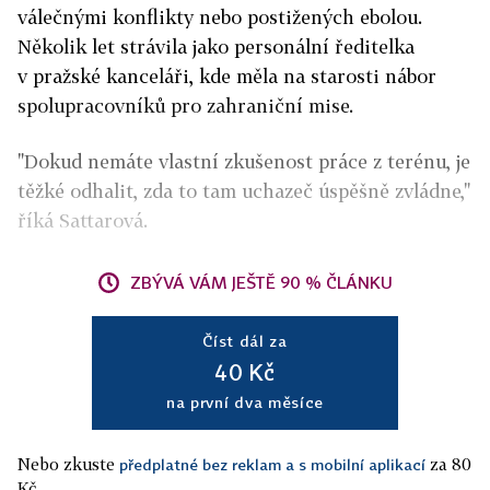
válečnými konflikty nebo postižených ebolou.
Několik let strávila jako personální ředitelka
v pražské kanceláři, kde měla na starosti nábor
spolupracovníků pro zahraniční mise.
"Dokud nemáte vlastní zkušenost práce z terénu, je
těžké odhalit, zda to tam uchazeč úspěšně zvládne,"
říká Sattarová.
ZBÝVÁ VÁM JEŠTĚ 90 % ČLÁNKU
Číst dál za
40 Kč
na první dva měsíce
Nebo zkuste
za 80
předplatné bez reklam a s mobilní aplikací
Kč.