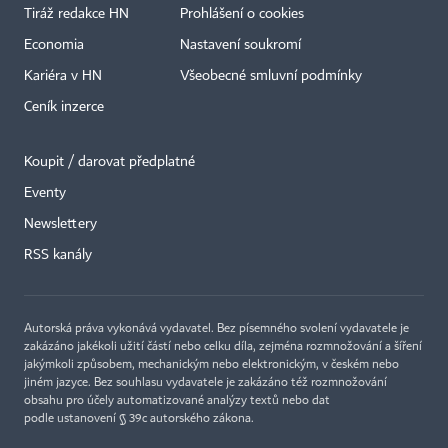
Tiráž redakce HN
Prohlášení o cookies
Economia
Nastavení soukromí
Kariéra v HN
Všeobecné smluvní podmínky
Ceník inzerce
Koupit / darovat předplatné
Eventy
×
Newslettery
RSS kanály
Autorská práva vykonává vydavatel. Bez písemného svolení vydavatele je
zakázáno jakékoli užití částí nebo celku díla, zejména rozmnožování a šíření
jakýmkoli způsobem, mechanickým nebo elektronickým, v českém nebo
jiném jazyce. Bez souhlasu vydavatele je zakázáno též rozmnožování
obsahu pro účely automatizované analýzy textů nebo dat
podle ustanovení § 39c autorského zákona.