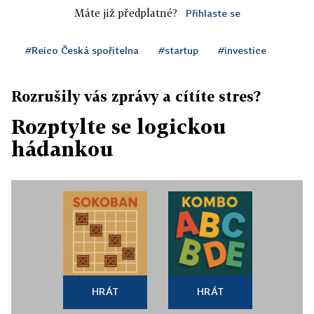
Máte již předplatné?
Přihlaste se
#Reico Česká spořitelna
#startup
#investice
Rozrušily vás zprávy a cítíte stres?
Rozptylte se logickou
hádankou
HRÁT
HRÁT