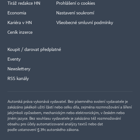
Tiráž redakce HN
Prohlášení o cookies
Economia
Nastavení soukromí
Kariéra v HN
Všeobecné smluvní podmínky
Ceník inzerce
Koupit / darovat předplatné
Eventy
×
Newslettery
RSS kanály
Autorská práva vykonává vydavatel. Bez písemného svolení vydavatele je
zakázáno jakékoli užití částí nebo celku díla, zejména rozmnožování a šíření
jakýmkoli způsobem, mechanickým nebo elektronickým, v českém nebo
jiném jazyce. Bez souhlasu vydavatele je zakázáno též rozmnožování
obsahu pro účely automatizované analýzy textů nebo dat
podle ustanovení § 39c autorského zákona.