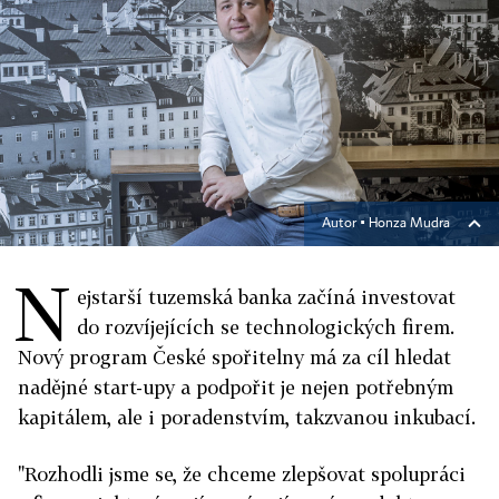
Autor ▪
Honza Mudra
N
ejstarší tuzemská banka začíná investovat
do rozvíjejících se technologických firem.
Nový program České spořitelny má za cíl hledat
nadějné start­-upy a podpořit je nejen potřebným
kapitálem, ale i poradenstvím, takzvanou inkubací.
"Rozhodli jsme se, že chceme zlepšovat spolupráci