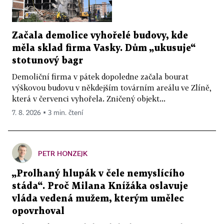
Začala demolice vyhořelé budovy, kde
měla sklad firma Vasky. Dům „ukusuje“
stotunový bagr
Demoliční firma v pátek dopoledne začala bourat
výškovou budovu v někdejším továrním areálu ve Zlíně,
která v červenci vyhořela. Zničený objekt...
7. 8. 2026 ▪ 3 min. čtení
PETR HONZEJK
„Prolhaný hlupák v čele nemyslícího
stáda“. Proč Milana Knížáka oslavuje
vláda vedená mužem, kterým umělec
opovrhoval