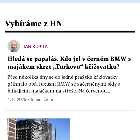
Vybíráme z HN
JAN KUBITA
Hledá se papaláš. Kdo jel v černém BMW s
majákem skrze „Turkovu“ křižovatku?
Před několika dny se do jedné pražské křižovatky
přihnalo obří luxusní BMW se začerněnými skly a
blikajícím majáčkem na střeše. Na červenou...
4. 8. 2026 ▪ 6 min. čtení