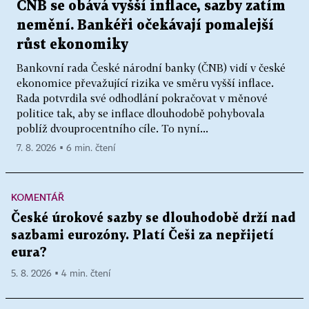
ČNB se obává vyšší inflace, sazby zatím
nemění. Bankéři očekávají pomalejší
růst ekonomiky
Bankovní rada České národní banky (ČNB) vidí v české
ekonomice převažující rizika ve směru vyšší inflace.
Rada potvrdila své odhodlání pokračovat v měnové
politice tak, aby se inflace dlouhodobě pohybovala
poblíž dvouprocentního cíle. To nyní...
7. 8. 2026 ▪ 6 min. čtení
KOMENTÁŘ
České úrokové sazby se dlouhodobě drží nad
sazbami eurozóny. Platí Češi za nepřijetí
eura?
5. 8. 2026 ▪ 4 min. čtení