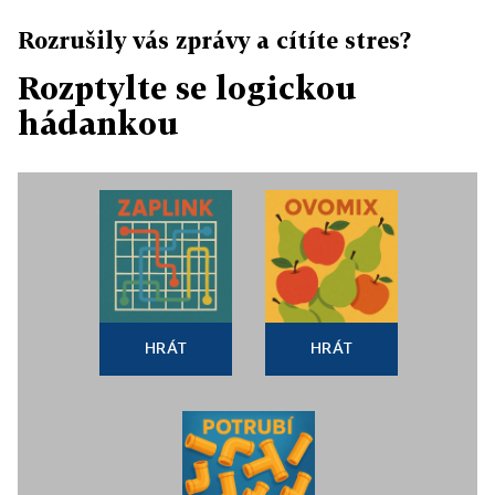
Rozrušily vás zprávy a cítíte stres?
Rozptylte se logickou
hádankou
HRÁT
HRÁT