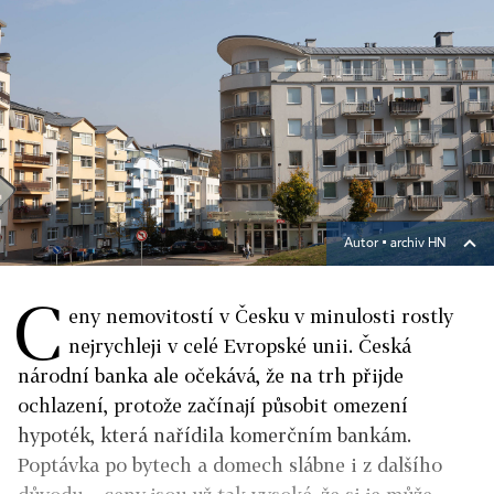
Autor ▪
archiv HN
C
eny nemovitostí v Česku v minulosti rostly
nejrychleji v celé Evropské unii. Česká
národní banka ale očekává, že na trh přijde
ochlazení, protože začínají působit omezení
hypoték, která nařídila komerčním bankám.
Poptávka po bytech a domech slábne i z dalšího