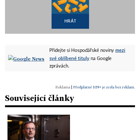
HRÁT
mezi
Přidejte si Hospodářské noviny
své oblíbené tituly
na Google
zprávách.
|
Předplatné HN+ je zcela bez reklam.
Související články