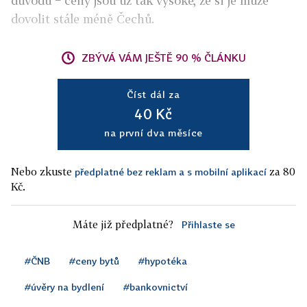
důvodu − ceny jsou už tak vysoké, že si je může
dovolit stále méně Čechů.
ZBÝVÁ VÁM JEŠTĚ 90 % ČLÁNKU
Číst dál za
40 Kč
na první dva měsíce
Nebo zkuste
za 80
předplatné bez reklam a s mobilní aplikací
Kč.
Máte již předplatné?
Přihlaste se
#ČNB
#ceny bytů
#hypotéka
#úvěry na bydlení
#bankovnictví