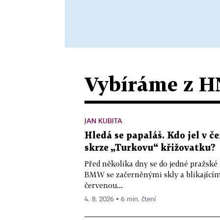
Vybíráme z H
JAN KUBITA
Hledá se papaláš. Kdo jel v
skrze „Turkovu“ křižovatku?
Před několika dny se do jedné pražské
BMW se začerněnými skly a blikající
červenou...
4. 8. 2026 ▪ 6 min. čtení