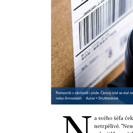
Pomocník v obchodě i jinde. Čárový kód se stal ne
nebo činnostech.
Autor ▪
Shutterstock
N
a svého šéfa če
netrpělivě. "Neu