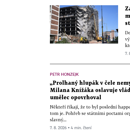
Z
m
s
De
vý
kt
7.
PETR HONZEJK
„Prolhaný hlupák v čele nemy
Milana Knížáka oslavuje vlá
umělec opovrhoval
Někteří říkají, že to byl poslední ha
tom je. Pohřeb se státními poctami o
slavný...
7. 8. 2026 ▪ 4 min. čtení