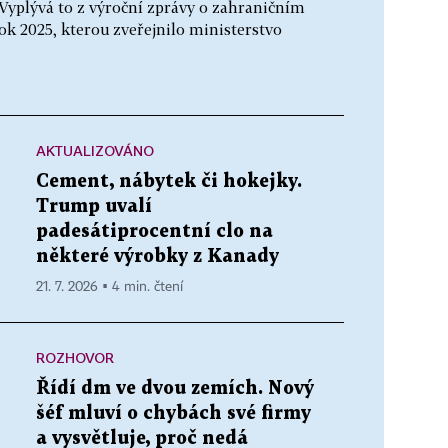
 Vyplývá to z výroční zprávy o zahraničním
k 2025, kterou zveřejnilo ministerstvo
AKTUALIZOVÁNO
Cement, nábytek či hokejky.
Trump uvalí
padesátiprocentní clo na
některé výrobky z Kanady
21. 7. 2026 ▪ 4 min. čtení
ROZHOVOR
Řídí dm ve dvou zemích. Nový
šéf mluví o chybách své firmy
a vysvětluje, proč nedá