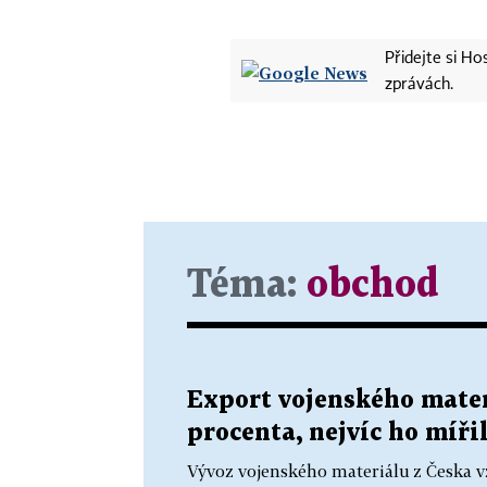
Přidejte si H
zprávách.
Téma:
obchod
Export vojenského materi
procenta, nejvíc ho míři
Vývoz vojenského materiálu z Česka vz