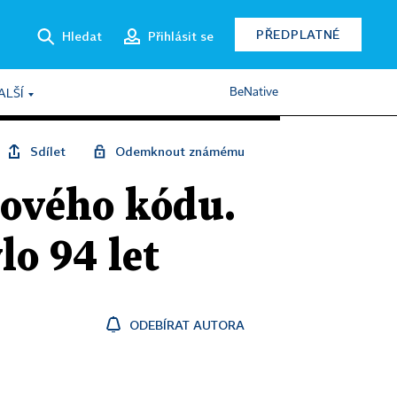
PŘEDPLATNÉ
Hledat
Přihlásit se
BeNative
ALŠÍ
Sdílet
Odemknout známému
rového kódu.
lo 94 let
ODEBÍRAT AUTORA