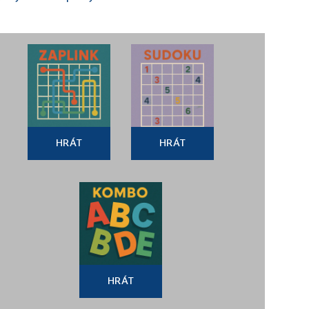
HRÁT
HRÁT
HRÁT