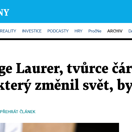
ARCHIV
REALITY
INVESTICE
PODCASTY
HRY
PročNe
D
ge Laurer, tvůrce čá
který změnil svět, by
PŘEHRÁT ČLÁNEK