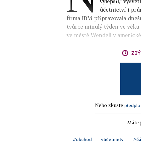
vylepšil," vysvě
účetnictví i prů
firma IBM připravovala dneš
tvůrce minulý týden ve věku 
ve městě Wendell v americké
ZBÝ
Nebo zkuste
předpla
Máte j
#obchod
#účetnictví
#čá