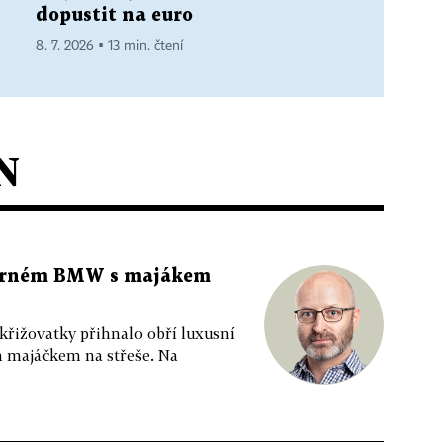
dopustit na euro
8. 7. 2026 ▪ 13 min. čtení
N
 černém BMW s majákem
 křižovatky přihnalo obří luxusní
m majáčkem na střeše. Na