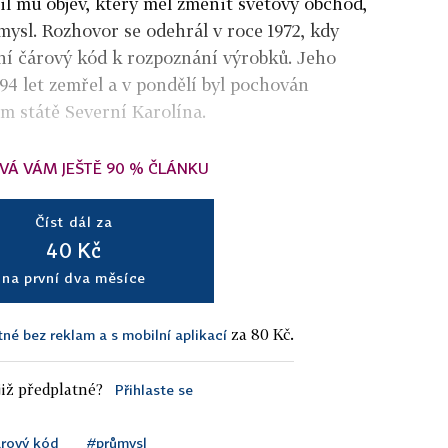
tlil mu objev, který měl změnit světový obchod,
mysl. Rozhovor se odehrál v roce 1972, kdy
ní čárový kód k rozpoznání výrobků. Jeho
94 let zemřel a v pondělí byl pochován
m státě Severní Karolína.
VÁ VÁM JEŠTĚ 90 % ČLÁNKU
Číst dál za
40 Kč
na první dva měsíce
za 80 Kč.
tné bez reklam a s mobilní aplikací
iž předplatné?
Přihlaste se
rový kód
#průmysl