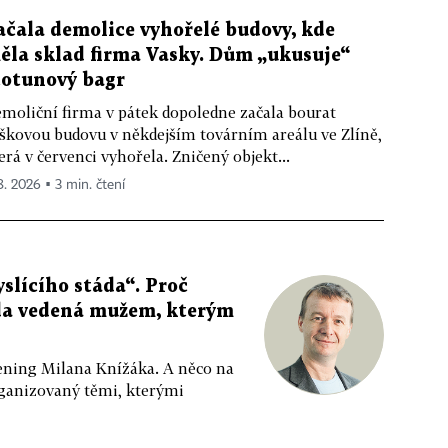
ačala demolice vyhořelé budovy, kde
ěla sklad firma Vasky. Dům „ukusuje“
totunový bagr
moliční firma v pátek dopoledne začala bourat
škovou budovu v někdejším továrním areálu ve Zlíně,
erá v červenci vyhořela. Zničený objekt...
 8. 2026 ▪ 3 min. čtení
slícího stáda“. Proč
da vedená mužem, kterým
ppening Milana Knížáka. A něco na
rganizovaný těmi, kterými