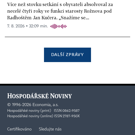
Více než stovku setkání s obyvateli absolvoval za
necelé čtyři roky ve funkci starosty Rožnova pod
Radhoštěm Jan Kučera. „Snažíme se...
7. 8. 2026 ▪ 32:09 min.
DALŠÍ ZPRÁVY
©
1996-2026
Economia, a.s.
Hospodářské noviny (print) ISSN 0862-9587
Hospodářské noviny (online) ISSN 2787-950X
Certifikováno
Sledujte nás