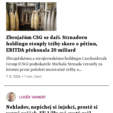
Zbrojařům CSG se daří. Strnadovu
holdingu stouply tržby skoro o pětinu,
EBITDA překonala 20 miliard
Zbrojařskému a strojírenskému holdingu Czechoslovak
Group (CSG) podnikatele Michala Strnada vzrostly za
letošní první pololetí meziročně tržby o...
7. 8. 2026 ▪ 1 min. čtení
LUDĚK VAINERT
Nehladov, nepíchej si injekci, prostě si