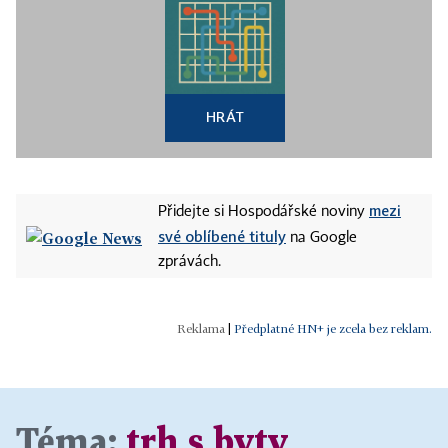
HRÁT
mezi
Přidejte si Hospodářské noviny
své oblíbené tituly
na Google
zprávách.
|
Předplatné HN+ je zcela bez reklam.
Téma:
trh s byty