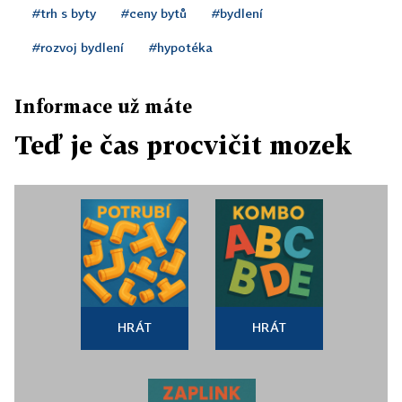
#trh s byty
#ceny bytů
#bydlení
#rozvoj bydlení
#hypotéka
Informace už máte
Teď je čas procvičit mozek
HRÁT
HRÁT