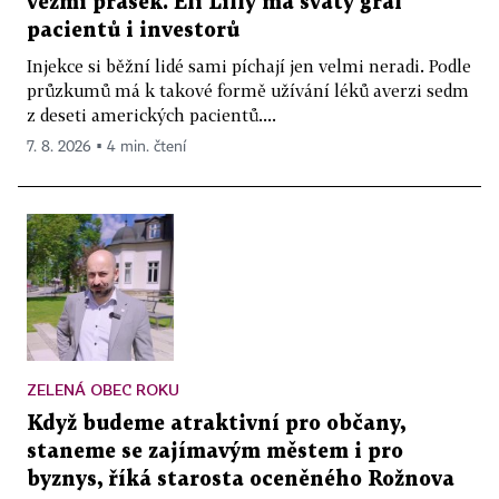
vezmi prášek. Eli Lilly má svatý grál
pacientů i investorů
Injekce si běžní lidé sami píchají jen velmi neradi. Podle
průzkumů má k takové formě užívání léků averzi sedm
z deseti amerických pacientů....
7. 8. 2026 ▪ 4 min. čtení
ZELENÁ OBEC ROKU
Když budeme atraktivní pro občany,
staneme se zajímavým městem i pro
byznys, říká starosta oceněného Rožnova