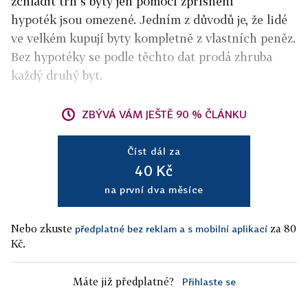
zchladit trh s byty jen pomocí zpřísnění
hypoték jsou omezené. Jedním z důvodů je, že lidé
ve velkém kupují byty kompletně z vlastních peněz.
Bez hypotéky se podle těchto dat prodá zhruba
každý druhý byt.
ZBÝVÁ VÁM JEŠTĚ 90 % ČLÁNKU
Číst dál za
40 Kč
na první dva měsíce
Nebo zkuste
za 80
předplatné bez reklam a s mobilní aplikací
Kč.
Máte již předplatné?
Přihlaste se