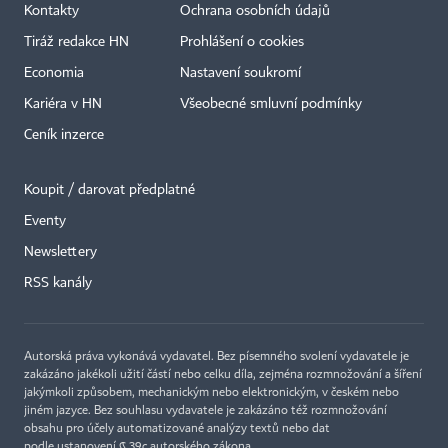
Kontakty
Ochrana osobních údajů
Tiráž redakce HN
Prohlášení o cookies
Economia
Nastavení soukromí
Kariéra v HN
Všeobecné smluvní podmínky
Ceník inzerce
Koupit / darovat předplatné
Eventy
Newslettery
×
RSS kanály
Autorská práva vykonává vydavatel. Bez písemného svolení vydavatele je
zakázáno jakékoli užití částí nebo celku díla, zejména rozmnožování a šíření
jakýmkoli způsobem, mechanickým nebo elektronickým, v českém nebo
jiném jazyce. Bez souhlasu vydavatele je zakázáno též rozmnožování
obsahu pro účely automatizované analýzy textů nebo dat
podle ustanovení § 39c autorského zákona.