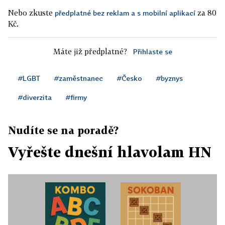
Nebo zkuste
za 80
předplatné bez reklam a s mobilní aplikací
Kč.
Máte již předplatné?
Přihlaste se
#LGBT
#zaměstnanec
#Česko
#byznys
#diverzita
#firmy
Nudíte se na poradě?
Vyřešte dnešní hlavolam HN