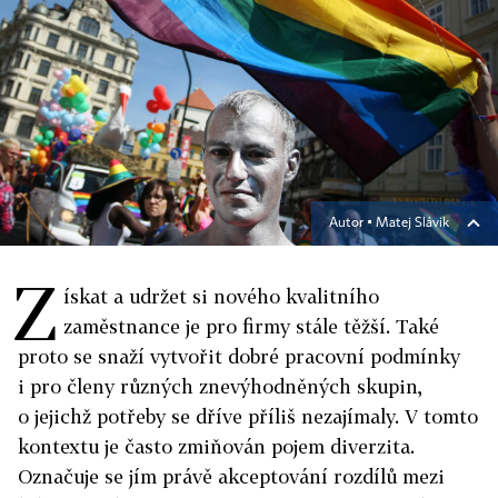
Autor ▪
Matej Slávik
Z
ískat a udržet si nového kvalitního
zaměstnance je pro firmy stále těžší. Také
proto se snaží vytvořit dobré pracovní podmínky
i pro členy různých znevýhodněných skupin,
o jejichž potřeby se dříve příliš nezajímaly. V tomto
kontextu je často zmiňován pojem diverzita.
Označuje se jím právě akceptování rozdílů mezi