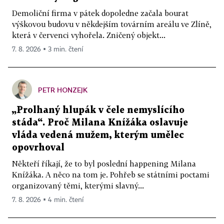
Demoliční firma v pátek dopoledne začala bourat
výškovou budovu v někdejším továrním areálu ve Zlíně,
která v červenci vyhořela. Zničený objekt...
7. 8. 2026 ▪ 3 min. čtení
PETR HONZEJK
„Prolhaný hlupák v čele nemyslícího
stáda“. Proč Milana Knížáka oslavuje
vláda vedená mužem, kterým umělec
opovrhoval
Někteří říkají, že to byl poslední happening Milana
Knížáka. A něco na tom je. Pohřeb se státními poctami
organizovaný těmi, kterými slavný...
7. 8. 2026 ▪ 4 min. čtení