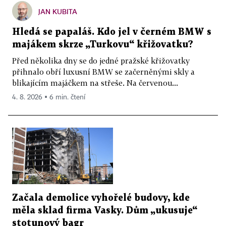
JAN KUBITA
Hledá se papaláš. Kdo jel v černém BMW s
majákem skrze „Turkovu“ křižovatku?
Před několika dny se do jedné pražské křižovatky
přihnalo obří luxusní BMW se začerněnými skly a
blikajícím majáčkem na střeše. Na červenou...
4. 8. 2026 ▪ 6 min. čtení
Začala demolice vyhořelé budovy, kde
měla sklad firma Vasky. Dům „ukusuje“
stotunový bagr