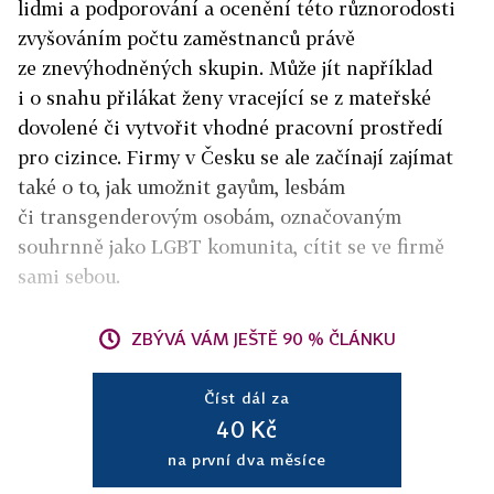
lidmi a podporování a ocenění této různorodosti
zvyšováním počtu zaměstnanců právě
ze znevýhodněných skupin. Může jít například
i o snahu přilákat ženy vracející se z mateřské
dovolené či vytvořit vhodné pracovní prostředí
pro cizince. Firmy v Česku se ale začínají zajímat
také o to, jak umožnit gayům, lesbám
či transgenderovým osobám, označovaným
souhrnně jako LGBT komunita, cítit se ve firmě
sami sebou.
ZBÝVÁ VÁM JEŠTĚ 90 % ČLÁNKU
Číst dál za
40 Kč
na první dva měsíce