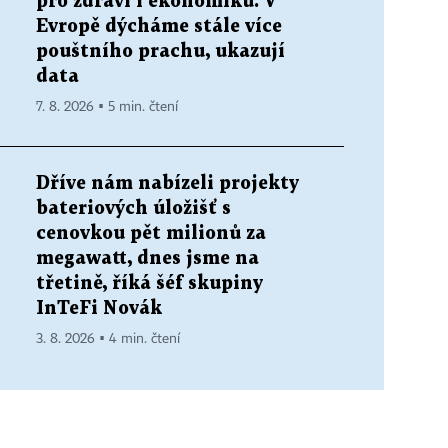
pro zdraví i ekonomiku. V
Evropě dýcháme stále více
pouštního prachu, ukazují
data
7. 8. 2026 ▪ 5 min. čtení
Dříve nám nabízeli projekty
bateriových úložišť s
cenovkou pět milionů za
megawatt, dnes jsme na
třetině, říká šéf skupiny
InTeFi Novák
3. 8. 2026 ▪ 4 min. čtení