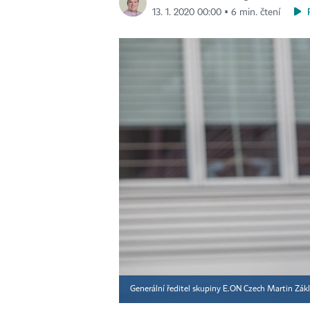
13. 1. 2020 00:00 ▪ 6 min. čtení
Generální ředitel skupiny E.ON Czech Martin Zák