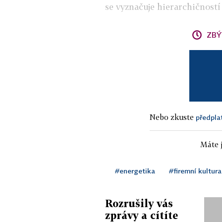
se vyznačuje hierarchičností
ZBÝ
Nebo zkuste
předpla
Máte j
#energetika
#firemní kultura
Rozrušily vás
zprávy a cítíte