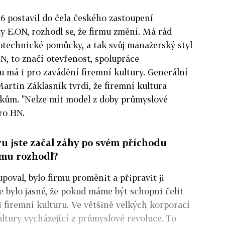
16 postavil do čela českého zastoupení
y E.ON, rozhodl se, že firmu změní. Má rád
technické pomůcky, a tak svůj manažerský styl
N, to značí otevřenost, spolupráce
u má i pro zavádění firemní kultury. Generální
artin Záklasník tvrdí, že firemní kultura
íkům. "Nelze mít model z doby průmyslové
pro HN.
u jste začal záhy po svém příchodu
tomu rozhodl?
oval, bylo firmu proměnit a připravit ji
 bylo jasné, že pokud máme být schopni čelit
firemní kulturu. Ve většině velkých korporací
ultury vycházející z průmyslové revoluce. To