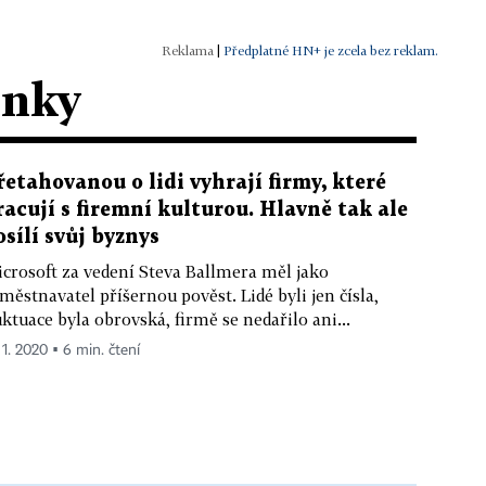
|
Předplatné HN+ je zcela bez reklam.
ánky
řetahovanou o lidi vyhrají firmy, které
racují s firemní kulturou. Hlavně tak ale
osílí svůj byznys
crosoft za vedení Steva Ballmera měl jako
městnavatel příšernou pověst. Lidé byli jen čísla,
uktuace byla obrovská, firmě se nedařilo ani...
 1. 2020 ▪ 6 min. čtení