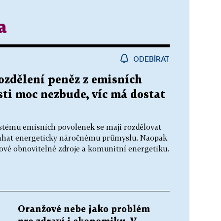
a
ODEBÍRAT
rozdělení peněz z emisních
ti moc nezbude, víc má dostat
stému emisních povolenek se mají rozdělovat
omáhat energeticky náročnému průmyslu. Naopak
ové obnovitelné zdroje a komunitní energetiku.
Oranžové nebe jako problém