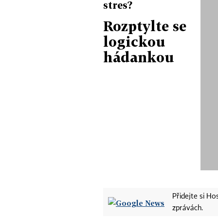
stres?
Rozptylte se
logickou
hádankou
Přidejte si H
zprávách.