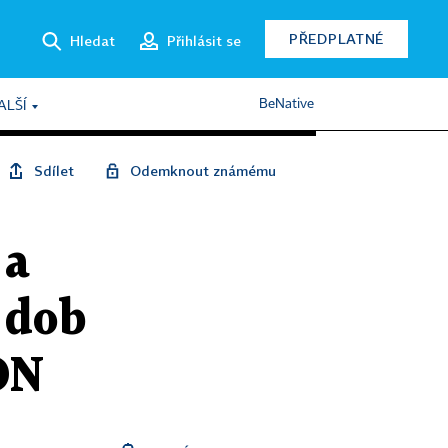
PŘEDPLATNÉ
Hledat
Přihlásit se
BeNative
ALŠÍ
Sdílet
Odemknout známému
 a
 dob
ON