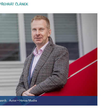
PŘEHRÁT ČLÁNEK
lasník
Autor ▪
Honza Mudra