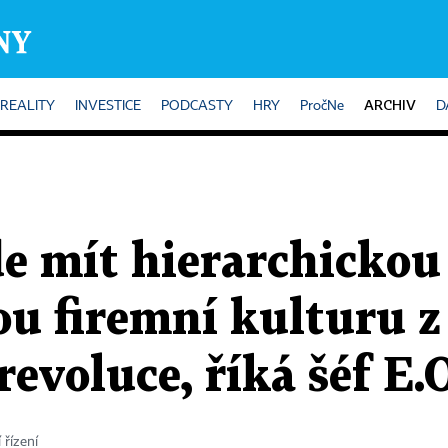
ARCHIV
REALITY
INVESTICE
PODCASTY
HRY
PročNe
D
e mít hierarchickou
ou firemní kulturu z
evoluce, říká šéf E.
řízení