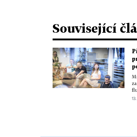
Související čl
P
p
p
Mi
za
fl
13.