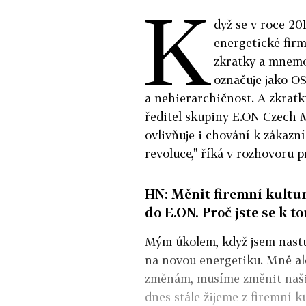
K
dyž se v roce 20
energetické firm
zkratky a mnemo
označuje jako OS
a nehierarchičnost. A zkratk
ředitel skupiny E.ON Czech M
ovlivňuje i chování k zákazn
revoluce," říká v rozhovoru 
HN: Měnit firemní kultur
do E.ON. Proč jste se k 
Mým úkolem, když jsem nastup
na novou energetiku. Mně ale
změnám, musíme změnit naši 
dnes stále žijeme z firemní k