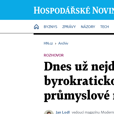
HOME
BYZNYS
ZPRÁVY
NÁZORY
TECH
HN.cz
›
Archiv
ROZHOVOR
Dnes už nejd
byrokratick
průmyslové r
Jan Lodl
vedoucí magazínu Moderní 