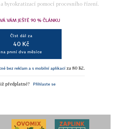
 a byrokratizací pomocí procesního řízení.
VÁ VÁM JEŠTĚ 90 % ČLÁNKU
Číst dál za
40 Kč
na první dva měsíce
za 80 Kč.
tné bez reklam a s mobilní aplikací
iž předplatné?
Přihlaste se