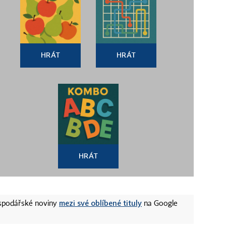
HRÁT
HRÁT
HRÁT
mezi své oblíbené tituly
ospodářské noviny
na Google