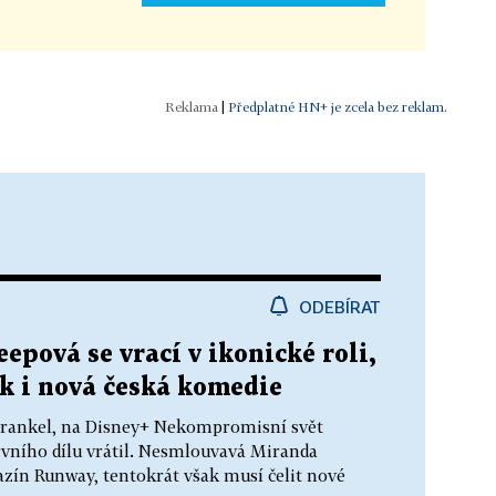
|
Předplatné HN+ je zcela bez reklam.
ODEBÍRAT
epová se vrací v ikonické roli,
k i nová česká komedie
 Frankel, na Disney+ Nekompromisní svět
rvního dílu vrátil. Nesmlouvavá Miranda
azín Runway, tentokrát však musí čelit nové