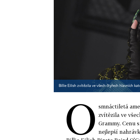
Billie Eilish zvítězila ve všech čtyřech hlavních 
O
smnáctiletá amer
zvítězila ve vš
Grammy. Cenu si 
nejlepší nahráv