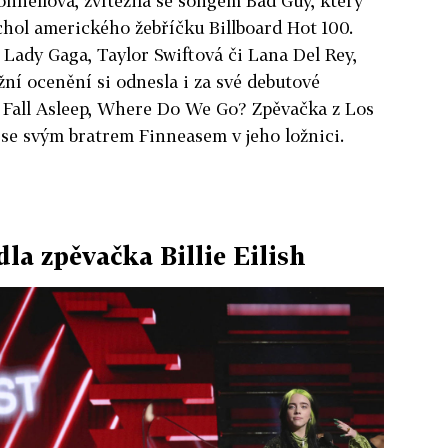
Con­nellová, zvítězila se songem Bad Guy, který
rchol amerického žebříčku Billboard Hot 100.
u Lady Gaga, Taylor Swiftová či Lana Del Rey,
žní ocenění si odnesla i za své debutové
Fall Asleep, Where Do We Go? Zpěvačka z Los
se svým bratrem Finneasem v jeho ložnici.
a zpěvačka Billie Eilish