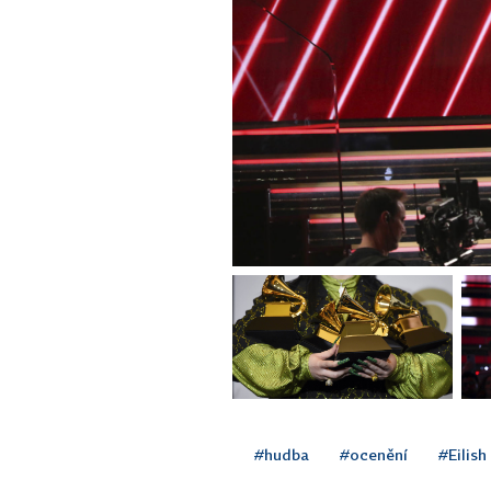
#hudba
#ocenění
#Eilish 