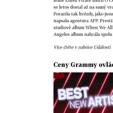
Billie Eilish Pirate Baird O'
se letos dostal až na samý v
Porazila tak hvězdy, jako jso
napsala agentura AFP. Presti
studiové album When We All 
Angeles album nahrála spolu 
Více čtěte v rubrice Události
Ceny Grammy ovládl