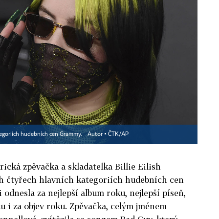
kategoriích hudebních cen Grammy.
Autor ▪
ČTK/AP
ická zpěvačka a skladatelka Billie Eilish
ech čtyřech hlavních kategoriích hudebních cen
odnesla za nejlepší album roku, nejlepší píseň,
ku i za objev roku. Zpěvačka, celým jménem