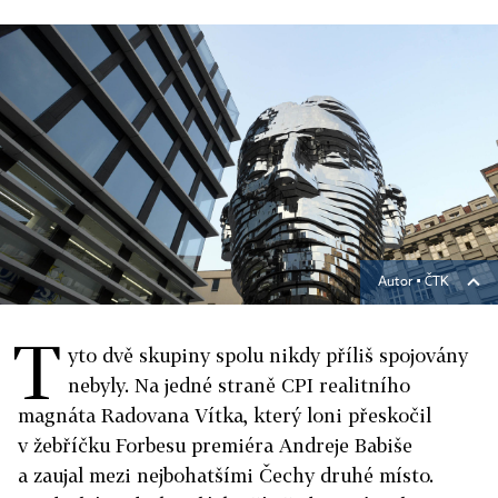
Autor ▪
ČTK
T
yto dvě skupiny spolu nikdy příliš spojovány
nebyly. Na jedné straně CPI realitního
magnáta Radovana Vítka, který loni přeskočil
v žebříčku Forbesu premiéra Andreje Babiše
a zaujal mezi nejbohatšími Čechy druhé místo.