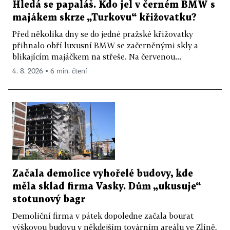
Hledá se papaláš. Kdo jel v černém BMW s
majákem skrze „Turkovu“ křižovatku?
Před několika dny se do jedné pražské křižovatky
přihnalo obří luxusní BMW se začerněnými skly a
blikajícím majáčkem na střeše. Na červenou...
4. 8. 2026 ▪ 6 min. čtení
Začala demolice vyhořelé budovy, kde
měla sklad firma Vasky. Dům „ukusuje“
stotunový bagr
Demoliční firma v pátek dopoledne začala bourat
výškovou budovu v někdejším továrním areálu ve Zlíně,