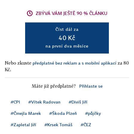
ZBÝVÁ VÁM JEŠTĚ 90 % ČLÁNKU
Číst dál za
40 Kč
na první dva měsíce
Nebo zkuste
za 80
předplatné bez reklam a s mobilní aplikací
Kč.
Máte již předplatné?
Přihlaste se
#CPI
#Vítek Radovan
#Diviš Jiří
#Čmejla Marek
#Škoda Plzeň
#půjčky
#Zapletal Jiří
#Krsek Tomáš
#ČEZ