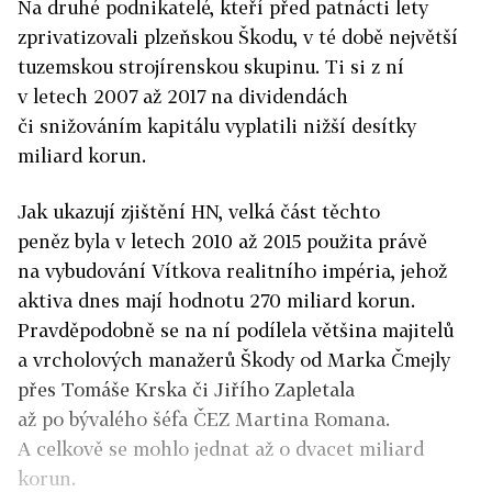
Na druhé podnikatelé, kteří před patnácti lety
zprivatizovali plzeňskou Škodu, v té době největší
tuzemskou strojírenskou skupinu. Ti si z ní
v letech 2007 až 2017 na dividendách
či snižováním kapitálu vyplatili nižší desítky
miliard korun.
Jak ukazují zjištění HN, velká část těchto
peněz byla v letech 2010 až 2015 použita právě
na vybudování Vítkova realitního impéria, jehož
aktiva dnes mají hodnotu 270 miliard korun.
Pravděpodobně se na ní podílela většina majitelů
a vrcholových manažerů Škody od Marka Čmejly
přes Tomáše Krska či Jiřího Zapletala
až po bývalého šéfa ČEZ Martina Romana.
A celkově se mohlo jednat až o dvacet miliard
korun.