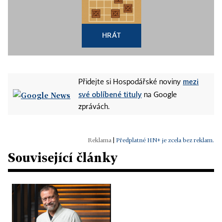
HRÁT
mezi
Přidejte si Hospodářské noviny
své oblíbené tituly
na Google
zprávách.
|
Předplatné HN+ je zcela bez reklam.
Související články