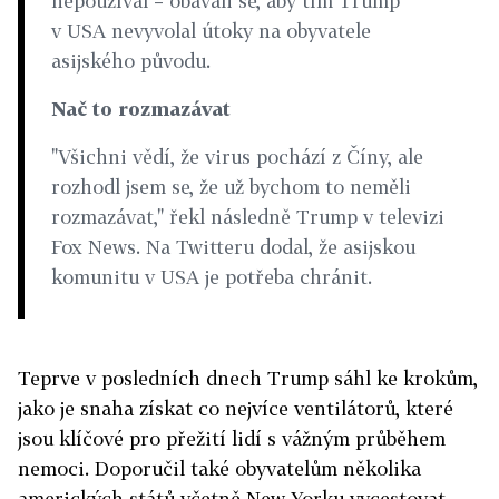
nepoužíval – obávali se, aby tím Trump
v USA nevyvolal útoky na obyvatele
asijského původu.
Nač to rozmazávat
"Všichni vědí, že virus pochází z Číny, ale
rozhodl jsem se, že už bychom to neměli
rozmazávat," řekl následně Trump v televizi
Fox News. Na Twitteru dodal, že asijskou
komunitu v USA je potřeba chránit.
Teprve v posledních dnech Trump sáhl ke krokům,
jako je snaha získat co nejvíce ventilátorů, které
jsou klíčové pro přežití lidí s vážným průběhem
nemoci. Doporučil také obyvatelům několika
amerických států včetně New Yorku vycestovat