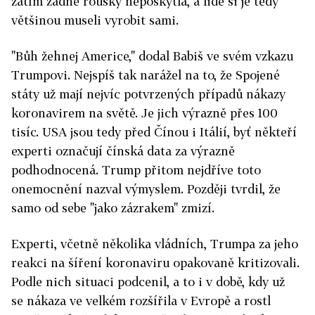
zatím žádné roušky neposkytla, a lidé si je tedy
většinou museli vyrobit sami.
"Bůh žehnej Americe," dodal Babiš ve svém vzkazu
Trumpovi. Nejspíš tak narážel na to, že Spojené
státy už mají nejvíc potvrzených případů nákazy
koronavirem na světě. Je jich výrazně přes 100
tisíc. USA jsou tedy před Čínou i Itálií, byť někteří
experti označují čínská data za výrazně
podhodnocená. Trump přitom nejdříve toto
onemocnění nazval výmyslem. Později tvrdil, že
samo od sebe "jako zázrakem" zmizí.
Experti, včetně několika vládních, Trumpa za jeho
reakci na šíření koronaviru opakovaně kritizovali.
Podle nich situaci podcenil, a to i v době, kdy už
se nákaza ve velkém rozšířila v Evropě a rostl