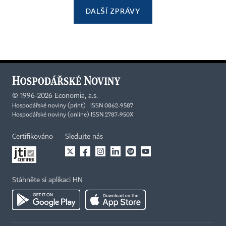
DALŠÍ ZPRÁVY
©
1996-2026
Economia, a.s.
Hospodářské noviny (print) ISSN 0862-9587
Hospodářské noviny (online) ISSN 2787-950X
Certifikováno
Sledujte nás
Stáhněte si aplikaci HN