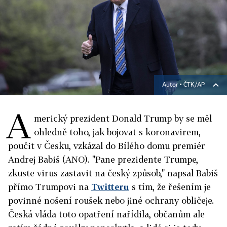
Autor ▪
ČTK/AP
A
merický prezident Donald Trump by se měl
ohledně toho, jak bojovat s koronavirem,
poučit v Česku, vzkázal do Bílého domu premiér
Andrej Babiš (ANO). "Pane prezidente Trumpe,
zkuste virus zastavit na český způsob," napsal Babiš
přímo Trumpovi na
Twitteru
s tím, že řešením je
povinné nošení roušek nebo jiné ochrany obličeje.
Česká vláda toto opatření nařídila, občanům ale