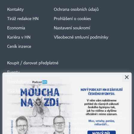
Kontakty
Ochrana osobních údajů
Tiráž redakce HN
Prohlášení o cookies
Economia
Nastavení soukromí
Kariéra v HN
Všeobecné smluvní podmínky
Ceník inzerce
Koupit / darovat předplatné
Eventy
×
Newslettery
RSS kanály
Autorská práva vykonává vydavatel. Bez písemného svolení vydavatele je
zakázáno jakékoli užití částí nebo celku díla, zejména rozmnožování a šíření
jakýmkoli způsobem, mechanickým nebo elektronickým, v českém nebo
jiném jazyce. Bez souhlasu vydavatele je zakázáno též rozmnožování