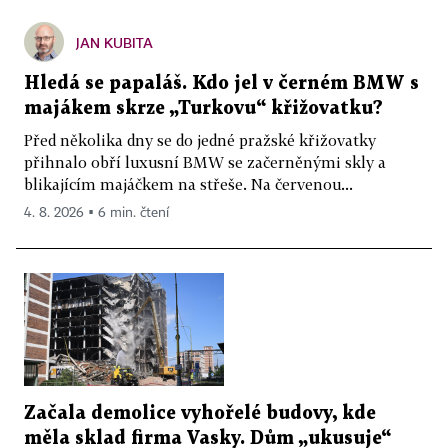
JAN KUBITA
Hledá se papaláš. Kdo jel v černém BMW s
majákem skrze „Turkovu“ křižovatku?
Před několika dny se do jedné pražské křižovatky
přihnalo obří luxusní BMW se začerněnými skly a
blikajícím majáčkem na střeše. Na červenou...
4. 8. 2026 ▪ 6 min. čtení
Začala demolice vyhořelé budovy, kde
měla sklad firma Vasky. Dům „ukusuje“