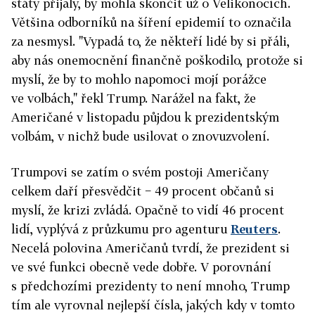
státy přijaly, by mohla skončit už o Velikonocích.
Většina odborníků na šíření epidemií to označila
za nesmysl. "Vypadá to, že někteří lidé by si přáli,
aby nás onemocnění finančně poškodilo, protože si
myslí, že by to mohlo napomoci mojí porážce
ve volbách," řekl Trump. Narážel na fakt, že
Američané v listopadu půjdou k prezidentským
volbám, v nichž bude usilovat o znovuzvolení.
Trumpovi se zatím o svém postoji Američany
celkem daří přesvědčit − 49 procent občanů si
myslí, že krizi zvládá. Opačně to vidí 46 procent
lidí, vyplývá z průzkumu pro agenturu
Reuters
.
Necelá polovina Američanů tvrdí, že prezident si
ve své funkci obecně vede dobře. V porovnání
s předchozími prezidenty to není mnoho, Trump
tím ale vyrovnal nejlepší čísla, jakých kdy v tomto